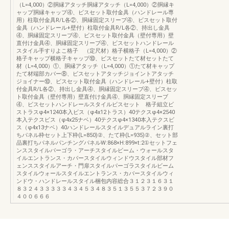
（L=4,000）②胴縁アタッチ胴縁アタッチ（L=4,000）②胴縁キ
ャップ胴縁キャップ④、ビスセット取付金具（ハンドレール専
用）柱取付金具R/L各②、胴縁固定スリーブ④、ビスセット取付
金具（ハンドレール+壁付）柱取付金具R/L各②、持出し金具
④、胴縁固定スリーブ④、ビスセット取付金具（壁付専用）壁
直付け金具④、胴縁固定スリーブ④、ビスセットハンドレール
スタイル手すりよこ格子 （定尺材）格子横格子（L=4,000）②
格子キャップ横格子キャップ⑩、ビスセットたて材セットたて
材（L=4,000）①、胴縁アタッチ（L=4,000）①たて材キャップ
たて材端部カバー⑧、ビスセットアタッチジョイントアタッチ
ジョイナー⑩、ビスセット取付金具（ハンドレール+壁付）柱取
付金具R/L各②、持出し金具④、胴縁固定スリーブ④、ビスセッ
ト取付金具（壁付専用）壁直付け金具④、胴縁固定スリーブ
④、ビスセットハンドレールスタイルビスセット 格子組立ビ
ストラスφ4×1240本入ビス（φ4x12トラス）40テクスφ4×2540
本入テクスビス（φ4x25ナベ）40テクスφ4×1340本入テクスビ
ス（φ4x13ナベ）40ハンドレールスタイルデュアルライン裏打
ちパネル枠セット上下枠(L=850)②、たて枠(L=935)②、セット部
品裏打ちパネルパンチングパネルW:868×H:899×t:2①セットフェ
ンススタイルパーゴラ・アーチスタイルビーム・ウォールスタ
イルエントランス・カバースタイルウィンドウスタイル部材フ
ェンススタイルアーチ・門扉スタイルパーゴラスタイルビーム
スタイルウォールスタイルエントランス・カバースタイルウィ
ンドウ・ハンドレールスタイル梱包内容総合３１２３１６３１
８３２４３３３３３４３４５３４８３５１３５５３７２３９０
４００６６６