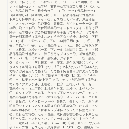
材①、上枠（L）①、上枠カバー①、下レール（土間用）①、セ
ット部品枠セット（たて枠）右勝手たて枠突合せ用（R）①、セ
ット部品左勝手たて枠突合せ用（L）①、セット部品枠セット
（隙間隠し材）隙間隠し材①、セット部品部品箱取付部品セッ
ト戸当り枠中間部ラケット④、ビス隠しカバー④、減速部品
①、ストッパー②、吊戸車②、裏板②、ガイドローラー②、裏
板②、錠セット①、取付説明書①ウインドウスタイル引分け戸
障子（たて格子）突合外観右開き障子用たて格子⑤、たて格子
突合せ用①障子（障子よこ材）格子アタッチ④、上框②、下框
（R･L）①、上框カバー②、下レール(障子用)（R・L）①、中桟
④、中桟カバー④、セット部品枠セット（上下枠）上枠取付材
①、上枠①、上枠カバー①、下レール（土間用）②、セット部
品部品箱取付部品セット障子引寄せブロック①、減速部品②、
ストッパー④、吊戸車④、裏板④、ガイドローラー③、裏板
③、錠セット①、落し棒①、受け壺①、取付説明書①ウインド
ウスタイル引分け窓障子（たて格子）2本入たて格子②3本入た
て格子③突合用たて格子⑤、たて格子突合せ用①戸先用たて格
子戸当り用A（L）①、たて格子戸当り用B（L）①、たて格子
④、たて格子カバー(錠上下用)各②、セット部品障子（障子よこ
材）格子アタッチ④、上框②、下框②、上框カバー②、セット
部品枠セット（上下枠）上枠取付材①、上枠①、上枠カバー
①、窓タイプ下レール①、窓タイプ下レールカバー①、セット
部品部品箱取付部品セット減速部品②、ストッパー④、吊戸車
④、裏板④、ガイドローラー④、裏板④、錠セット①、取付説
明書①ウインドウスタイル開き扉扉右用本体①、たて框キャッ
プ④左用本体①、たて框キャップ④枠セットたて枠壁付支柱
②、壁付たて枠②、セット部品、取付説明書①枠セット戸当た
り戸当り②、ビスセットハンドレールスタイル手すりたて格
子 （定尺材）格子たて格子（L=4,000）②格子キャップたて格
子キャップ⑩、ビスセット胴縁胴縁（L=4,000）②、胴縁カバー