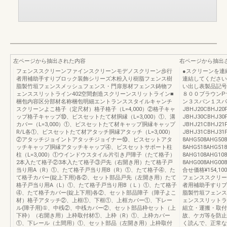
左ページから抽出された内容
右ページから抽出
フェンススクリーンファインスクリーンモデノスクリーン歩行
●スクリーンを連
者用補助手すりブロック装飾シリーズ木粉入り樹脂フェンス樹
連結してください
脂製竹垣フェンスメッシュフェンス・門扉形材フェンス鋳物フ
い出し表製品記号
ェンススリットライン402空間創造スクリーンスリットライン■
８００ブラウンP
梱包内容区分部材名称梱包明細エントランススタイルキャンチ
ン３スパン１スパ
スクリーンよこ格子（定尺材）格子格子（L=4,000）②格子キャ
JBHJ20CBHJ20
ップ格子キャップ⑩、ビスセットたて材胴縁（L=3,000）①、溝
JBHJ30CBHJ3
カバー（L=3,000）①、ビスセットたて材キャップ胴縁キャップ
JBHJ21CBHJ21
R/L各①、ビスセットたて材アタッチ胴縁アタッチ（L=3,000）
JBHJ31CBHJ3
②アタッチジョイントアタッチジョイナー⑩、ビスセットアタ
8AHG508AHG5
ッチキャップ胴縁アタッチキャップ④、ビスセットサポート柱
8AHG518AHG5
柱（L=3,000）①ウインドウスタイル片引き戸障子（たて格子）
8AHG108AHG1
2本入たて格子②3本入たて格子③戸先（右開き用）たて格子戸
8AHG008AHG00
当り用A（R）①、たて格子戸当り用B（R）①、たて格子④、た
合せ価格¥154,100¥2
て格子カバー(錠上下用)各②、セット部品戸先（左開き用）たて
フェンススクリー
格子戸当り用A（L）①、たて格子戸当り用B（Ｌ）①、たて格子
者用補助手すりブ
④、たて格子カバー(錠上下用)各②、セット部品障子（障子よこ
脂製竹垣フェンス
材）格子アタッチ②、上框①、下框①、上框カバー①、下レー
ェンススリットラ
ル(障子用)①、中桟②、中桟カバー②、セット部品枠セット（上
組立・運搬・取付
下枠）（右開き用）上枠取付材①、上枠（R）①、上枠カバー
故、ケガ等を防止
①、下レール（土間用）①、セット部品（左開き用）上枠取付
く読んで、正常な