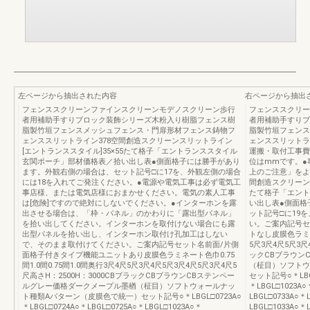
左ページから抽出された内容
右ページから抽出
フェンススクリーンファインスクリーンモデノスクリーン歩行
フェンススクリー
者用補助手すりブロック装飾シリーズ木粉入り樹脂フェンス樹
者用補助手すりブ
脂製竹垣フェンスメッシュフェンス・門扉形材フェンス鋳物フ
脂製竹垣フェンス
ェンススリットライン378空間創造スクリーンスリットライン
ェンススリットラ
[エントランススタイル]35×55たて格子「エントランススタイル
運搬・取付工事費
玄関ポーチ」部材価格表／拾い出し表●側面格子には勝手があり
位はmmです。●
ます。外観右側の場合は、セット記号□に17を、外観左側の場合
上のご注意」をよ
には18を入れてご発注ください。●電源や電気工事は必ず電気工
間創造スクリーンス
事店様、または電気店様におまかせください。電気の素人工事
たて格子「エント
は[危険]ですので絶対にしないでください。●インターホンを露
い出し表●側面格
出させる場合は、「枠・パネル」のかわりに「露出型パネル」
ット記号□に19
を拾い出してください。インターホンを取付けない場合にも露
い。ご案内記号セ
出型パネルを拾い出し、インターホン取付け孔加工はしない
トなし皮膜色ラミネー
で、そのまま取付けてください。ご案内記号セット名前面/片側
5尺3尺4尺5尺3尺
面格子付きタイプ機能ユニットあり皮膜色ラミネート色巾0.75
ックCBブラウン
間1.0間0.75間1.0間奥行3尺4尺5尺3尺4尺5尺3尺4尺5尺3尺4尺5
（柾目）ソフトウ
尺高さH：2500H：3000CBブラックCBブラウンCBステンペー
セット記号○＊LBGL
ルグレー価格ダークメープル墨楢（柾目）ソフトウォールナッ
＊LBGL□1023A○
ト種類Aパターン（皮膜色で統一）セット記号○＊LBGL□0723A○
LBGL□0733A○＊
＊LBGL□0724A○＊LBGL□0725A○＊LBGL□1023A○＊
LBGL□1033A○