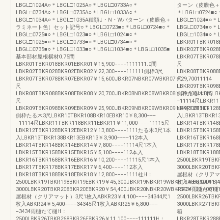
LBGL□1024A○＊LBGL□1025A○＊LBGL□0733A○＊
ターン（皮膜色＋ラ
LBGL□0734A○＊LBGL□0735A○＊LBGL□1033A○＊
＊LBGL□0724■○
LBGL□1034A○＊LBGL□1035A種類J・N・Wパターン（皮膜色＋
LBGL□1024■○＊
ラミネート色）セット記号○＊LBGL□0723■○＊LBGL□0724■○＊
LBGL□0734■○＊
LBGL□0725■○＊LBGL□1023■○＊LBGL□1024■○＊
LBGL□1034■○
LBGL□1025■○＊LBGL□0733■○＊LBGL□0734■○＊
LBKR01TBKR018
LBGL□0735■○＊LBGL□1033■○＊LBGL□1034■○＊LBGL□1035■
LBKR02TBKR028
基本部材屋根横材0.75間
LBKR07TBKR078
LBKR01TBKR018BKR01EBKR01￥15,900−−−−1111111.0間
尺
LBKR02TBKR028BKR02EBKR02￥22,300−−−−111111側枠3尺
LBKR08TBKR088
LBKR07TBKR078BKR07EBKR07￥15,600JBKR07NBKR07WBKR07￥29,70011114
尺
尺
LBKR09TBKR098
LBKR08TBKR088BKR08EBKR08￥20,700JBKR08NBKR08WBKR08￥39,40011115
側枠たる木3尺LBKR1
尺
−11114尺LBKR11
LBKR09TBKR098BKR09EBKR09￥25,900JBKR09NBKR09WBKR09￥49,3001111
LBKR12TBKR12
側枠たる木3尺LBKR10TBKR108BKR10EBKR10￥8,300−−−
入LBKR13TBKR13
−11114尺LBKR11TBKR118BKR11EBKR11￥11,000−−−−11115尺
LBKR14TBKR148
LBKR12TBKR128BKR12EBKR12￥13,800−−−−1111たる木3尺1本
LBKR15TBKR158
入LBKR13TBKR138BKR13EBKR13￥3,900−−−−112本入
LBKR16TBKR168
LBKR14TBKR148BKR14EBKR14￥7,800−−−−11114尺1本入
LBKR17TBKR178
LBKR15TBKR158BKR15EBKR15￥5,100−−−−112本入
LBKR18TBKR188
LBKR16TBKR168BKR16EBKR16￥10,200−−−−11115尺1本入
2500LBKR19TBK
LBKR17TBKR178BKR17EBKR17￥6,400−−−−112本入
3000LBKR20TBK
LBKR18TBKR188BKR18EBKR18￥12,800−−−−1111柱H：
屋根材（クリアマット
2500LBKR19TBKR198BKR19EBKR19￥45,300JBKR19NBKR19WBKR19￥86,100111
枚入ABKR24￥5,4
3000LBKR20TBKR208BKR20EBKR20￥54,400JBKR20NBKR20WBKR20￥103,400111
−3434雨樋たて樋
屋根材（クリアマット）3尺1枚入ABKR23￥4,100−−−−34344尺1
2500LBKR26TBK
枚入ABKR24￥5,400−−−−34345尺1枚入ABKR25￥6,800−−−
3000LBKR27TBK
−3434雨樋たて樋H：
箱
2500LBKR26TBKR268BKR26EBKR26￥11,100−−−−111111H：
LBKR28TBKR288