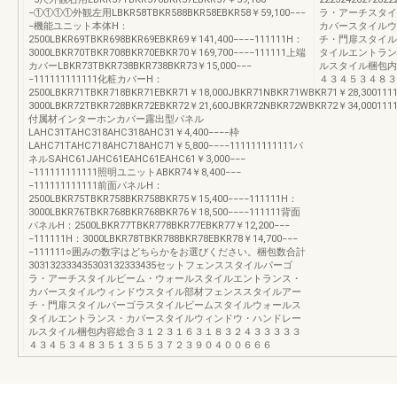
−①①①①外観左用LBKR58TBKR588BKR58EBKR58￥59,100−−−
ラ・アーチスタイ
−機能ユニット本体H：
カバースタイルウ
2500LBKR69TBKR698BKR69EBKR69￥141,400−−−−111111H：
チ・門扉スタイル
3000LBKR70TBKR708BKR70EBKR70￥169,700−−−−111111上端
タイルエントラン
カバーLBKR73TBKR738BKR738BKR73￥15,000−−−
ルスタイル梱包内
−111111111111化粧カバーH：
４３４５３４８３
2500LBKR71TBKR718BKR71EBKR71￥18,000JBKR71NBKR71WBKR71￥28,300111
3000LBKR72TBKR728BKR72EBKR72￥21,600JBKR72NBKR72WBKR72￥34,0001111
付属材インターホンカバー露出型パネル
LAHC31TAHC318AHC318AHC31￥4,400−−−−枠
LAHC71TAHC718AHC718AHC71￥5,800−−−−111111111111パ
ネルSAHC61JAHC61EAHC61EAHC61￥3,000−−−
−111111111111照明ユニットABKR74￥8,400−−−
−111111111111前面パネルH：
2500LBKR75TBKR758BKR758BKR75￥15,400−−−−111111H：
3000LBKR76TBKR768BKR768BKR76￥18,500−−−−111111背面
パネルH：2500LBKR77TBKR778BKR77EBKR77￥12,200−−−
−111111H：3000LBKR78TBKR788BKR78EBKR78￥14,700−−−
−111111○囲みの数字はどちらかをお選びください。梱包数合計
303132333435303132333435セットフェンススタイルパーゴ
ラ・アーチスタイルビーム・ウォールスタイルエントランス・
カバースタイルウィンドウスタイル部材フェンススタイルアー
チ・門扉スタイルパーゴラスタイルビームスタイルウォールス
タイルエントランス・カバースタイルウィンドウ・ハンドレー
ルスタイル梱包内容総合３１２３１６３１８３２４３３３３３
４３４５３４８３５１３５５３７２３９０４００６６６