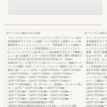
左ページから抽出された内容
右ページから抽出
フェンススクリーンファインスクリーンモデノスクリーン歩行
フェンススクリー
者用補助手すりブロック装飾シリーズ木粉入り樹脂フェンス樹
者用補助手すりブ
脂製竹垣フェンスメッシュフェンス・門扉形材フェンス鋳物フ
脂製竹垣フェンス
ェンススリットライン374空間創造スクリーンスリットライン
ェンススリットラ
[エントランススタイル]記号セット名前面格子付きタイプ機能ユ
運搬・取付工事費
ニットあり皮膜色ラミネート色巾0.75間1.0間0.75間1.0間奥行3
位はmmです。●
尺4尺5尺3尺4尺5尺3尺4尺5尺3尺4尺5尺高さH：2500H：
上のご注意」をよ
3000CBブラックCBブラウンCBステンペールグレー価格ダーク
間創造スクリーン
メープル墨楢（柾目）ソフトウォールナット種類Aパターン（皮
ット名前面格子付
膜色で統一）セット記号○＊LBGP110723A○＊LBGP110724A○
色巾0.75間1.0間
＊LBGP110725A○＊LBGP111023A○＊LBGP111024A○＊
3尺4尺5尺高さH：
LBGP111025A○＊LBGP110733A○＊LBGP110734A○＊
ンペールグレー価
LBGP110735A○＊LBGP111033A○＊LBGP111034A○＊
ルナット種類Aパ
LBGP111035A種類J・N・Wパターン（皮膜色＋ラミネート色）
LBGP120723A○
セット記号○＊LBGP110723■○＊LBGP110724■○＊
LBGP121023A○
LBGP110725■○＊LBGP111023■○＊LBGP111024■○＊
LBGP120733A○
LBGP111025■○＊LBGP110733■○＊LBGP110734■○＊
LBGP121033A○
LBGP110735■○＊LBGP111033■○＊LBGP111034■○＊
Wパターン（皮膜
LBGP111035■基本部材屋根横材0.75間
LBGP120723■○
LBKR01TBKR018BKR01EBKR01￥15,900−−−−1111111.0間
LBGP121023■○