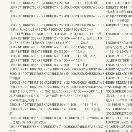
LBKR02TBKR028BKR02EBKR02￥22,300−−−−111111側枠3尺
LBGP120733■○
LBKR07TBKR078BKR07EBKR07￥15,600JBKR07NBKR07WBKR07￥29,70011114
LBGP121033■○
尺
根横材0.75間LBKR0
LBKR08TBKR088BKR08EBKR08￥20,700JBKR08NBKR08WBKR08￥39,40011115
−1111111.0間LB
尺
−111111側枠3尺
LBKR09TBKR098BKR09EBKR09￥25,900JBKR09NBKR09WBKR09￥49,3001111
LBKR07TBKR078
側枠たる木3尺LBKR10TBKR108BKR10EBKR10￥8,300−−−
尺
−11114尺LBKR11TBKR118BKR11EBKR11￥11,000−−−−11115尺
LBKR08TBKR088
LBKR12TBKR128BKR12EBKR12￥13,800−−−−1111たる木3尺1本
尺
入LBKR13TBKR138BKR13EBKR13￥3,900−−−−112本入
LBKR09TBKR098
LBKR14TBKR148BKR14EBKR14￥7,800−−−−11114尺1本入
側枠たる木3尺LBKR1
LBKR15TBKR158BKR15EBKR15￥5,100−−−−112本入
−11114尺LBKR11
LBKR16TBKR168BKR16EBKR16￥10,200−−−−11115尺1本入
LBKR12TBKR12
LBKR17TBKR178BKR17EBKR17￥6,400−−−−112本入
入LBKR13TBKR13
LBKR18TBKR188BKR18EBKR18￥12,800−−−−1111柱H：
LBKR14TBKR148
2500LBKR19TBKR198BKR19EBKR19￥45,300JBKR19NBKR19WBKR19￥86,100111
LBKR15TBKR158
3000LBKR20TBKR208BKR20EBKR20￥54,400JBKR20NBKR20WBKR20￥103,400111
LBKR16TBKR168
中間柱H：
LBKR17TBKR178
2500LBKR21TBKR218BKR21EBKR21￥22,700JBKR21NBKR21WBKR21￥43,200111
LBKR18TBKR188
3000LBKR22TBKR228BKR22EBKR22￥27,200JBKR22NBKR22WBKR22￥51,7001111
2500LBKR19TBK
屋根材（クリアマット）3尺1枚入ABKR23￥4,100−−−−34344尺1
3000LBKR20TBK
枚入ABKR24￥5,400−−−−34345尺1枚入ABKR25￥6,800−−−
屋根材（クリアマット
−3434雨樋たて樋H：
枚入ABKR24￥5,4
2500LBKR26TBKR268BKR26EBKR26￥11,100−−−−111111H：
−3434雨樋たて樋
3000LBKR27TBKR278BKR27EBKR27￥13,400−−−−111111部品
2500LBKR26TBK
箱
3000LBKR27TBK
LBKR28TBKR288BKR288BKR28￥8,900TBKR28LBKR28WBKR28￥8,9001111111111
箱
よこ格子格子0.75間2本入
LBKR28TBKR288
LBKR37TBKR378BKR37EBKR37￥7,400JBKR37NBKR37WBKR37￥12,6001112223
よこ格子格子0.7
本入
LBKR39TBKR398