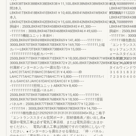
LBKR38TBKR388BKR38EBKR38￥11,100JBKR38NBKR38WBKR38￥18,9008889991.
本入
間2本入
LBKR40TBKR408
LBKR41TBKR418BKR41EBKR41￥10,400JBKR41NBKR41WBKR41￥17,8001112223
間2本入
本入
LBKR43TBKR438
LBKR42TBKR428BKR42EBKR42￥15,600JBKR42NBKR42WBKR42￥26,700888999
本入
胴縁H：2500LBKR45TBKR458BKR45EBKR45￥41,300−−−
LBKR44TBKR448
−111111H：3000LBKR46TBKR468BKR46EBKR46￥49,600−−−
胴縁H：2500LBKR4
−111111機能ユニット本体H：
−111111H：3000
2500LBKR69TBKR698BKR69EBKR69￥141,400−−−−111111H：
−111111梱包数合計
3000LBKR70TBKR708BKR70EBKR70￥169,700−−−−111111上端
「エントランスス
カバーLBKR73TBKR738BKR738BKR73￥15,000−−−
セットフェンスス
−111111111111化粧カバーH：
ォールスタイルエ
2500LBKR71TBKR718BKR71EBKR71￥18,000JBKR71NBKR71WBKR71￥28,300111
イル部材フェンス
3000LBKR72TBKR728BKR72EBKR72￥21,600JBKR72NBKR72WBKR72￥34,0001111
イルビームスタイ
付属材インターホンカバー露出型パネル
タイルウィンドウ
LAHC31TAHC318AHC318AHC31￥4,400−−−−枠
３１６３１８３２
LAHC71TAHC718AHC718AHC71￥5,800−−−−111111111111パ
７２３９０４００
ネルSAHC61JAHC61EAHC61EAHC61￥3,000−−−
−111111111111照明ユニットABKR74￥8,400−−−
−111111111111前面パネルH：
2500LBKR75TBKR758BKR758BKR75￥15,400−−−−111111H：
3000LBKR76TBKR768BKR768BKR76￥18,500−−−−111111背面
パネルH：2500LBKR77TBKR778BKR77EBKR77￥12,200−−−
−111111H：3000LBKR78TBKR788BKR78EBKR78￥14,700−−−
−111111梱包数合計29292931313131313133333345×35よこ格子
「エントランススタイル玄関ポーチ」部材価格表／拾い出し表●
電源や電気工事は必ず電気工事店様、または電気店様におまか
せください。 電気の素人工事は[危険]ですので絶対にしないで
ください。●インターホンを露出させる場合は、「枠・パネル」
のかわりに「露出型パネル」を拾い出してください。 インタ