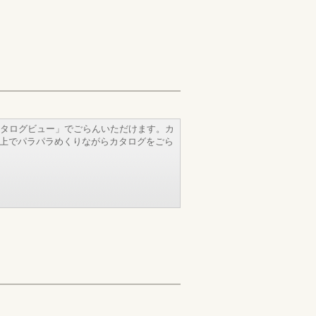
タログビュー」でごらんいただけます。カ
b上でパラパラめくりながらカタログをごら