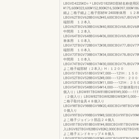
LBGVD4225KD○＊LBGVD1825RD部材名称使
¥175,600¥323,600¥152,800¥216,500¥397,000¥186
細よこ格子細よこ格子部材W:2400単体用 １２
LBGV62TBGV628BGV62¥45,600CBGV67JBGV67¥
端部用 １２本入
LBGV63TBGV638BGV63¥40,800CBGV68JBGV68¥
中間用 １２本入
LBGV64TBGV648BGV64¥36,000CBGV69JBGV69¥
単体用 １０本入
LBGV72TBGV728BGV72¥38,000CBGV77JBGV77¥
端部用 １０本入
LBGV73TBGV738BGV73¥34,000CBGV78JBGV78¥
中間用 １０本入
LBGV74TBGV748BGV74¥30,000CBGV79JBGV79
よこ格子縦部材（２本入）H：１２００
LBGV51TBGV518BGV51¥7,000−−−121H：１５
LBGV52TBGV528BGV52¥8,000−−−121H：２０
LBGV53TBGV538BGV53¥11,000−−−121H：２
LBGV54TBGV548BGV54¥14,000−−−121躯
個入り）LBGW81TBGW818BGW81¥9,000−−−11
（２個入り）LBGW82TBGW828BGW82¥15,000−−
こ格子取付金具４８個入り
LBGV98TBGV988BGV98¥20,400CBGV98TBGV98
０個入り
LBGV99TBGV998BGV99¥8,500CBGV99TBGV99¥8
よこ格子ジョイント部品２４個入
LBGV81TBGV818BGV81¥4,800CBGV81TBGV81
入LBGV82TBGV828BGV82¥2,000CBGV82TBGV82
よこ格子エンドキャップ４８個入
LBGV83TBGV838BGV83¥9,600CBGV83TBGV83