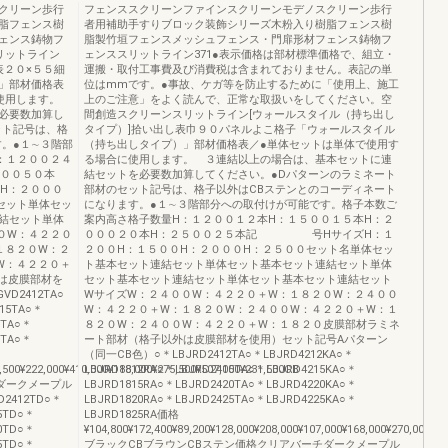
クリーン歩行
フェンススクリーンファインスクリーンモデノスクリーン歩行
脂フェンス樹
者用補助手すりブロック装飾シリーズ木粉入り樹脂フェンス樹
ェンス鋳物フ
脂製竹垣フェンスメッシュフェンス・門扉形材フェンス鋳物フ
リットライン
ェンススリットライン371●表示価格は部材標準価格で、組立・
表２０×５５細
運搬・取付工事費及び消費税は含まれておりません。表記の単
」部材価格表
位はmmです。●事故、ケガ等を防止するために「使用上、施工
に使用します。
上のご注意」をよく読んで、正常な取扱いをしてください。空
必要数加算し
間創造スクリーンスリットライン[ウォールスタイル（持ち出し
ット記号は、格
タイプ）]拾い出し表巾９０パネルよこ格子「ウォールスタイル
。●１∼３階部
（持ち出しタイプ）」部材価格表／●単体セットは単体で使用す
：１２００２４
る場合に使用します。 ３連結以上の場合は、基本セットに連
５００５０本
結セットを必要数加算してください。●Dパターンのラミネート
H：２０００
部材のセット記号は、格子以外はCBステンとのコーディネート
セット単体セッ
になります。●１∼３階部分への取付けが可能です。格子本数ご
結セット単体
案内高さ格子数量H：１２００１２本H：１５００１５本H：２
０W：４２２０
０００２０本H：２５００２５本記 号HサイズH：１
１８２０W：２
２００H：１５００H：２０００H：２５００セット名単体セッ
W：４２２０＋
ト基本セット連結セット単体セット基本セット連結セット単体
は皮膜部材を
セット基本セット連結セット単体セット基本セット連結セット
D2412TA○
WサイズW：２４００W：４２２０＋W：１８２０W：２４００
15TA○＊
W：４２２０＋W：１８２０W：２４００W：４２２０＋W：１
0TA○＊
８２０W：２４００W：４２２０＋W：１８２０皮膜部材ラミネ
5TA○＊
ート部材（格子以外は皮膜部材を使用）セット記号Aパターン
（同一CB色）○＊LBJRD2412TA○＊LBJRD4212KA○＊
,500¥222,000¥410,000¥188,000¥275,500¥507,000¥231,500CB
LBJRD1812RA○＊LBJRD2415TA○＊LBJRD4215KA○＊
ダークメープル
LBJRD1815RA○＊LBJRD2420TA○＊LBJRD4220KA○＊
412TD○＊
LBJRD1820RA○＊LBJRD2425TA○＊LBJRD4225KA○＊
5TD○＊
LBJRD1825RA価格
0TD○＊
¥104,800¥172,400¥89,200¥128,000¥208,000¥107,000¥168,000¥270,000¥1
5TD○＊
ブラックCBブラウンCBステン価格クリアバーチダークメープル