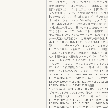
フェンススクリーンファインスクリーンモデノス
者用補助手すりブロック装飾シリーズ木粉入り樹
脂製竹垣フェンスメッシュフェンス・門扉形材フ
ェンススリットライン370空間創造スクリーンス
[ウォールスタイル（持ち出しタイプ）]拾い出し
よこ格子「ウォールスタイル（持ち出しタイプ）
／格子本数●単体セットは単体で使用する場合
３連結以上の場合は、基本セットに連結セットを
てください。●Dパターンのラミネート部材のセ
子以外はCBステンとのコーディネートになります
分への取付けが可能です。ご案内高さ格子数量H
本H：１５００３０本H：２０００４０本H：２
記 号HサイズH：１２００H：１５００
H：２５００セット名単体セット基本セット連結
ト基本セット連結セット単体セット基本セット連
セット基本セット連結セットWサイズW：２４０
＋W：１８２０W：２４００W：４２２０＋W：
４００W：４２２０＋W：１８２０W：２４００
W：１８２０皮膜部材ラミネート部材（格子以外
使用）セット記号Aパターン（同一CB色）○＊LBGV
＊LBGVD4212KA○＊LBGVD1812RA○＊LBGVD24
LBGVD4215KA○＊LBGVD1815RA○＊LBGVD242
LBGVD4220KA○＊LBGVD1820RA○＊LBGVD242
LBGVD4225KA○＊LBGVD1825RA価格
¥137,200¥256,400¥119,200¥168,500¥313,000¥144
ブラックCBブラウンCBステン価格クリアバーチ
セット記号Dパターン（ラミネート色）○＊LBGVD2
LBGVD4212KD○＊LBGVD1812RD○＊LBGVD241
LBGVD4215KD○＊LBGVD1815RD○＊LBGVD242
LBGVD4220KD○＊LBGVD1820RD○＊LBGVD242