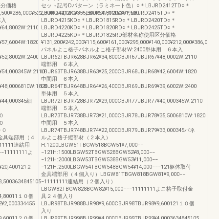
用区分価格
セット記号Dパターン（ラミネート色）○＊LBJRD2412TD○＊
,500¥286,000¥522,000¥244,000¥355,500¥647,000¥301,500
LBJRD4212KD○＊LBJRD1812RD○＊LBJRD2415TD○＊
本入
LBJRD4215KD○＊LBJRD1815RD○＊LBJRD2420TD○＊
64,8002W:2110
LBJRD4220KD○＊LBJRD1820RD○＊LBJRD2425TD○＊
LBJRD4225KD○＊LBJRD1825RD部材名称使用区分価格
57,6004W:1820
¥131,200¥242,000¥115,600¥161,000¥295,000¥140,000¥212,000¥386,000¥1
パネルよこ格子パネルよこ格子部材W:2400単体用 ６本入
52,8002W:2400
LBJR62TBJR628BJR62¥34,800CBJR67JBJR67¥48,0002W:2110
端部用 ６本入
54,000345W:2110
LBJR63TBJR638BJR63¥25,200CBJR68JBJR68¥42,6004W:1820
中間用 ６本入
48,0006810W:1820
LBJR64TBJR648BJR64¥26,400CBJR69JBJR69¥39,6002W:2400
単体用 ５本入
¥44,000345細
LBJR72TBJR728BJR72¥29,000CBJR77JBJR77¥40,000345W:2110
端部用 ５本入
００
LBJR73TBJR738BJR73¥21,000CBJR78JBJR78¥35,5006810W:1820
００
中間用 ５本入
５００
LBJR74TBJR748BJR74¥22,000CBJR79JBJR79¥33,000345パネ
体取付金具端部用（４
ルよこ格子縦部材（２本入）
111111連結用
H:1200LBGW51TBGW518BGW51¥7,000−−
−11111111よ
−121H:1500LBGW52TBGW528BGW52¥8,000−−
−121H:2000LBGW53TBGW538BGW53¥11,000−−
¥20,400121２
−121H:2500LBGW54TBGW548BGW54¥14,000−−−121躯体取付
金具端部用（４個入り）LBGW81TBGW818BGW81¥9,000−−
,5003634845105
−11111111連結用（２個入り）
LBGW82TBGW828BGW82¥15,000−−−11111111よこ格子取付金
¥4,80011１０個
具２４個入り
¥2,000334455
LBJR98TBJR988BJR98¥9,600CBJR98TBJR98¥9,600121１０個
入り
¥9,60011２０個
LBJR99TBJR998BJR99¥4,000CBJR99TBJR99¥4,0003634845105