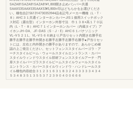
SAZA81SAZA81SAZA81¥1,800開き止めバンパー共通
SAAX53SAAX53SAAX53¥5,800○印はどちらかをお選びくださ
い。梱包合計561314730353944品名記号メーカー機種（L・T・
８）AHC３１共通インターホンカバーJIS１個用スイッチボック
ス対応（露出型）インターホン外形寸法 巾１３８×高１７０以
内（L・T・８）AHC７１インターホンカバー（内蔵タイプ）ア
イホンJH−DA、JF−DAS（S・J・E）AHC６１パナソニック
VL−V５２１L、VL−V５６６納まり戸当りセット内開き右勝手右
勝手左勝手左勝手外開き右勝手左勝手左勝手右勝手●戸当りセッ
トには、左右と内外開きの勝手がありますので、あらかじめ確
認の上ご発注ください。セットフェンススタイルパーゴラ・ア
ーチスタイルビーム・ウォールスタイルエントランス・カバー
スタイルウィンドウスタイル部材フェンススタイルアーチ・門
扉スタイルパーゴラスタイルビームスタイルウォールスタイル
エントランス・カバースタイルウィンドウ・ハンドレールスタ
イル梱包内容総合３１２３１６３１８３２４３３３３３４３４
５３４８３５１３５５３７２３９０４００６６６