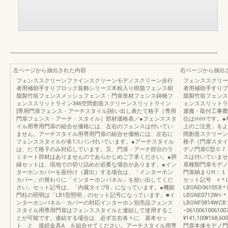
左ページから抽出された内容
右ページから抽出
フェンススクリーンファインスクリーンモデノスクリーン歩行
フェンススクリー
者用補助手すりブロック装飾シリーズ木粉入り樹脂フェンス樹
者用補助手すりブ
脂製竹垣フェンスメッシュフェンス・門扉形材フェンス鋳物フ
脂製竹垣フェンス
ェンススリットライン346空間創造スクリーンスリットライン
ェンススリットラ
[専用門扉フェンス・アーチスタイル]拾い出し表たて格子［専用
運搬・取付工事費
門扉フェンス・アーチ・スタイル］部材価格表／●フェンススタ
位はmmです。●
イル用専用門扉の組合せ価格には、左右のフェンスは付いてい
上のご注意」をよ
ません。アーチスタイル用専用門扉の組合せ価格には、左右に
間創造スクリーン
フェンススタイルが各1スパン付いています。●アーチスタイル
格子［門扉ス
は、たて格子のみ対応しています。又、門扉・アーチ部分のラ
デノ門扉C型
ミネート部材はありませんのであらかじめご了承ください。●胴
スは付いていませ
縁セットは、現地での切り詰めが必要な場合があります。●イン
扉種類門扉モデノ
ターホンカバーを面付け（露出）する場合は、「インターホン
門扉納まりH：１
カバー」の替わりに「インターホンパネル」を拾い出してくだ
セット記号 ○＊L
さい。セット記号は、「内蔵タイプB」になっています。●機能
LBGND0610S8＊
門柱の照明は「LB1型照明」のセット記号になっています。■イ
LBGNE0712W○＊
ンターホンパネル・カバーの対応インターホン別売品フェンス
LBGNF0814
スタイル用専用門扉はフェンススタイルと連結して使用するこ
−06100610061
とが可能です。連結する場合は、必ず左右各々に 基本セッ
¥141,100¥168,600
ト と 接続金具A を組合せてください。アーチスタイル用専
門扉本体モデノ門扉C