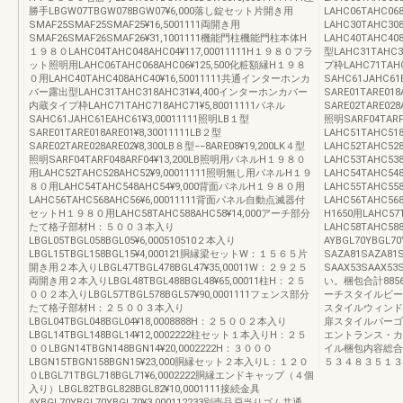
勝手LBGW07TBGW078BGW07¥6,000落し錠セット片開き用
LAHC06TAHC0
SMAF25SMAF25SMAF25¥16,5001111両開き用
LAHC30TAHC30
SMAF26SMAF26SMAF26¥31,1001111機能門柱機能門柱本体H
LAHC40TAHC4
１９８０LAHC04TAHC048AHC04¥117,00011111H１９８０フラ
型LAHC31TAH
ット照明用LAHC06TAHC068AHC06¥125,500化粧額縁H１９８
プ枠LAHC71TAHC
０用LAHC40TAHC408AHC40¥16,50011111共通インターホンカ
SAHC61JAHC61
バー露出型LAHC31TAHC318AHC31¥4,400インターホンカバー
SARE01TARE018
内蔵タイプ枠LAHC71TAHC718AHC71¥5,80011111パネル
SARE02TARE028
SAHC61JAHC61EAHC61¥3,00011111照明LB１型
照明SARF04TARF
SARE01TARE018ARE01¥8,30011111LB２型
LAHC51TAHC518
SARE02TARE028ARE02¥8,300LB８型−−8ARE08¥19,200LK４型
LAHC52TAHC5
照明SARF04TARF048ARF04¥13,200LB照明用パネルH１９８０
LAHC53TAHC538
用LAHC52TAHC528AHC52¥9,00011111照明無し用パネルH１９
LAHC54TAHC54
８０用LAHC54TAHC548AHC54¥9,000背面パネルH１９８０用
LAHC55TAHC558
LAHC56TAHC568AHC56¥6,00011111背面パネル自動点滅器付
LAHC56TAHC
セットH１９８０用LAHC58TAHC588AHC58¥14,000アーチ部分
H1650用LAHC57T
たて格子部材H：５００３本入り
LAHC58TAHC58
LBGL05TBGL058BGL05¥6,000510510２本入り
AYBGL70YBGL
LBGL15TBGL158BGL15¥4,000121胴縁梁セットW：１５６５片
SAZA81SAZA8
開き用２本入りLBGL47TBGL478BGL47¥35,00011W：２９２５
SAAX53SAAX
両開き用２本入りLBGL48TBGL488BGL48¥65,00011柱H：２５
い。梱包合計885
００２本入りLBGL57TBGL578BGL57¥90,0001111フェンス部分
ーチスタイルビー
たて格子部材H：２５００３本入り
スタイルウィンド
LBGL04TBGL048BGL04¥18,0008888H：２５００２本入り
扉スタイルパーゴ
LBGL14TBGL148BGL14¥12,0002222柱セット１本入りH：２５
エントランス・カ
００LBGN14TBGN148BGN14¥20,0002222H：３０００
イル梱包内容総合
LBGN15TBGN158BGN15¥23,000胴縁セット２本入りL：１２０
５３４８３５１３
０LBGL71TBGL718BGL71¥6,0002222胴縁エンドキャップ（４個
入り）LBGL82TBGL828BGL82¥10,0001111接続金具
AYBGL70YBGL70YBGL70¥3,000112233別売品戸当りゴム共通