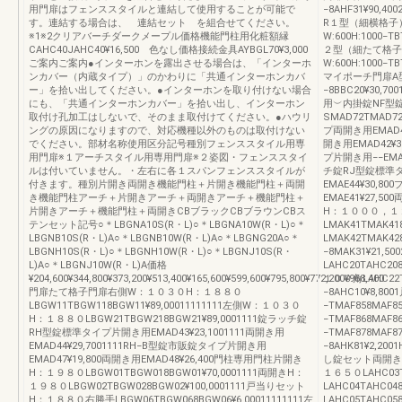
用門扉はフェンススタイルと連結して使用することが可能で
−8AHF31¥90,40
す。連結する場合は、 連結セット を組合せてください。
R１型（細横格子
※1※2クリアバーチダークメープル価格機能門柱用化粧額縁
W:600H:1000−TB
CAHC40JAHC40¥16,500 色なし価格接続金具AYBGL70¥3,000
２型（細たて格子
ご案内ご案内●インターホンを露出させる場合は、「インターホ
W:600H:1000−TB
ンカバー（内蔵タイプ）」のかわりに「共通インターホンカバ
マイポーチ門扉A型W:
ー」を拾い出してください。●インターホンを取り付けない場合
−8BBC20¥30,70
にも、「共通インターホンカバー」を拾い出し、インターホン
用︶内掛錠NF型
取付け孔加工はしないで、そのまま取付けてください。●ハウリ
SMAD72TMAD7
ングの原因になりますので、対応機種以外のものは取付けない
プ両開き用EMAD
でください。部材名称使用区分記号種別フェンススタイル用専
開き用EMAD42¥
用門扉※１アーチスタイル用専用門扉※２姿図・フェンススタイ
プ片開き用−−EMAE0
ルは付いていません。・左右に各１スパンフェンススタイルが
チ錠RJ型錠標準タイ
付きます。種別片開き両開き機能門柱＋片開き機能門柱＋両開
EMAE44¥30
き機能門柱アーチ＋片開きアーチ＋両開きアーチ＋機能門柱＋
EMAE41¥27,5
片開きアーチ＋機能門柱＋両開きCBブラックCBブラウンCBス
H：１０００，１
テンセット記号○＊LBGNA10S(R・L)○＊LBGNA10W(R・L)○＊
LMAK41TMAK41
LBGNB10S(R・L)A○＊LBGNB10W(R・L)A○＊LBGNG20A○＊
LMAK42TMAK42
LBGNH10S(R・L)○＊LBGNH10W(R・L)○＊LBGNJ10S(R・
−8MAK31¥21,
L)A○＊LBGNJ10W(R・L)A価格
LAHC20TAHC208
¥204,600¥344,800¥373,200¥513,400¥165,600¥599,600¥795,800¥772,200¥968,400
１００角LAHC22T
門扉たて格子門扉右側W：１０３０H：１８８０
−8AHC10¥8,
LBGW11TBGW118BGW11¥89,00011111111左側W：１０３０
−TMAF858MAF8
H：１８８０LBGW21TBGW218BGW21¥89,0001111錠ラッチ錠
−TMAF868MAF8
RH型錠標準タイプ片開き用EMAD43¥23,1001111両開き用
−TMAF878MA
EMAD44¥29,7001111RH−B型錠市販錠タイプ片開き用
−8AHK81¥2,2
EMAD47¥19,800両開き用EMAD48¥26,400門柱専用門柱片開き
し錠セット両開き用
H：１９８０LBGW01TBGW018BGW01¥70,0001111両開きH：
１６５０LAHC03T
１９８０LBGW02TBGW028BGW02¥100,0001111戸当りセット
LAHC04TAHC0
H：１８８０右勝手LBGW06TBGW068BGW06¥6,00011111111左
LAHC05TAHC0