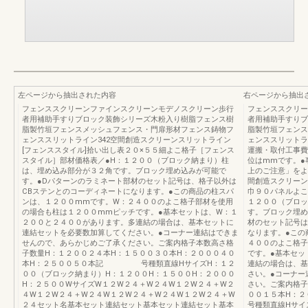
左ページから抽出された内容
右ページから抽出
フェンススクリーンファインスクリーンモデノスクリーン歩行
フェンススクリー
者用補助手すりブロック装飾シリーズ木粉入り樹脂フェンス樹
者用補助手すりブ
脂製竹垣フェンスメッシュフェンス・門扉形材フェンス鋳物フ
脂製竹垣フェンス
ェンススリットライン342空間創造スクリーンスリットライン
ェンススリットラ
[フェンススタイル]拾い出し表２０×５５細よこ格子［フェンス
運搬・取付工事費
スタイル］部材価格表／●H：１２００（ブロック納まり）柱
位はmmです。●
は、埋め込み部分が３２角です。ブロック埋め込みが可能で
上のご注意」をよ
す。●Dパターンのラミネート部材のセット記号は、格子以外は
間創造スクリーン
CBステンとのコーディネートになります。●この商品の柱スパ
巾９０パネルよこ
ンは、１２００mmです。W：２４００のよこ格子部材を使用
１２００（ブロッ
の場合も柱は１２００mmピッチです。●基本セットは、W：１
す。ブロック埋め
２００と２４００があります。多連結の場合は、基本セットに
材のセット記号は
連結セットを必要数加算してください。●コーナー連結はできま
なります。●この
せんので、あらかじめご了承ください。ご案内格子本数高さ格
４００のよこ格子
子数量H：１２００２４本H：１５００３０本H：２０００４０
です。●基本セッ
本H：２５００５０本記 号種類直線HサイズH：１２
連結の場合は、基
００（ブロック納まり）H：１２００H：１５００H：２０００
さい。●コーナー
H：２５００WサイズW１２W２４＋W２４W１２W２４＋W２
さい。ご案内格子
４W１２W２４＋W２４W１２W２４＋W２４W１２W２４＋W
００１５本H
２４セット名基本セット連結セット基本セット連結セット基本
号種類直線Hサイ