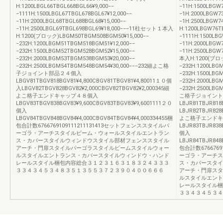
H:1200LBGL66TBGL668BGL66¥9,000−−
−11H:1500LBGW
−1111H:1500LBGL67TBGL678BGL67¥12,000−−
−1H:2000LBGW7
−11H:2000LBGL68TBGL688BGL68¥15,000−−
−1H:2500LBGW
−11H:2500LBGL69TBGL698BGL69¥18,000−−−11柱セット１本入
H:1200LBGW76T
H:1200(ブロック)LBGM50TBGM508BGM50¥15,000−−
−1111H:1500LB
−232H:1200LBGM51TBGM518BGM51¥12,000−−
−11H:2000LBGW
−232H:1500LBGM52TBGM528BGM52¥15,000−−
−11H:2500LBG
−232H:2000LBGM53TBGM538BGM53¥20,000−−
本入H:1200(ブロッ
−232H:2500LBGM54TBGM548BGM54¥30,000−−−232細よこ格
−232H:1200LBG
子ジョイント部品２４個入
−232H:1500LBG
LBGV81TBGV818BGV81¥4,800CBGV81TBGV81¥4,80011１０個
−232H:2000LBG
入LBGV82TBGV828BGV82¥2,000CBGV82TBGV82¥2,000345細
−232H:2500LB
よこ格子エンドキャップ４８個入
こ格子ジョイント
LBGV83TBGV838BGV83¥9,600CBGV83TBGV83¥9,6001111２０
LBJR81TBJR818
個入
LBJR82TBJR828
LBGV84TBGV848BGV84¥4,000CBGV84TBGV84¥4,000334455梱
よこ格子エンドキ
包合計数6766769109111211131413セットフェンススタイルパ
LBJR83TBJR838
ーゴラ・アーチスタイルビーム・ウォールスタイルエントラン
個入
ス・カバースタイルウィンドウスタイル部材フェンススタイル
LBJR84TBJR848
アーチ・門扉スタイルパーゴラスタイルビームスタイルウォー
包合計数676676
ルスタイルエントランス・カバースタイルウィンドウ・ハンド
ーゴラ・アーチス
レールスタイル梱包内容総合３１２３１６３１８３２４３３３
ス・カバースタイ
３３４３４５３４８３５１３５５３７２３９０４００６６６
アーチ・門扉スタ
ルスタイルエント
レールスタイル梱
３３４３４５３４