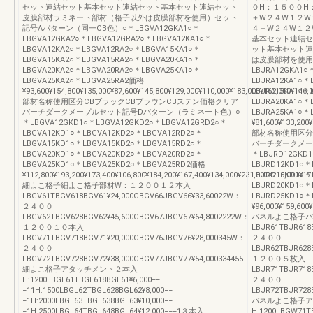
セット連結セット基本セット連結セット基本セット連結セット
０H：１５００H
皮膜部材ラミネート部材（格子以外は皮膜部材を使用）セット
＋W２４W１２W
記号Aパターン（同一CB色）○＊LBGVA12GKA1○＊
４＋W２４W１２
LBGVA12GKA2○＊LBGVA12GRA2○＊LBGVA12KA1○＊
基本セット連結セ
LBGVA12KA2○＊LBGVA12RA2○＊LBGVA15KA1○＊
ット基本セット連
LBGVA15KA2○＊LBGVA15RA2○＊LBGVA20KA1○＊
は皮膜部材を使用
LBGVA20KA2○＊LBGVA20RA2○＊LBGVA25KA1○＊
LBJRA12GKA1○
LBGVA25KA2○＊LBGVA25RA2価格
LBJRA12KA1○＊
¥93,600¥154,800¥135,000¥87,600¥145,800¥129,000¥110,000¥183,000¥162,000¥146,
LBJRA15KA1○＊
部材名称使用区分CBブラックCBブラウンCBステン価格クリア
LBJRA20KA1○＊
バーチダークメープルセット記号Dパターン（ラミネート色）○
LBJRA25KA1○＊
＊LBGVA12GKD1○＊LBGVA12GKD2○＊LBGVA12GRD2○＊
¥81,600¥133,200¥
LBGVA12KD1○＊LBGVA12KD2○＊LBGVA12RD2○＊
部材名称使用区分
LBGVA15KD1○＊LBGVA15KD2○＊LBGVA15RD2○＊
バーチダークメー
LBGVA20KD1○＊LBGVA20KD2○＊LBGVA20RD2○＊
＊LBJRD12GKD1
LBGVA25KD1○＊LBGVA25KD2○＊LBGVA25RD2価格
LBJRD12KD1○＊
¥112,800¥193,200¥173,400¥106,800¥184,200¥167,400¥134,000¥231,000¥210,000¥17
LBJRD15KD1○＊
細よこ格子細よこ格子部材W：１２００１２本入
LBJRD20KD1○＊
LBGV61TBGV618BGV61¥24,000CBGV66JBGV66¥33,60022W：
LBJRD25KD1○＊
２４００
¥96,000¥159,600¥
LBGV62TBGV628BGV62¥45,600CBGV67JBGV67¥64,8002222W：
パネルよこ格子パ
１２００１０本入
LBJR61TBJR618
LBGV71TBGV718BGV71¥20,000CBGV76JBGV76¥28,000345W：
２４００
２４００
LBJR62TBJR628
LBGV72TBGV728BGV72¥38,000CBGV77JBGV77¥54,000334455
１２００５枚入
細よこ格子アタッチメント２本入
LBJR71TBJR718
H:1200LBGL61TBGL618BGL61¥6,000−−
２４００
−11H:1500LBGL62TBGL628BGL62¥8,000−−
LBJR72TBJR728B
−1H:2000LBGL63TBGL638BGL63¥10,000−−
パネルよこ格子ア
−1H:2500LBGL64TBGL648BGL64¥12,000−−−1３本入
H:1200LBGW71T