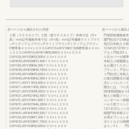
左ページから抽出された内容
右ページから抽出
１型（ラチスタイプ）５型（密ラチスタイプ）本体寸法（巾×
門扉部材価格表木
高）mm記号価格本体寸法（巾×高）mm記号価格ライトブラウ
脂門柱式1121納ま
ンPミディアムブラウンPライトブラウンPミディアムブラウン
包数⃝⃝木粉入り樹
P標準扉４００×１０００CAYV10JAYV10¥27,500標準扉４００×
1⃝5412⃝13
１０００CAYW10JAYW10¥30,800６００×１０００
アルミ門柱式※１
CAYV20JAYV20¥33,000６００×１０００
り元カバーが標準
CAYW20JAYW20¥37,400７００×１０００
木粉入り樹脂製も
CAYV30JAYV30¥36,300７００×１０００
をお選びください
CAYW30JAYW30¥40,700８００×１０００
ブラック）戸当り
CAYV40JAYV40¥39,600８００×１０００
ミ門柱式に木粉入
CAYW40JAYW40¥42,900４００×１２００
の直付調整式の場
CAYV11JAYV11¥33,000４００×１２００
式ヒンジに入って
CAYW11JAYW11¥36,300６００×１２００
開きには、つり元
CAYV21JAYV21¥38,500６００×１２００
[本体部材]納まり
CAYW21JAYW21¥42,900７００×１２００
粉入り樹脂ファン
CAYV31JAYV31¥41,800７００×１２００
ョンポール＋樹脂
CAYW31JAYW31¥46,200８００×１２００
ール５型ファンク
CAYV41JAYV41¥45,100８００×１２００
12112121ヒ
CAYW41JAYW41¥49,500７００×１４００
樹脂門柱木粉入り
CAYV32JAYV32¥47,300７００×１４００
き用オプションオ
CAYW32JAYW32¥51,700８００×１４００
ポストなどの両開
CAYV42JAYV42¥50,600８００×１４００
まり／※１． 門