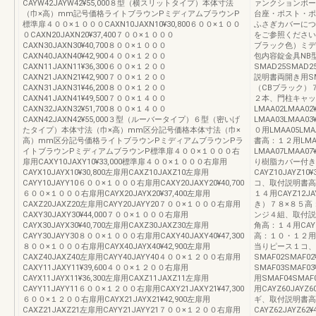
CAYW42JAYW42¥55,000８型（横スリットタイプ）本体寸法
ァンクションポー
（巾×高）mm記号価格ライトブラウンPミディアムブラウンP
台座・ポスト・ポ
標準扉４００×１０００CAXN10JAXN10¥30,800６００×１００
ふさぎカバーにつ
０CAXN20JAXN20¥37,400７００×１０００
をご参照ください
CAXN30JAXN30¥40,700８００×１０００
ブラック色）ミデ
CAXN40JAXN40¥42,900４００×１２００
包内容錠金具NB
CAXN11JAXN11¥36,300６００×１２００
SMAD25SMAD
CAXN21JAXN21¥42,900７００×１２００
説明書両開き用SMA
CAXN31JAXN31¥46,200８００×１２００
（CBブラック）７５
CAXN41JAXN41¥49,500７００×１４００
２本、門柱キャッ
CAXN32JAXN32¥51,700８００×１４００
LMAA02LMAA0
CAXN42JAXN42¥55,000３型（ルーバータイプ）６型（密いげ
LMAA03LMAA
たタイプ）本体寸法（巾×高）mm区分記号価格本体寸法（巾×
０用LMAA05LM
高）mm区分記号価格ライトブラウンPミディアムブラウンPラ
書高：１２用LMAA
イトブラウンPミディアムブラウンP標準扉４００×１０００右
LMAA07LMAA
扉用CAXY10JAXY10¥33,000標準扉４００×１０００右扉用
り樹脂カバー付き
CAYX10JAYX10¥30,800左扉用CAXZ10JAXZ10左扉用
CAYZ10JAYZ
CAYY10JAYY10６００×１０００右扉用CAXY20JAXY20¥40,700
コ、取付説明書高：１
６００×１０００右扉用CAYX20JAYX20¥37,400左扉用
１４用CAYZ12J
CAXZ20JAXZ20左扉用CAYY20JAYY20７００×１０００右扉用
き）７８×８５高：１
CAXY30JAXY30¥44,000７００×１０００右扉用
ンジ４組、取付説明書
CAYX30JAYX30¥40,700左扉用CAXZ30JAXZ30左扉用
角高：１４用CAYZ
CAYY30JAYY30８００×１０００右扉用CAXY40JAXY40¥47,300
高：１０・１２用SM
８００×１０００右扉用CAYX40JAYX40¥42,900左扉用
当りピース１コ、
CAXZ40JAXZ40左扉用CAYY40JAYY40４００×１２００右扉用
SMAF02SMAF
CAXY11JAXY11¥39,600４００×１２００右扉用
SMAF03SMAF
CAYX11JAYX11¥36,300左扉用CAXZ11JAXZ11左扉用
用SMAF04SMA
CAYY11JAYY11６００×１２００右扉用CAXY21JAXY21¥47,300
用CAYZ60JAY
６００×１２００右扉用CAYX21JAYX21¥42,900左扉用
ギ、取付説明書高：１
CAXZ21JAXZ21左扉用CAYY21JAYY21７００×１２００右扉用
CAYZ62JAYZ