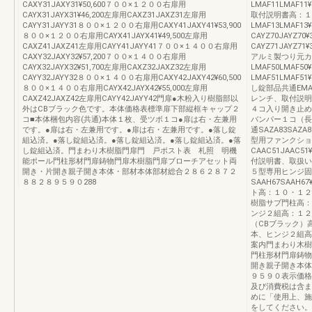
CAXY31JAXY31¥50,600７００×１２００右扉用
LMAF11LMAF
CAYX31JAYX31¥46,200左扉用CAXZ31JAXZ31左扉用
取付説明書高：１２用
CAYY31JAYY31８００×１２００右扉用CAXY41JAXY41¥53,900
LMAF13LMAF
８００×１２００右扉用CAYX41JAYX41¥49,500左扉用
CAYZ70JAYZ
CAXZ41JAXZ41左扉用CAYY41JAYY41７００×１４００右扉用
CAYZ71JAYZ71
CAXY32JAXY32¥57,200７００×１４００右扉用
アルミ製つり元カ
CAYX32JAYX32¥51,700左扉用CAXZ32JAXZ32左扉用
LMAF50LMAF
CAYY32JAYY32８００×１４００右扉用CAXY42JAXY42¥60,500
LMAF51LMAF51
８００×１４００右扉用CAYX42JAYX42¥55,000左扉用
し錠部品共通EMAF
CAXZ42JAXZ42左扉用CAYY42JAYY42門扉●木粉入り樹脂部以
レンチ、取付説明書戸
外はCBブラック色です。本体価格表標準扉下部縦框キャップ２
４コ入り開き止めバン
コ■本体梱包内容(共通)本体１枚、受ツボ１コ●扉は右・左兼用
バンパー１コ（長
です。●扉は右・左兼用です。●扉は右・左兼用です。●落し錠
通SAZA83SAZ
組込済。●落し錠組込済。●落し錠組込済。●落し錠組込済。●落
型用ファンクショ
し錠組込済。門まわり木樹脂門扉門 戸ポスト表 札照 明機
CAAC51JAAC
能ポール門柱形材門扉鋳物門扉木樹脂門扉ブローチアセット両
付説明書、取扱い説明
開き・片開き親子開き本体・部材本体部材総合２８６２８７２
５型専用ヒンジ固
８８２８９５９０288
SAAH67SAAH
ト高：１０・１２用S
樹脂サブ門柱高：１０
ンジ２組高：１２００
（CBブラック）高：
本、ヒンジ２組高：１
案内門まわり木樹
門柱形材門扉鋳物
開き親子開き本体
９５９０表示価格
及び消費税は含ま
めに「使用上、施
をしてください。2