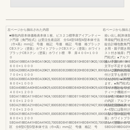
左ページから抽出された内容
右ページから抽出
■梱包内容本体価格表本体１枚、ビス２コ標準扉アイアンティー
拾い出し表[本体
ク門扉［角門柱式］は受注生産品区 分SA型SB型A型本体寸法
準扉錠門柱直付式
（巾×高）mm記 号価 格記 号価 格記 号価 格ブラック
錠合計梱包数角門柱
CBステン（塗装）ホワイトブラックCBステン（塗装）ホワイト
き用・親子開き用門
ブラックCBステン（塗装）ホワイト標 準 扉４００×１００
スト付き袖扉）門柱
０
門柱式］●アルフ
SBDA108BDA10HBDA10¥20,100SBDB108BDB10HBDB10¥20,100SBAA108BAA10HB
枚、子音（F・H
６００×１０００
文字が不足する場
SBDA208BDA20HBDA20¥21,800SBDB208BDB20HBDB20¥21,800SBAA208BAA20HB
い。ご案内別売品
７００×１０００
付け文字も使用で
SBDA308BDA30HBDA30¥25,900SBDB308BDB30HBDB30¥25,900SBAA308BAA30HB
ください。●ZD
８００×１０００
ます。●角門柱式
SBDA408BDA40HBDA40¥29,600SBDB408BDB40HBDB40¥29,600SBAA408BAA40HB
ワイト色となりま
４００×１２００
ティーク機能ポー
SBDA118BDA11HBDA11¥24,100SBDB118BDB11HBDB11¥24,100SBAA118BAA11HB
ック色・CBステ
６００×１２００
の内訳：アルファ
SBDA218BDA21HBDA21¥27,800SBDB218BDB21HBDB21¥27,800SBAA218BAA21HB
内別売品価格表（
７００×１２００
A∼E型には取付
SBDA318BDA31HBDA31¥31,000SBDB318BDB31HBDB31¥31,000SBAA318BAA31HB
１型２型３型記号
８００×１２００
装）ホワイトブラ
SBDA418BDA41HBDA41¥33,700SBDB418BDB41HBDB41¥33,700SBAA418BAA41HB
テン（塗装）ホワ
区 分B型C型D型本体寸法（巾×高）mm記 号価 格記 号
SBDG018BDG01H