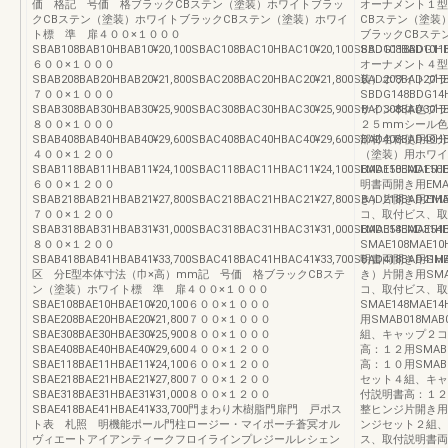
価 格記 号価 格ブラックCBステン（塗装）ホワイトブラッ
オーナメント１型
クCBステン（塗装）ホワイトブラックCBステン（塗装）ホワイ
CBステン（塗装
ト標 準 扉４００×１０００
ブラックCBステ
SBAB108BAB10HBAB10¥20,100SBAC108BAC10HBAC10¥20,100SBAD108BAD10HB
SBDG118BDG11H
６００×１０００
オーナメント４型
SBAB208BAB20HBAB20¥21,800SBAC208BAC20HBAC20¥21,800SBAD208BAD20HB
装）ホワイトブラ
７００×１０００
SBDG148BDG14H
SBAB308BAB30HBAB30¥25,900SBAC308BAC30HBAC30¥25,900SBAD308BAD30HB
サイン本体色ブラ
８００×１０００
２５mmシール色ゴー
SBAB408BAB40HBAB40¥29,600SBAC408BAC40HBAC40¥29,600SBAD408BAD40HB
部材名称使用区分
４００×１２００
（塗装）用ホワイ
SBAB118BAB11HBAB11¥24,100SBAC118BAC11HBAC11¥24,100SBAD118BAD11HB
EMAE50EMAE
６００×１２００
明書両開き用EMAE5
SBAB218BAB21HBAB21¥27,800SBAC218BAC21HBAC21¥27,800SBAD218BAD21HB
き）片開き用EMAE
７００×１２００
コ、取付ビス、取
SBAB318BAB31HBAB31¥31,000SBAC318BAC31HBAC31¥31,000SBAD318BAD31HB
EMAE54EMAE5
８００×１２００
SMAE108MAE
SBAB418BAB41HBAB41¥33,700SBAC418BAC41HBAC41¥33,700SBAD418BAD41HB
明書両開き用SMAE1
区 分E型本体寸法（巾×高）mm記 号価 格ブラックCBステ
き）片開き用SMAE
ン（塗装）ホワイト標 準 扉４００×１０００
コ、取付ビス、取
SBAE108BAE10HBAE10¥20,100６００×１０００
SMAE148MAE
SBAE208BAE20HBAE20¥21,800７００×１０００
用SMAB018MA
SBAE308BAE30HBAE30¥25,900８００×１０００
組、キャップ２コ
SBAE408BAE40HBAE40¥29,600４００×１２００
高：１２用SMAB0
SBAE118BAE11HBAE11¥24,100６００×１２００
高：１０用SMAB0
SBAE218BAE21HBAE21¥27,800７００×１２００
セット４組、キャ
SBAE318BAE31HBAE31¥31,000８００×１２００
付説明書高：１２用S
SBAE418BAE41HBAE41¥33,700門まわり木樹脂門扉門 戸ポス
整ヒンジ片開き用共通
ト表 札照 明機能ポール門柱ロージー・マイポーチ蒼冥オル
ンジセット２組、
ヴィエートアイアンティークフロイラインプレジールレシェン
ス、取付説明書両開き