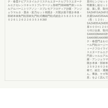
テ・春霞ナビアスタイルクリステルエターナルプラスエターナ
直付ヒンジセット
ルエクセレンスキャストプレサージュ形材門扉鋳物門扉シャル
明書落し錠セット共通
ルアルバーニトリアノン・スプレモアフロディア沙羅・アンジ
錠、落し受、取付
ェラマルタ・墨水・彩乃セット両開き・片開き親子開き本体・
SAZA81SAZA8
部材本体角門柱部材丸門柱式機能門柱式総合２５８２５９２６
共通SAAX53SAA
０２６１２６２２６３５３８260
（長：１２０）、
SAZA83SAZA8
扉４００×１２００SB
り付け台座、取付
SANX028ANX0
SANX88SANX
テ・春霞門まわり
ール門柱ロージー
ィークフロイライ
スエターナルエク
門扉シャルルアル
羅・アンジェラマ
開き本体・部材本
２５９２６０２６
格で、組立・運搬
ん。事故、ケガ等
意」をよく読んで