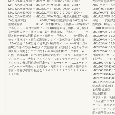
MK□62AA¥54,900○＊MK□62JA¥37,8000712700×1200○＊
門柱式直付調整式
MK□72AA¥56,900○＊MK□72JA¥39,8000812800×1200○＊
ABAB色セット記
MK□82AA¥58,900○＊MK□82JA¥41,8000912900×1200○＊
0810(400＋800)
MK□92AA¥60,900○＊MK□92JA¥43,80010121000×1200○＊
MK□F0KA¥61,50
MK□02AA¥63,800○＊MK□02JA¥46,700錠の種類内掛錠ZAK型錠
MK□F2BA¥85,
ZA型錠減算額 ¥0−¥2,200錠の種類内掛錠ZAK型錠ZA
×高）mm門柱式
型錠減算額 ¥0−¥1,600門柱式セット価格＝＋標準扉×2
型B型ABAB色セ
戸当り×1＋＋直付式調整ヒンジ×1両開き組合せ価格＋落し錠×1
H0810800×1000
直付調整式セット価格＝落し錠×1標準扉×2＋戸当り×1＋＋＋片
MK□80MA¥123,0
開き組合せ価格門柱式セット価格＝＋戸当り×1＋＋直付調整式
MK□90MA¥132,2
セット価格格＝＋直付式調整ヒンジ×1＋ZAK型錠×1ZAK型錠
MK□00MA¥140,4
×1ZAK型錠×1ZAK型錠×1標準扉×1標準扉×1スーパー有峰門扉A
MK□82MA¥133,2
型B型門柱×1門柱×1■錠タイプ別減算額（両開き）■錠タイプ別
MK□92MA¥139,6
減算額（片開き）モデノ門まわり木樹脂門扉門 戸ポスト表
MK□02MA¥1
札照 明機能ポール門柱門扉用電気錠ナビアスタイル涼雅エク
付調整式デザイン
ジスエクジス［大型］ピュアスタイルエクサリオグランド富岳
ト記号L・T・8・H
アクシオン形材門扉鋳物門扉セレビューラクティスニューセゾ
MK□80CA¥133,7
ンダスーパー有峰セット両開き・片開き３・４枚開き親子開き
MK□90CA¥140,0
本体・部材標準扉部材総合２２６２２７２２７２２８２２９４
MK□00CA¥147,1
７２226
MK□82CA¥144,6
MK□92CA¥149,8
MK□02CA¥158,
錠ZA型錠減算額
ZA型錠減算額 
型錠減算額 ¥
戸ポスト表 札照
イル涼雅エクジス
グランド富岳アク
スニューセゾンダ
開き親子開き本体