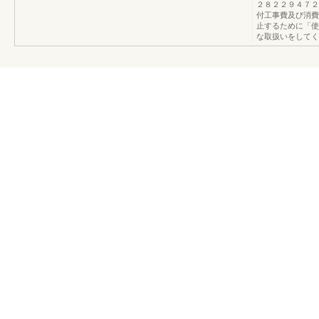
２８２２９４７２
付工事費及び消費
止するために「使
な取扱いをしてく