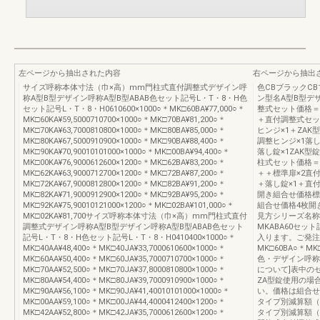
左ページから抽出された内容
右ページから抽出
サイズ呼称本体寸法（巾×高）mm門柱式直付調整式デザイン呼
色CBブラックC
称A型B型デザイン呼称A型B型ABAB色セット記号L・T・8・H色
ン型名A型B型デ
セット記号L・T・8・H0610600×1000○＊MK□60BA¥77,000○＊
整式セット価格＝
MK□60KA¥59,5000710700×1000○＊MK□70BA¥81,200○＊
＋直付調整式セッ
MK□70KA¥63,7000810800×1000○＊MK□80BA¥85,000○＊
ヒンジ×1＋ZAK
MK□80KA¥67,5000910900×1000○＊MK□90BA¥88,400○＊
調整ヒンジ×1落し
MK□90KA¥70,90010101000×1000○＊MK□00BA¥94,400○＊
落し錠×1ZAK型
MK□00KA¥76,9000612600×1200○＊MK□62BA¥83,200○＊
柱式セット価格＝落
MK□62KA¥63,9000712700×1200○＊MK□72BA¥87,200○＊
＋＋標準扉×2直付
MK□72KA¥67,9000812800×1200○＊MK□82BA¥91,200○＊
＋落し錠×1＋直付
MK□82KA¥71,9000912900×1200○＊MK□92BA¥95,200○＊
開き組合せ価格標準
MK□92KA¥75,90010121000×1200○＊MK□02BA¥101,000○＊
組合せ価格4枚開
MK□02KA¥81,700サイズ呼称本体寸法（巾×高）mm門柱式直付
見方シリーズ名称
調整式デザイン呼称A型B型デザイン呼称A型B型ABAB色セット
MKABA60セ
記号L・T・8・H色セット記号L・T・8・H0410400×1000○＊
入ります。ご発注
MK□40AA¥48,400○＊MK□40JA¥33,7000610600×1000○＊
MK□60BA○＊MK
MK□60AA¥50,400○＊MK□60JA¥35,7000710700×1000○＊
色・デザイン呼称
MK□70AA¥52,500○＊MK□70JA¥37,8000810800×1000○＊
について]表中の
MK□80AA¥54,400○＊MK□80JA¥39,7000910900×1000○＊
ZA型錠使用の場
MK□90AA¥56,100○＊MK□90JA¥41,40010101000×1000○＊
い。価格は組合せ
MK□00AA¥59,100○＊MK□00JA¥44,4000412400×1200○＊
タイプ別減算額（
MK□42AA¥52,800○＊MK□42JA¥35,7000612600×1200○＊
タイプ別減算額（