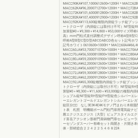
MAC□90KA¥107,1000612600×1200H＊MAC□62B
MAC□62KA¥96,2000712700×1200H＊MAC□72BA
MAC□72KA¥101,6000812800×1200H＊MAC□82B
MAC□82KA¥107,4000912900×1200H＊MAC□92B
MAC□92KA¥113,600錠種類内掛錠ラッチ錠プ
ートクローザ（内掛錠には取付け不可）NF型錠R
加算額¥0＋¥9,300＋¥14,800＋¥53,000サイズ
高）mm門柱式直付調整式デザイン呼称A型B型C
呼称A型B型C型D型ABCDABCD色セット記号ホ
記号ホワイト0610600×1000H＊MAC□60AA¥66,4
MAC□60JA¥53,7000710700×1000H＊MAC□70AA
MAC□70JA¥56,5000810800×1000H＊MAC□80AA
MAC□80JA¥59,2000910900×1000H＊MAC□90AA
MAC□90JA¥62,2000612600×1200H＊MAC□62AA
MAC□62JA¥56,6000712700×1200H＊MAC□72AA
MAC□72JA¥59,3000812800×1200H＊MAC□82AA
MAC□82JA¥62,2000912900×1200H＊MAC□92AA
MAC□92JA¥65,300錠種類内掛錠ラッチ錠プッ
トクローザ（内掛錠には取付け不可）NF型錠RH
算額¥0＋¥8,300＋¥11,600＋¥53,000錠の種
シュプル錠NF型錠RH型錠PH型錠色シルバーエ
ーエレガントゴールドエレガントシルバーエレガ
錠区分□□ なし3E3K4E4Kモデノ門まわり木樹
ト表 札照 明機能ポール門柱門扉用電気錠ナビ
雅エクジスエクジス［大型］ピュアスタイルエク
ド富岳アクシオン形材門扉鋳物門扉セレビューラ
ーセゾンダスーパー有峰セット両開き・片開き本
体・部材総合２２４２２５４６８224