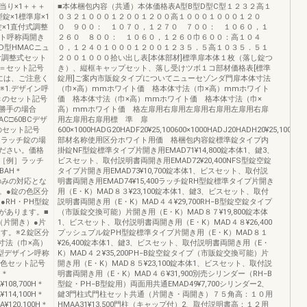
当り×1＋＋＋
■本体梱包内容（共通）本体価格表A型B型D型C型１２３２高１
錠×1標準扉×1
０３２１０００１２００１２００高１０００１０００１２０
錠×1直付式調整
０ ９００： １０７０，１２７０ ７００： １０６０，１
ット呼称両開き
２６０ ８００： １０６０，１２６０巾６００：高１０４
D型HMACニュ
０，１２４０１０００１２００１２３５．５高１０３５．５１
付調整式セット
２００１０００拾い出し表[本体部材]標準扉本体１枚（落し錠つ
＝セット記号
き）、縦框キャップセット、落し受けツボ１コ部材価格表[標準
には、ご注意く
錠用]ご案内市販錠タイプについてニューセゾンダ門扉本体寸法
※1.デザイン呼
（巾×高）mmホワイト価 格本体寸法（巾×高）mmホワイト
開きのセット記号
価 格本体寸法（巾×高）mmホワイト価 格本体寸法（巾×
勝手の場合
高）mmホワイト価 格左扉用右扉用左扉用右扉用左扉用右扉
C□60BCデザ
用左扉用右扉用標 準 扉
のセット記号
600×1000HADG20HADF20¥25,100600×1000HADJ20HADH20¥25,100600
・ラッチ錠の場
部材名称使用区分ホワイト用価 格梱包内容錠標準錠タイプ内
ださい。価格
掛錠NF型錠標準タイプ片開き用EMAD71¥14,800錠本体1、鍵3、
［例］ラッチ
ビスセット、取付説明書両開き用EMAD72¥20,400NFS型錠空錠
BAH＊
タイプ片開き用EMAD73¥10,700錠本体1、ビスセット、取付説
錠のみの対応とな
明書両開き用EMAD74¥15,400ラッチ錠RH型錠標準タイプ片開き
。●錠の色区分
用（E・K）MAD８３¥23,100錠本体1、鍵3、ビスセット、取付
●RH・PH型錠
説明書両開き用（E・K）MAD４４¥29,700RH−B型錠空錠タイプ
があります。■
（市販錠交換可能）片開き用（E・K）MAD８７¥19,800錠本体
（片開き）●片
1、ビスセット、取付説明書両開き用（E・K）MAD４８¥26,400
す。※2.錠区分
プッシュプル錠PH型錠標準タイプ片開き用（E・K）MAD８１
体寸法（巾×高）
¥26,400錠本体1、鍵3、ビスセット、取付説明書両開き用（E・
型デザイン呼称
K）MAD４２¥35,200PH−B錠空錠タイプ（市販錠交換可能）片
ト色セット記号
開き用（E・K）MAD８５¥23,100錠本体1、ビスセット、取付説
H＊
明書両開き用（E・K）MAD４６¥31,900別売シリンダー（RH−B
¥108,700H＊
型錠・PH−B型錠用）両面用共通EMAD49¥7,700シリンダー2、
¥114,100H＊
鍵3門柱式門柱セット共通（片開き・両開き）７５角高：１０用
A¥120,100H＊
HMAA31¥13,500門柱（キャップ付）2、取付説明書高：１２用