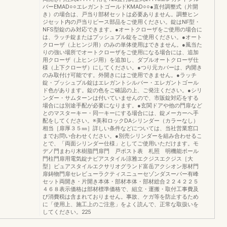
バーEMAD○○エレガントゴールドKMAD○○●直付調整式（片開
き）の場合は、戸当り部材セットは必要ありません。調整ヒン
ジセット内の戸当りピース部品をご使用ください。錠はNF型・
NFS型錠のみ対応できます。●オートクローザをご使用の場合に
は、ラッチ錠またはプッシュプル錠をご使用ください。●オート
クローザ（上ヒンジ用）のみの単体使用はできません。●風当た
りの強い場所でオートクローザをご使用になる場合には、追加
用クローザ（上ヒンジ用）を追加し、ダブルオートクローザ仕
様（上下クローザ）にしてください。●つり元カバーは、内開き
のみ取付け可能です。外開きにはご使用できません。●ラッチ
錠・プッシュプル錠はエレガントシルバー・エレガントゴール
ド色があります。錠の色をご確認の上、ご発注ください。●シリ
ンダー・サムターンは付いていませんので、市販錠対応をする
場合には別途手配が必要になります。●玄関ドアや他の門扉など
とのマスターキー・同一キーにする場合には、錠メーカーへ手
配をしてください。※美和ロックDAシリンダー（カラーなし）
相当［扉厚３５㎜］詳しい条件などについては、当社営業窓口
までお問い合わせください。●別売シリンダーを組み合わせるこ
とで、「両面シリンダー仕様」としてご使用いただけます。モ
デノ門まわり木樹脂門扉門 戸ポスト表 札照 明機能ポール
門柱門扉用電気錠ナビアスタイル涼雅エクジスエクジス［大
型］ピュアスタイルエクサリオグランド富岳アクシオン形材門
扉鋳物門扉セレビューラクティスニューセゾンダスーパー有峰
セット両開き・片開き本体・部材本体・部材総合２２４２２５
４６８表示価格は部材標準価格で、組立・運搬・取付工事費及
び消費税は含まれておりません。事故、ケガ等を防止するため
に「使用上、施工上のご注意」をよく読んで、正常な取扱いを
してください。225