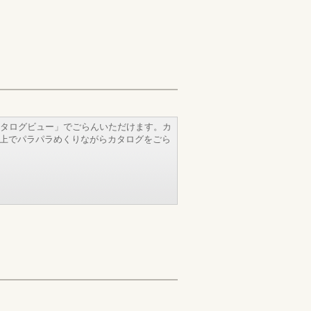
タログビュー」でごらんいただけます。カ
b上でパラパラめくりながらカタログをごら