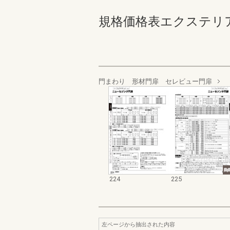
規格価格表エクステリア編_20
門まわり 形材門扉 セレビュー門扉
224
225
左ページから抽出された内容