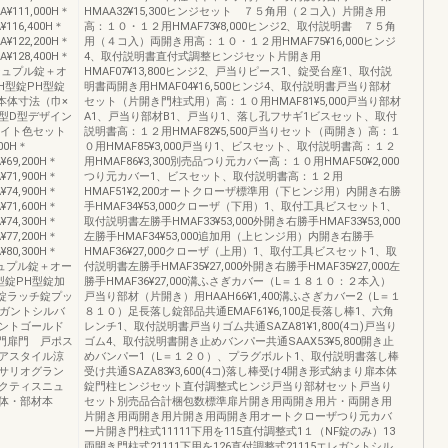
A¥111,000H＊
HMAA32¥15,300ヒンジセット ７５角用（２コ入）片開き用
¥116,400H＊
高：１０・１２用HMAF73¥8,000ヒンジ2、取付説明書 ７５角
A¥122,200H＊
用（４コ入）両開き用高：１０・１２用HMAF75¥16,000ヒンジ
A¥128,400H＊
4、取付説明書直付式調整ヒンジセット片開き用
ッシュプル錠＋オ
HMAF07¥13,800ヒンジ2、戸当りピース1、錠受台座1、取付説
H型錠PH型錠
明書両開き用HMAF04¥16,500ヒンジ4、取付説明書戸当り部材
呼称本体寸法（巾×
セット（片開き門柱式用）高：１０用HMAF81¥5,000戸当り部材
型D型デザイン
A1、戸当り部材B1、戸当り1、落し孔フサギ1ビスセット、取付
ワイト色セット
説明書高：１２用HMAF82¥5,500戸当りセット（両開き）高：１
00H＊
０用HMAF85¥3,000戸当り1、ビスセット、取付説明書高：１２
¥69,200H＊
用HMAF86¥3,300別売品つり元カバー高：１０用HMAF50¥2,000
¥71,900H＊
つり元カバー1、ビスセット、取付説明書高：１２用
¥74,900H＊
HMAF51¥2,200オートクローザ標準用（下ヒンジ用）内開き右勝
¥71,600H＊
手HMAF34¥53,000クローザ（下用）1、取付工具ビスセット1、
¥74,300H＊
取付説明書左勝手HMAF33¥53,000外開き右勝手HMAF33¥53,000
¥77,200H＊
左勝手HMAF34¥53,000追加用（上ヒンジ用）内開き右勝手
¥80,300H＊
HMAF36¥27,000クローザ（上用）1、取付工具ビスセット1、取
シュプル錠＋オー
付説明書左勝手HMAF35¥27,000外開き右勝手HMAF35¥27,000左
型錠PH型錠加
勝手HMAF36¥27,000溝ふさぎカバー（L＝１８１０：２本入）
類内掛錠ラッチ錠プッ
戸当り部材（片開き）用HAAH66¥1,400溝ふさぎカバー2（L＝１
レガントシルバ
８１０）足長落し錠部品共通EMAF61¥6,100足長落し棒1、六角
ントゴールド
レンチ1、取付説明書戸当りゴム共通SAZA81¥1,800(4コ)戸当り
脂門扉門 戸ポス
ゴム4、取付説明書開き止めバンパー共通SAAX53¥5,800開き止
アスタイル涼
めバンパー1（L＝１２０）、プラグボルト1、取付説明書落し棒
サリオグラン
受け共通SAZA83¥3,600(4コ)落し棒受け4開き形式納まり扉本体
クティスニュ
錠門柱ヒンジセット直付調整式ヒンジ戸当り部材セット戸当り
体・部材本
セット別売品合計梱包数標準扉片開き用両開き用片・両開き用
片開き用両開き用片開き用両開き用オートクローザつり元カバ
ー片開き門柱式11111下用を115直付調整式1１（NF錠のみ）13
両開き門柱式21111下用を126直付調整式21115エレガントシル