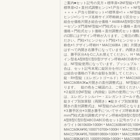
ご案内■セット記号の見方＋標準扉×2NF型錠×1戸
標準扉×2＋直付式調整ヒンジ×1戸当り×1＋＋NF型
＋＋＋＋戸当り部材セット×1標準扉×1＋＋NF型
ヒンジ×1シリーズ名称サイズ呼称納まり区分セ
組合せ価格片開き組合せ価格＊A60BAA型B型C型
ーセゾンダ門扉NF型錠×1門柱式セット価格＝直
価格＝門柱式セット価格＝直付調整式セット価格
の□部にはデザイン呼称が入ります。ご発注の際
ださい。門柱×1ヒンジセット門柱×1ヒンジセット
称色※1.デザイン呼称H＊MAC□60BA［例］片
はすべて内開き右勝手になっています。内開き左
は、勝手区分AをCに入れ替えてください。H＊MA
イン型名A型B型C型D型デザイン呼称ABCD表中
は、NF型錠使用になっています。プッシュプル
合は、セット記号末尾に錠区分を付けてご発注く
は組合せ価格の下表の金額を加算してください。
錠・RH型錠（エレガントゴールド）H＊MAC□60
MAC□60BA3K●片開きの直付調整式は、NF型
ります。 錠の色をご確認の上、ご発注ください
※2.錠区分[NF型錠（内掛錠）以外の使用について]
は、エレガントシルバー・エレガントゴールド色
錠タイプ別加算額（両開き）■錠タイプ別加算額
開きの直付調整式は、NF型錠のみの対応となりま
※3.勝手区分※3.開き勝手についてサイズ呼称本
mm門柱式直付調整式デザイン呼称A型B型C型D
A型B型C型D型ABCDABCD色セット記号ホワイ
ホワイト0610600×1000H＊MAC□60BA¥103,100
MAC□60KA¥90,1000710700×1000H＊MAC□70BA
MAC□70KA¥95,7000810800×1000H＊MAC□80BA
MAC□80KA¥101,1000910900×1000H＊MAC□90B