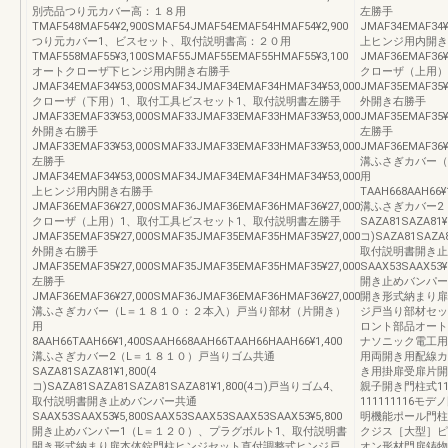
別売品つり元カバー高：１８用
左勝手
TMAF548MAF54¥2,900SMAF54JMAF54EMAF54HMAF54¥2,900
JMAF34EMAF34¥
つり元カバー1、ビスセット、取付説明書高：２０用
上ヒンジ用内開き
TMAF558MAF55¥3,100SMAF55JMAF55EMAF55HMAF55¥3,100
JMAF36EMAF36¥
オートクローザ下ヒンジ用内開き右勝手
クローザ（上用）
JMAF34EMAF34¥53,000SMAF34JMAF34EMAF34HMAF34¥53,000
JMAF35EMAF35¥
クローザ（下用）1、取付工具ビスセット1、取付説明書左勝手
外開き右勝手
JMAF33EMAF33¥53,000SMAF33JMAF33EMAF33HMAF33¥53,000
JMAF35EMAF35¥
外開き右勝手
左勝手
JMAF33EMAF33¥53,000SMAF33JMAF33EMAF33HMAF33¥53,000
JMAF36EMAF36¥
左勝手
溝ふさぎカバー（
JMAF34EMAF34¥53,000SMAF34JMAF34EMAF34HMAF34¥53,000
用
上ヒンジ用内開き右勝手
TAAH668AAH66¥
JMAF36EMAF36¥27,000SMAF36JMAF36EMAF36HMAF36¥27,000
溝ふさぎカバー2
クローザ（上用）1、取付工具ビスセット1、取付説明書左勝手
SAZA81SAZA81¥1
JMAF35EMAF35¥27,000SMAF35JMAF35EMAF35HMAF35¥27,000
コ)SAZA81SAZA
外開き右勝手
取付説明書開き止
JMAF35EMAF35¥27,000SMAF35JMAF35EMAF35HMAF35¥27,000
SAAX53SAAX53¥
左勝手
開き止めバンパー
JMAF36EMAF36¥27,000SMAF36JMAF36EMAF36HMAF36¥27,000
開き形式納まり扉
溝ふさぎカバー（L＝１８１０：２本入）戸当り部材（片開き）
ジ戸当り部材セッ
用
ロント部品オート
8AAH66TAAH66¥1,400SAAH668AAH66TAAH66HAAH66¥1,400
ナソニック電工用
溝ふさぎカバー2（L＝１８１０）戸当りゴム共通
用両開き用配線カ
SAZA81SAZA81¥1,800(4
き用掛扉受扉片開き
コ)SAZA81SAZA81SAZA81SAZA81¥1,800(4コ)戸当りゴム4、
親子開き門柱式11
取付説明書開き止めバンパー共通
11111111
SAAX53SAAX53¥5,800SAAX53SAAX53SAAX53SAAX53¥5,800
明機能ポール門柱
開き止めバンパー1（L＝１２０）、プラグボルト1、取付説明書
クジス［大型］ピ
開き形式納まり扉本体錠門柱ヒンジセット直付調整式ヒンジ戸
オン形材門扉鋳物