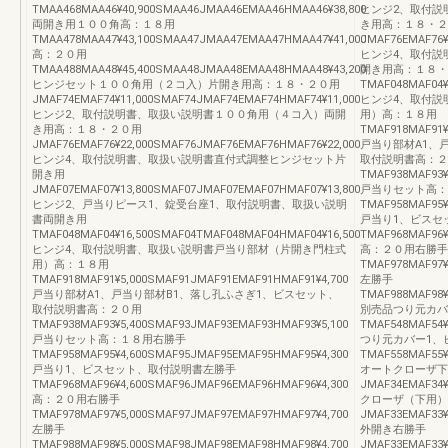
TMAA468MAA46¥40,900SMAA46JMAA46EMAA46HMAA46¥38,800
ヒンジ2、取付説
両開き用１００角高：１８用
き用高：１８・２
TMAA478MAA47¥43,100SMAA47JMAA47EMAA47HMAA47¥41,000
JMAF76EMAF76¥
高：２０用
ヒンジ4、取付説
TMAA488MAA48¥45,400SMAA48JMAA48EMAA48HMAA48¥43,200
開き用高：１８・
ヒンジセット１００角用（２コ入）片開き用高：１８・２０用
TMAF048MAF04¥
JMAF74EMAF74¥11,000SMAF74JMAF74EMAF74HMAF74¥11,000
ヒンジ4、取付説
ヒンジ2、取付説明書、取扱い説明書１００角用（４コ入）両開
用）高：１８用
き用高：１８・２０用
TMAF918MAF91¥
JMAF76EMAF76¥22,000SMAF76JMAF76EMAF76HMAF76¥22,000
戸当り部材A1、
ヒンジ4、取付説明書、取扱い説明書直付式調整ヒンジセット片
取付説明書高：２
開き用
TMAF938MAF93¥
JMAF07EMAF07¥13,800SMAF07JMAF07EMAF07HMAF07¥13,800
戸当りセット高：
ヒンジ2、戸当りピース1、錠受台座1、取付説明書、取扱い説明
TMAF958MAF95¥
書両開き用
戸当り1、ビスセ
TMAF048MAF04¥16,500SMAF04TMAF048MAF04HMAF04¥16,500
TMAF968MAF96¥
ヒンジ4、取付説明書、取扱い説明書戸当り部材（片開き門柱式
高：２０用右勝手
用）高：１８用
TMAF978MAF97¥
TMAF918MAF91¥5,000SMAF91JMAF91EMAF91HMAF91¥4,700
左勝手
戸当り部材A1、戸当り部材B1、落し孔ふさぎ1、ビスセット、
TMAF988MAF98¥
取付説明書高：２０用
別売品つり元カバ
TMAF938MAF93¥5,400SMAF93JMAF93EMAF93HMAF93¥5,100
TMAF548MAF54¥
戸当りセット高：１８用右勝手
つり元カバー1、
TMAF958MAF95¥4,600SMAF95JMAF95EMAF95HMAF95¥4,300
TMAF558MAF55¥
戸当り1、ビスセット、取付説明書左勝手
オートクローザ下
TMAF968MAF96¥4,600SMAF96JMAF96EMAF96HMAF96¥4,300
JMAF34EMAF34¥
高：２０用右勝手
クローザ（下用）
TMAF978MAF97¥5,000SMAF97JMAF97EMAF97HMAF97¥4,700
JMAF33EMAF33¥
左勝手
外開き右勝手
TMAF988MAF98¥5,000SMAF98JMAF98EMAF98HMAF98¥4,700
JMAF33EMAF33¥