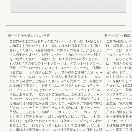
左ページから抽出された内容
右ページから抽出
ご案内●特注にて美和ロック製のレバーハンドル錠（LA型など）
ご案内●配線カバ
の加工をお受けいたします。詳しくは当社営業窓口までお問い
時に両側扉には取
合わせください。●直付調整式（片開き）の場合は、戸当りセッ
クローザは、ダブ
トは必要ありません。調整ヒンジセット内の戸当りピース部品
ります。●戸当り
をご使用ください。 錠はNF型・NFS型錠のみ対応できます。
す。 あらかじめ
●大型タイプの場合のオートクローザは、ダブルオートクローザ
は、内開きのみ取
仕様（上下クローザ）になります。●オートクローザをご使用の
ん。●EJ錠・E
場合には、ラッチ錠またはプッシュプル錠をご使用ください。●
色があります。 
戸当りセットには、左右と内外開きの勝手があります。 あら
錠を外開きにする
かじめご確認の上ご発注ください。●つり元カバーは、内開きの
０）を拾い出して
み取付け可能です。 外開きにはご使用できません。●ラッチ
きません。●電気
錠・プッシュプル錠はエレガントシルバー・エレガントゴール
アダプター・配線
ド色があります。 錠の色をご確認の上、ご発注ください。●シ
シンプルプランセ
リンダー・サムターンは付いていませんので、市販錠対応をす
をお求めください
る場合には別途手配が必要になります。●玄関ドアや他の門扉な
生産品［電気錠用
どとのマスターキー・同一キーにする場合には、錠メーカーへ
レガントシルバーE
手配をしてください。※美和ロックDAシリンダー（カラーな
戸当り内開き右勝
し）相当［扉厚３５㎜］ 詳しい条件などについては、当社営
手用左勝手右勝手
業窓口までお問い合わせください。●別売シリンダーを組み合わ
（CB色）セピア
せることで、「両面シリンダー仕様」としてご使用いただけま
ト価格梱包内容錠
す。市販錠交換可能タイプについて5月発売エクジス門扉［大型
ニック電工用片開き