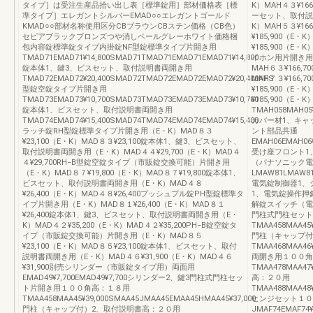
タイプ］は受注生産品拾い出し表［標準錠用］部材価格表［標
K）MAH４３¥1
準タイプ］エレガントシルバーEMAD○○エレガントゴールド
ーセット、取付説明
KMAD○○部材名称使用区分CBブラウンCBステン価格（CB色）
K）MAH５３¥16
セピアブラックブロンズつや消しペールグレーホワイト価格梱
¥185,900（E・
包内容錠標準錠タイプ内掛錠NF型錠標準タイプ片開き用
¥185,900（E
TMAD71EMAD71¥14,800SMAD71TMAD71EMAD71EMAD71¥14,800
イホン用片開き用右
錠本体1、鍵3、ビスセット、取付説明書両開き用
MAH６３¥166,7
TMAD72EMAD72¥20,400SMAD72TMAD72EMAD72EMAD72¥20,400NFS
MAH７３¥166,
型錠空錠タイプ片開き用
¥185,900（E・
TMAD73EMAD73¥10,700SMAD73TMAD73EMAD73EMAD73¥10,700
¥185,900（E・
錠本体1、ビスセット、取付説明書両開き用
TMAH058MAH05
TMAD74EMAD74¥15,400SMAD74TMAD74EMAD74EMAD74¥15,400
カバー材1、キャ
ラッチ錠RH型錠標準タイプ片開き用（E・K）MAD８３
ント部品共通
¥23,100（E・K）MAD８３¥23,100錠本体1、鍵3、ビスセット、
EMAH06EMAH06¥
取付説明書両開き用（E・K）MAD４４¥29,700（E・K）MAD４
受け座フロント1
４¥29,700RH−B型錠空錠タイプ（市販錠交換可能）片開き用
（パナソニック電
（E・K）MAD８７¥19,800（E・K）MAD８７¥19,800錠本体1、
LMAW81LMAW81
ビスセット、取付説明書両開き用（E・K）MAD４８
電気錠制御器1、
¥26,400（E・K）MAD４８¥26,400プッシュプル錠PH型錠標準タ
1、電気錠操作押
イプ片開き用（E・K）MAD８１¥26,400（E・K）MAD８１
解錠スイッチ（電
¥26,400錠本体1、鍵3、ビスセット、取付説明書両開き用（E・
門柱式門柱セット
K）MAD４２¥35,200（E・K）MAD４２¥35,200PH−B錠空錠タ
TMAA458MAA45¥
イプ（市販錠交換可能）片開き用（E・K）MAD８５
門柱（キャップ付
¥23,100（E・K）MAD８５¥23,100錠本体1、ビスセット、取付
TMAA468MAA46¥
説明書両開き用（E・K）MAD４６¥31,900（E・K）MAD４６
両開き用１００角
¥31,900別売シリンダー（市販錠タイプ用）両面用
TMAA478MAA47¥
EMAD49¥7,700EMAD49¥7,700シリンダー2、鍵3門柱式門柱セッ
高：２０用
ト片開き用１００角高：１８用
TMAA488MAA48¥
TMAA458MAA45¥39,000SMAA45JMAA45EMAA45HMAA45¥37,000
ヒンジセット１０
門柱（キャップ付）2、取付説明書高：２０用
JMAF74EMAF74¥