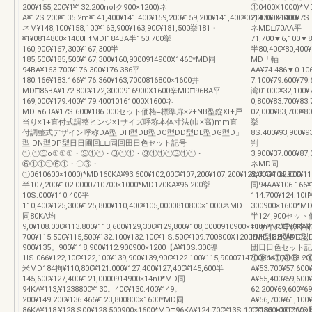
200¥155,200¥1¥132.200nolク900×1200)ネ
①0400X1000)*M
A¥12S.200¥135.2m¥141,400¥141.400¥159,200¥159,200¥141,400¥0714700X1400
2,000¥82.000¥7S
ネM¥148,100¥158,100¥163,900¥163,900¥181,500挙181・
ネMD□70AA平
¥1¥0814800×1400HtMDI184BA半150.700挙
71,700▼6,100▼8
160,900¥167,300¥167,300半
半80,400¥80,400¥
185,500¥185,500¥167,300¥160,9000914900X1460*MD同
MD「軸
94BA¥163.700¥176.300¥176.386平
AA¥74.486▼0.106
180.166¥183.166¥176.360¥163,7000816800×1600井
7.100¥79.600¥79
MD□86BA¥172.800¥172,3000916900X1600辛MD□96BA平
湾01000¥32,100¥
169,000¥179.400¥179.40010161000X1600ネ
0,800¥83.700¥83
MDia6BA¥17S.600¥186.000セット価格=標準扉×2+NB型錠Xl+戸
02,000¥83,700¥8
当り×1+直付式調整ヒンジ×1サイズ呼称本体寸法(巾×高)mm直
挙
付調整式デザイン呼称DA型IDH型DB型DC型DD型DE型DG型D」
8S.400¥93,900¥9
型IDN型DP型日日圃回□□固回田日色セット記号
判
①,①⑥o①①①・③①①・③①①・③①①①③①①・
3,900¥37.000¥87
⑥①①①⑥①・〇③・
ネMD同
①0610600×1000)*MD160KA¥93.600¥102,000¥107,200¥107,200¥122,000¥122.000
84AA¥104,900¥11
半107,200¥102.0000710700×1000*MD170KA¥96.200挙
同94AA¥106.166¥
10S.000¥110.400平
114.700¥124.10t
110,400¥125,300¥125,800¥110,400¥105,0000810800×1000ネMD
300900×1600*MD
同80KA均
半124,900セッ
9,0¥108.000¥113.800¥113,600¥129,300¥129,800¥108,0000910900×100n*MD□90KA¥
×1サイズ呼称本
700¥115.500¥115,500¥132.100¥132.100¥1lS.500¥109.700800X1200*MD182KA¥103,
IDH型DB型DC型
900¥135。900¥118,900¥112.900900×1200【A¥10S.300導
団日日色セット記
1lS.066¥122,100¥122,100¥139,900¥139,900¥122.100¥115,9000714700X1400¥108.20
①①∞①,①⑥・①
米MD184拘¥110,800¥121.000¥127,400¥127,400¥145,600半
A¥53.700¥57.600
145,600¥127,400¥121,0000914900×14n0*MD同
A¥55,400¥59,600
94KA¥113,¥1238800¥130。400¥130.400¥149。
62.200¥69,600¥
200¥149.200¥136.466¥123,800800×1600*MD同
A¥56,700¥61,100
86KA¥118.¥128.S00¥128,500900×1600*MD□96KA¥124.700¥13S.100¥135,1001000×
100800×000*M