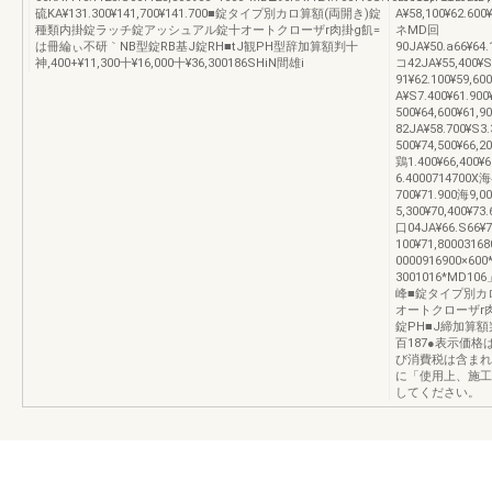
硫KA¥131.300¥141,700¥141.700■錠タイプ別カロ算額(両開き)錠
A¥58,100¥62.600¥
種類内掛錠ラッチ錠アッシュアル錠十オートクローザr肉掛g飢=
ネMD回
は冊綸ぃ不研｀NB型錠RB基J錠RH■tJ観PH型辞加算額判十
90JA¥50.a66¥64.
神,400+¥11,300十¥16,000十¥36,300186SHiN間雄i
コ42JA¥55,400¥S
91¥62.100¥59,6
A¥S7.400¥61.900
500¥64,600¥61
82JA¥58.700¥S3.
500¥74,500¥66,2
鶏1.400¥66,400¥6
6.4000714700X海
700¥71.900海9,
5,300¥70,400¥73
口04JA¥66.S66¥7
100¥71,8000316
0000916900×600
3001016*MD10
峰■錠タイプ別カ
オートクローザr肉
錠PH■J締加算額判十▼
百187●表示価
び消費税は含まれ
に「使用上、施工
してください。