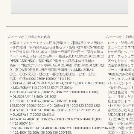
左ページから抽出された内容
右ページから抽出
大型タイプエューエクジス門扉[標準タイプ]新峻岳モデノ機能ポ
ロセット記号の見
ール門柱照 明両開き組台せ価格セット価格=標準扉×2+NB型錠
エューエクジス門扉
Xl十戸当りXl+門柱×1ポスト新建一否盾門扉一門一二挙考ル羅ス
外の便用について
７一！キを上レ翻一光力荘剰一一枢議表札DA型DB型DC型DD型
ます。プッシュプ
DE型DG型DH型D』型DN型DP型サイズ呼称本体寸法(巾×
区分を付けてご発
高)mm門柱式デザイン呼称DA4DH型DB型DC型DD型DE型DG型
の金額を加算して
D」型lDN型DP型日□日回回回固団国日ざ○ネMD□60BA①・
ゴールド)LttMD
①⑥・①①∞①①・③①①・⑥①①①⑥①⑤・⑥①・⑤③・
NB型銀のみの対
①①・①③o①0610600×1000挙111挙119。
プッシュプル錠N
580¥124.700¥124.760半139,500¥124,700¥119,5000710700X1000
バーIレガントゴ
ネMD□70BA半113,700¥122.500¥127.300挙
ド錠区分□□なし3
127.300¥143.am¥143,300¥127,900¥122,5000810800X1000辛
部には色記号、□
MDLJ30BA平116,500¥125,50挙
は、ご注意くださ
131.100¥131.100¥147.300¥147.300¥131,100半
軽ま違でントゴー
125,5000910900X1000ネMDIIG6BA¥119,100挙123.500挙13挙
×1+戸当りXl+
134.500¥151.100¥151.100¥134.S00¥128.Sa60612600X1200ネ
みの対応となりま
MD□62BA¥117,200挙12¥1挙挙
型DD型DE41J
147.40¥147.400¥131.600¥126,2000712700×120072BA¥119,800
D」型DN型DP型
半1291000¥134‐
高)mm門柱式デザ
3∞¥134.800¥151,4¥151.400¥134.800¥129.0000812800X1200*32BA
DJ型IDN型D
半122,400¥132,200¥138,200¥138,200¥155。
①①①・③①①・