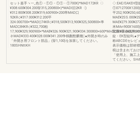
セット嘉手ヽ一_色①・①①・①①・①700X)*MAD172KR〈〉
◇:EAE/EAK
¥308.600¥304.200挙315,200800×)*MADI旧2KR〈)
①0712700X1200)
¥312.800¥308.200¥319,600900×200率MAD口
平252,900¥250,6
92KR◇¥317.000¥312.200平
MAE¥2SS.000¥2
324.000700×*MAD□74KR◇¥318,500¥313,900¥325,500800×率
MAE¥279.300¥277
MAD□84KR◇¥322,700粕
米MAn900X1600
17,900¥329,900900×*MAB¥326.900¥321,900¥334.300800×600*MAD□86KR◇¥329,200
緊畳1置者銚押H
ネMAD¥333.400¥328.000¥341.200争鶴翻懃麟幾￨●外開き時のみ
錠・EK型錠RL●
「外開き用フロント部品」(挙1,100)を加算してください。
称ABCDEセレ
180SHNttKH
表示価格は部材標
税は含まれておけ
「使用上、施工上
てください。SHiN