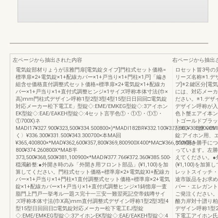
左ページから抽出された内容
右ページから抽出
電気錠部材りょうが涼雅門扉[電気錠タイプ]門柱式セット価格=
ロセット冒3号の見
標準扉×2+電気錠×1+配線カバー×1+戸当り×1+門柱×1戸]「編き
リーズ名称※1.
組含せ価格直付調整式セット価格=標準扉×2+電気錠×1+配線カ
プ]※2.鍵区分[
バー×1+戸当り×1+直付式調整ヒンジ×1サイズ呼称本体寸法(巾×
には、対応メーカ
高)mm門柱式デザイン呼称1型2型3型4型15型日日回回□電気錠
ださい。※1.デ
対応メーカー松下電工E」型錠◇:EME/EMKEG型錠◇:3アイホン
デザイン呼称が入
EK型錠◇:EAE/EAKEH型錠◇:4セット言芋色①・①①・①①・
色卜蟹エアイ本ン
①700X)ネ
トゴールドブラッ
MADI17¥327.900¥323,500¥334.500800×)*MADI182BR¥332.100¥327.500¥338,9000
分IE」・E鯉ヽEMEE
く〉¥336.300¥331.500¥343.300700×本MA回
錠:アイホン用、
¥365,400800×*MAD¥362,600¥357,800¥369,800900X400*MA□¥366,800¥361‐
プの開き勝手につ
800¥374.260800X*MAB半
っています。左勝
373,500¥368,500¥381,100900×*MADI¥377.766¥372.360¥385.500‐
えてください。●
穏濁齢整:●外開き時のみ「外開き用フロント部品」(¥1,100)を加
(¥1,100)を
算してください。門柱式セット価格=標準扉×2+電気錠Xl+配線カ
レットスイッチ・
バー×1+戸当り×1+門柱×1直付調整式セット価格=標準扉×2+電気
途市販品をお求め
錠×1+配線カバー×1+戸当り×1+直付式調整ヒンジ×1鋳惚扉一査
バー・エレガント
脂門上門戸一挙考ル一題ス完十一三安一難翌死記空帝銭噂サイ
ご発注ください。
ズ呼称本体寸法(巾X高)mm直付調整式デザイン呼称1型2型3型4
酪力岸対十譜り粕
型15型日回回日□電気錠対応メーカー松下電工EJ型錠
デザイン呼称1型
◇:EME/EMKEG型錠◇:3アイホンEK型錠◇:EAE/EAKEH型錠◇:4
下電工アイホン氏Ｅ