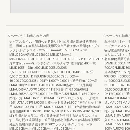
左ページから抽出された内容
右ページから抽出
ナビアスタイJレ門扉type_P飾り門柱式片開き部材価格表/唾
親子開き1本体・
照 明ポスト表札部材名称使用区分言己肯チ価格片開きCBブラ
ーズナビアスタイル
ックシ,レクホワイトЭ*MBJDAnAAЭttMBJD76A▲0ネ
嚇:調軽韻鞭騒報
MBJD30AA0*MBJD62触0ネMBJD72AA○ネ
まりにな',ます
MBJE82AA0110+06100110+07100110+00100112+t16120112+07120112■nAl,
材名称使用区分言
扉本体type――P(パンチングパネルタイブ)標準扉的:400一寓
D*MBJD60CA○
LBJD105B」Dlm:600LBJD205BJD20鶏
70CAD*MBJD80C
3,5001:700LBJD305BJD30¥39,5001000LB』B405BJD40沼
扉本体type―ヽ
0,5001200LB」Dll5BJDll¥38,500:600SB」D21平
¥37.000m:60000
40,000:700200LSB」D31¥41.000¥42.0001共通子扉m:120一島
巾:700000LBJD30
LMAU10挙20.000巾:120LMAUllSMAUll当q21,0111足共通
巾:800LBJD405BJ
LMAU045MAU04¥10.00011111門柱飾',門柱100角0炉日
38,500600LBJD2
LMAU205MAU20¥52,000111ク用LMAU215MAU21¥54,000サブ
D41判2,0001共
門柱75角5MAU80¥11,500SMAU81¥12,500ヒンジセット形材用
1LMAU10SMAU1
(2個)U71AU71¥11.000落し棒セット共通¥6.90011戸当',セット10
通LMAU04SMAU
用LMAuS0X3,lm112用LMAU51SMAU51粕111合計相包数666組
LMAU205MAU20
合せ価格¥130,500¥131,500¥132,500挙135,200¥136,200¥137,200
柱75角LMAU805M
ぱ●片開き納まりは、必ず共通子扉を使用する納まりになりま
LMAU815MAU8
す。飾り門柱式両開き・親子開き部材価格表/申都材名称使用区
入)LMAU715MA
分記号価格両開き親子開きOBブラックシルクホワイト○章
LMAU315MAU3
MBJD60BA○ネMBJD70BA○ネMBJD80BA○ネ
505MAU50¥3,1