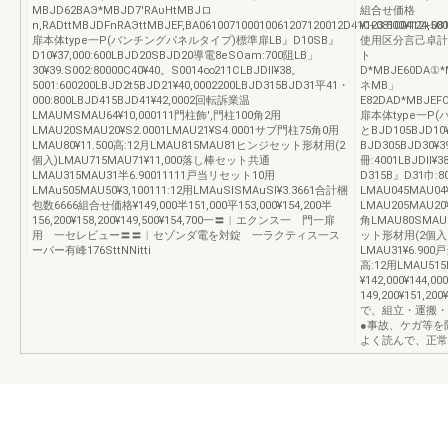
MBJD62BAЭ*MBJD7'RAυHtMBJロ
組合せ価格
n,RADttMBJDFnRAЭttMBJEF,BA061007100010061207120012D410+08100412+08
¥123.500¥124,5
扉本体type一P(バンチングパネルタイプ)標準扉LB』D10SB』
使用区分言己卓計
D10¥37,000:600LBJD20SBJD20導電8eSOam:700阻LB」
ト
30¥39.S002:80000C40¥40。S0014∞211CLBJDll¥38。
D*MBJE60DA①*
5001:600200LBJD2t5BJD21¥40,0002200LBJD315BJD31平41・
ネMB」
000:800LBJD415BJD41¥42,0002回転訴業温
E82DAD*MBJEFO
LMAUMSMAU64¥10,000111門柱飾',門柱100角2用
扉本体type一P(
LMAU20SMAU20¥S2.0001LMAU21¥S4.0001サブ門柱75角0用
とBJD105BJD10¥
LMAU80¥11.500高:12月LMAU815MAU81ヒンジセット形材用(2
BJD305BJD30¥3
個入)LMAU715MAU71¥11,000落し棒セット共通
冊:4001LBJDll¥3
LMAU315MAU31半6.90011111戸当リセット10用
D315B』D31巾:8
LMAu505MAU50¥3,100111:12用LMAuSlSMAuSl¥3.3661合計梱
LMAU045MAU04
包数6666組合せ価格¥149,000半151,000平153,000¥154,200半
LMAU205MAU20
156,200¥158,200¥149,500¥154,700一〓︱エクンス一 門一扉
角LMAU80SMAU8
用 一セレビュー〓〓︱セゾンダ電を対錠 一ラクティス一ス
ット形材用(2個入氏
ーパー有峰176SttNNitti
LMAU31¥6.90
高:12用LMAU5
¥142,000¥144,00
149,200¥151,
で、組立・運搬・
●事故、ケガ等を
よく読んで、正常な