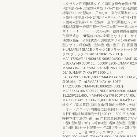
エクサリオ門扉[標準タイプ]両開き組合せ価格門
=標準扉×2+NE型錠Xl+戸当り×1+門柱×1直付調
標準序×2+NE型錠×1+戸当り×1+直付式調整ヒン
ト価格=標準扉×1+NE型錠×1+戸当り×1+門柱×
ト価格=標準扉×1+NE型錠×1+直付式調整ヒンジ
価格鋳詫扉一否脂門扉一門一二挙誓”一一題ス尾
マ！！一！！！一！一光ル花剰下銭降鶴轟轟圏醸
付調整式は、NE型錠のみの対応となります。サ
法(巾X高)mm門柱式直付調整式デザイン呼称A型IB
型デザイン呼称A型IB型IC型D型IE型日1日1回固
セL*MAF回72BACBブラックCBブラックセット
クCBブラック700×¥164.200¥175.200Lネ
MAFI172KA¥144.900¥tSS.900800×200LttMAF□8
日82KA¥149.300¥160。3000912900×L*MAF102BA¥
ネMAF¥1¥700XL*MAF□74BA半195,100程
06.10L*MAF174KA¥1¥16800×Lネ
B4BA¥199,500¥210,500LttMAFИKA¥159,600¥17
殺03.帥り17.lmL*MAFB4KA¥164.606平
177,200800×L*MAF¥210.800¥224,000Lネ
MAFB6KA¥166,500¥179,7000916900×600LネM
15.2tXl¥228,400LネMAF96KA¥170,900¥134,100
MAF□06BA¥219,600¥232,800LキMAFD6KA挙175.
錠タイプ別加算額(両開き)錠種類肉掛部ラッチ錠
十オートクローザ(内掛提には取付け不可)NE型範R
り軒PH型錠加算額判十判,400+¥11,300+¥16,800
呼称本体寸法(巾×高)mm門柱式直付調整式デザイ
IC型D型IE型デザイン呼称A型IB型IC型D型IE型困
日1固固1回セット記事――_色CBブラックCBブ
チヽ一、、_二色CBブラックCBブラック
700X1200L*MAF□72AA¥98,400半103,900L*MAF