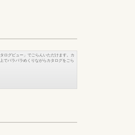
タログビュー」でごらんいただけます。カ
b上でパラパラめくりながらカタログをごら