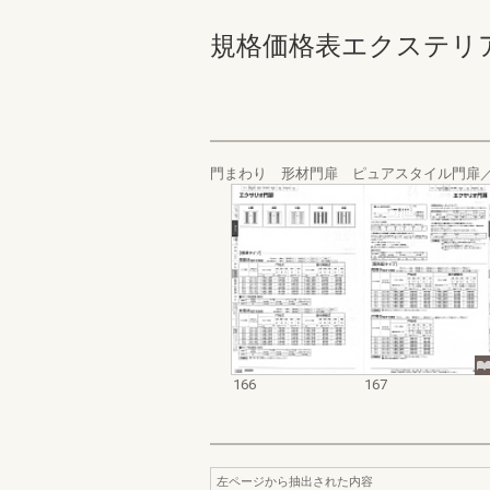
規格価格表エクステリア編_20
門まわり 形材門扉 ピュアスタイル門扉
166
167
左ページから抽出された内容