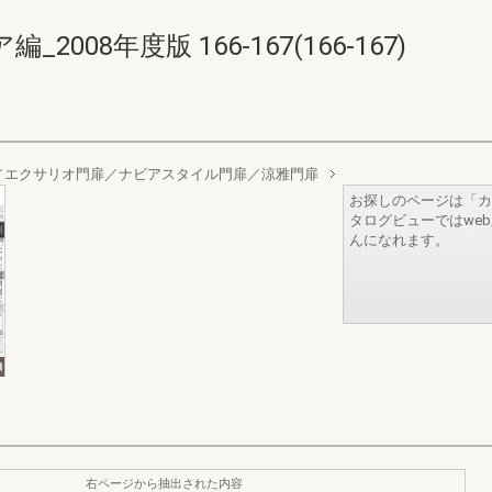
08年度版 166-167(166-167)
／エクサリオ門扉／ナビアスタイル門扉／涼雅門扉
お探しのページは「カ
タログビューではwe
んになれます。
右ページから抽出された内容