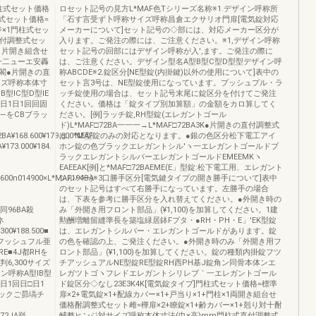
柱式セット価格
ロセット記号の見方L*MAF色Tシリーズ名称※1.デザイン呼称所
整式セット価格=
「石す言受ず卜呼称サイズ呼称昌倉エクサリオ門扉[電気錠対応
ジ×1門柱式セッ
メーカーについて]セット記号の◇部には、対応メーカー区分が
1直付調整式セッ
入ります。ご発注の際には、ご注意ください。※1,デザイン呼称
×1片開き組含せ
セット記号の回部にはデザイン呼称が入',ます。ご発注の際に
一二ューエ安轟
は、ご注意ください。デザイン型名A型B型C型D型型デザイン呼
閣●片開きの直
称ABCDE※2.錠区分[NE型錠(内掛鍵)以外の使用について]表中の
イズ呼称本体寸
セット言3号は、NE型錠使用になっています。プッシュプル・ラ
型lC型D型IE
ッチ錠使用の場合は、セット記号末尾に錠区分を付けてご発注
固日1日1回回固
ください。価格は「錠タイプ別加算額」の金額をカロ算してく
記―をCBブラッ
ださい。[例]ラッチ錠,RH型錠(エレガントゴール
ド)L*MAF□72BA一一一→L*MAF□72BA3K●片開きの直付調整式
2BA¥168.600¥179.600*MAF
は、NE型錠のみの対応となります。●銀の色区分松下電工アイ
173.000¥184.
ホン錠の色ブラックエレガントシル′ヽ一エレガントゴールドブ
ラックエレガントシルバーエレガントゴールドEMEEMKヽ
EAEEAK[例]と*MAF□72BAEME(E」型錠:松下電工用、エレガント
0,600n014900×L*MAF194BA
シルバー)※3口勝手区分[電気鍵タイプの開き勝手について]表中
のセット記号はすべて右勝手になっています。左勝手の場合
は、下表を参考に勝手区分を入れ替えてください。●外開き時の
AF同96BA殺
み「外開き用フロント部品」(¥1,100)を加算してください。1建
Lネ
勲酬増離留縫準長を築塩緑居鉢Fプタ・●RH・PH・E」'EK型錠
300¥188.500■
は、エレガントシルバー・エレガントゴールドがあります。錠
フッシュフル亜
の色を確認の上、ご発注ください。●外開き時のみ「外開き用フ
E■4J都RHを
ロント部品」(¥1,100)を加算してください。錠の種類内掛錠フツ
+判6,300サイズ
チアッシュアルNE型錠RE型錠RH西PH基J錠角ン同骨本体ンエ
ン呼称A型IB型
レガツトゴヽフレドエレガントシリレブ｀一エレガントゴール
1日1回日□日1
ド錠区分◇なし23E3K4K[電気錠タイプ]門柱式セット価格=標準
ラックご昴塙チ
扉×2+電気錠×1+配線カバー×1+戸当り×1+門柱×1両開き組台せ
価格酎調整式セット雌=樺扉×2+瞭錠×1+齢カバー×1+剋り対十酎
L72JA挙
輔整ヒンジ対サイズ呼称本体寸法(巾×高)mm門柱式直付調整式