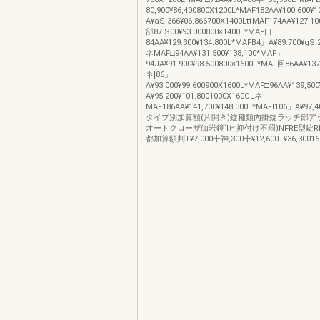
80,900¥86,400800X1200L*MAF182AA¥100,600¥
A¥aS.366¥06.866700X1400LttMAF174AA¥127.10
部87.S00¥93.000800×1400L*MAF口
84AA¥129.300¥134.800L*MAFB4』A¥89.700¥gS.
ネMAF□94AA¥131.500¥138,100*MAF」
94JA¥91.900¥98.500800×1600L*MAF回86AA¥137.
ネ]86」
A¥93.000¥99.600900X1600L*MAF□96AA¥139,50
A¥95.200¥101.8001000X160CLネ
MAF186AA¥141,700¥148.300L*MAFI106」A¥97,4
タイプ別加算額(片開き)錠種類内掛錠ラッチ部ア
オートクローザ伽岩鏡`Iヒ抑付け不罰)NFRE型錠R
都加算額判+¥7,000十神,300十¥12,600+¥36,30016