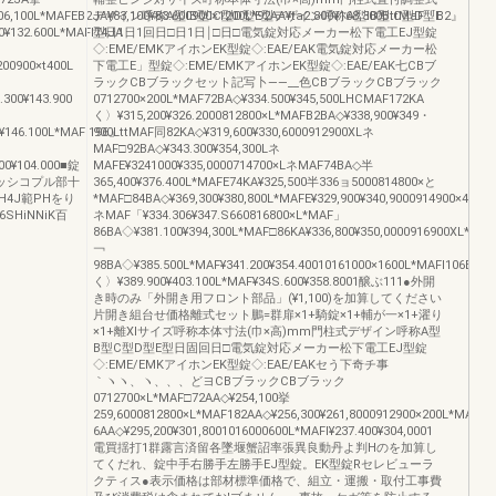
106,100L*MAFEB2JA¥83,100¥83.600900×1200L*92AA¥ta2.800¥168.300BttMaF「B2』
デザイン呼称A型IB型IC型D型E型デザイン呼称A型IB型IC型D型E
0¥132.600L*MAFI74JA
型日1日1回日□日1日￨□日□電気錠対応メーカー松下電工EJ型錠
◇:EME/EMKアイホンEK型錠◇:EAE/EAK電気錠対応メーカー松
200900×t400L
下電工E」型錠◇:EME/EMKアイホンEK型錠◇:EAE/EAK七CBブ
ラックCBブラックセット記写卜――__色CBブラックCBブラック
300¥143.900
0712700×200L*MAF72BA◇¥334.500¥345,500LHCMAF172KA
く〉¥315,200¥326.2000812800×L*MAFB2BA◇¥338,900¥349・
0¥146.100L*MAFI196」
900LttMAF同82KA◇¥319,600¥330,6000912900XLネ
MAF□92BA◇¥343.300¥354,300Lネ
00¥104.000■錠
MAFE¥3241000¥335,0000714700×LネMAF74BA◇半
ッシコプル部十
365,400¥376.400L*MAFE74KA¥325,500半336ョ5000814800×と
H4J範PHをり
*MAF□84BA◇¥369,300¥380,800L*MAFE¥329,900¥340,9000914900×400L
6SHiNNiK百
ネMAF「¥334.306¥347.S660816800×L*MAF」
86BA◇¥381.100¥394,300L*MAF□86KA¥336,800¥350,0000916900XL*
￢
98BA◇¥385.500L*MAF¥341.200¥354.40010161000×1600L*MAFI106BA
く〉¥389.900¥403.100L*MAF¥34S.600¥358.8001醸ぶ111●外開
き時のみ「外開き用フロント部品」(¥1,100)を加算してください
片開き組台せ価格離式セット鵬=群扉×1+騎錠×1+輔が一×1+濯り
×1+離Xlサイズ呼称本体寸法(巾×高)mm門柱式デザイン呼称A型
B型C型D型E型日固回日□電気錠対応メーカー松下電工EJ型錠
◇:EME/EMKアイホンEK型錠◇:EAE/EAKセう下奇チ事
｀ヽヽ、ヽ、、、どヨCBブラックCBブラック
0712700×L*MAF□72AA◇¥254,100挙
259,6000812800×L*MAF182AA◇¥256,300¥261,8000912900×200L*MAF¥2
6AA◇¥295,200¥301,8001016000600L*MAFI¥237.400¥304,0001
電買揺打1群露言済留各墜堰蟹詔率張異良動丹よ判Hのを加算し
てくだれ、錠中手右勝手左勝手EJ型錠。EK型錠Rセレビューラ
クティス●表示価格は部材標準価格で、組立・運搬・取付工事費