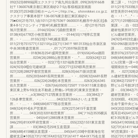
092(523)8890福岡エクステリア南九州出張所…099(269)9166本
業二課・。11(21
社〒1360076東京都江東区南砂2-7-5お客様相談室画面
011(219)753
0120(37)2534新日軽ホームページhtp://w_。shinnikkei.co.jpエ
材営美所0144(55
クステリア事業本部〒136-0076東京都江東区南砂2ヽ
在・・!・".....
75■Юll(219)751,1由1011(219)7536〒0600031札幌市中央区北]条
2(771)1259困02
東4-8-1(フロンティア館4F)札幌営業所…………・・…0]1(219)7525
業課..・...白・02
旭川営業所……………0166(55)66フ]函館営業所・………`…・
建材包業所017(77
0138(45)6778苫小牧営業所…………・・0144(55)179]帯広営業
ビル建材営業所。・
所…・・…………0155(23)]174札幌直需課……………
24(923)4923北
011(219)7515771)13211叫p22(71)1341〒9813133仙台市泉区泉
950-0965新潟
中央383青森営業所……………・,01フ(7″)3597秋田営業
課...........0
所……………・・018(863)2541盛岡営業所…………019(656)45∞酒田
業所076(237)0
営業所………………0234(26)2880山形営業所・……"………020(624)]122
048(684)868
仙台営業所・……………・・022(77])1321福島営業所……………
ピル)宮業一課ー048(
024(923)08]]住宅建材課………………022(771)]329群馬営業所…………
場開発担当ー048(
027(328)2882宇都宮営業所……………028(635)6671新潟営業
所。・.027(328
所………………025(203)6681長岡営業所………・・…0258(32)6681長野
ル建材営業所026(2
営業所・……………026(224)268]松本営業所………………0263(26)6345
03(3842)725
佐久営業所・……………`・0267(66)0505)7250〒110-lX115東京都合
野ピル日号館2F)営
東区東上野6-93(住友不動産上野働レ3号館2F)東東京営業所・
課・...03(3842)7
……・・・・…,o3(3842)7127西東京営業所・……………03(3842)ア
建材営業所0・・04
126多摩営業所。・…・・…………042(527)2666さいたま営業
2)3200因。43(2
所…・・……・・048(684)8777熊谷営業所………・・………
生命千葉中央ピル4F
048(524)914]水戸営業所…………………029(227)3415千葉営業
043(202)320
所………・………043(202)3201柏営業所`………………04(フ162)3535横浜
庖耳目45(641)21
営業所………………・045(641)2883厚木営業所………………・・
町3-35(有楽ビル7
046(295)81XXl甲府営業所・…・・…………055(232)1551東京直需
045(641)905
課………………・・03(3842)7]25埼玉直需課…………`・……
52(731)61411
048(688)4158横浜直需課・………………045(641)338]中部東海住宅
9F)営業課0・0・・
建材支店■1052(731)19打IFAXD52(731)6141〒464-lX175名古屋
052(731)138