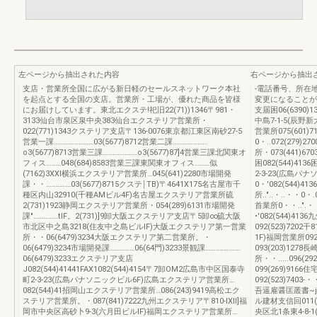
左ページから抽出された内容
右ページから抽出
支店・営業所全国に広がる新日軽のセールスネットワーク本社
-電話番号、所在
を起点とする全国の支店。営業所・工場が、優れた商品を皆様
変更になることが
にお届けしています。東北エクステ!祀旧22(71))1346〒981・
支届困06(6390)
3133仙台市泉区泉中央383仙台エクステリア営業所・
中島7-1-5(辰野新
022(771)1343クステリア支店〒136-0076東京都江東区南砂27-5
営業所075(601)
営業一課……………………03(5677)8712営業二課…………………
0・..072(279)2
o3(5677)8713営業三課…………………o3(5677)87]4営業三課北関東オ
所・073(441)6
フィス………048(684)8583営業三課東関東オフィス………似
困082(544)413
(7162)3XXl横浜エクステリア営業所…045(641)2280市場開発
2-3-23(広島パ
課・・……………03(5677)8715クステ￨TB)〒4641X175名古屋市千
0・'082(544)4
種区内山32910(千種AMビル4F)名古屋エクステリア営業所硫
所.."..・..・・0・
2(731)1923静岡エクステリア営業所・054(289)6131市場開発
首業所0・・..".・・
課"……………tlF。2(731)]9卸大阪エクステリア支店〒5卸∞硫大阪
•'082(544)41
市北区中之島3218(住友中之島ビルlF)大阪エクステリア第一営業
092(523)720
所・・06(6479)3234大阪エクステリア第二営業所。・
1F)福岡営業所09
06(6479)3234市場開発課……………06(64門)3233景観課…………………
093(203)1278
06(6479)3233エクステリア支店
所・・.....096
J082(544)41441FAX1082(544)4154〒7卸OM2広島市中区国泰寺
099(269)916
町2-3-23(広島パナソニックビル6F)広島エクステリア営業所…
092(523)74
082(544)41招岡山エクステリア営業所…086(243)9419高松エク
吾逼雇醤匡叢書~
ステリア営業所。・087(841)7222九州エクステリア〒810-lXll]福
ル建材支信回011(21
岡市中央区高砂卜9-3(六月田ビルlF)福岡エクステリア営業所…
央区北1条東4-8-1