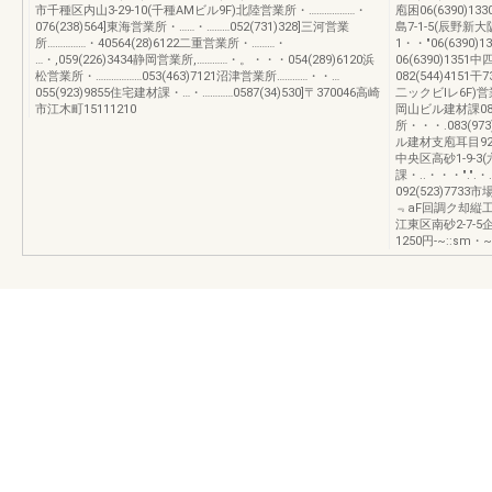
市千種区内山3-29-10(千種AMビル9F)北陸営業所・………………・
庖困06(6390)13
076(238)564]東海営業所・……・………052(731)328]三河営業
島7-1-5(辰野新大
所……………・40564(28)6122二重営業所・………・
1・・"06(6390
…・,059(226)3434静岡営業所,…………・。・・・054(289)6120浜
06(6390)135
松営業所・………………053(463)7121沼津営業所…………・・…
082(544)415
055(923)9855住宅建材課・…・…………0587(34)530]〒370046高崎
二ックビlレ6F)営業
市江木町15111210
岡山ビル建材課082
所・・・.083(97
ル建材支庖耳目92(52
中央区高砂1-9-3
課・..・・・".".・
092(523)773
﹃aF回調ク却縦
江東区南砂2-7-
1250円-~::sm・~