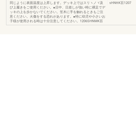
同じように表面温度は上昇します。デッキ上ではスリヽノヾ及
sHNttK百1207
び上履きをご使用ください。●日中、日差しが強い時に裸足でデ
ッキの上を歩かないでください。笠木に手を触れるときもご注
意ください。火傷をする恐れがあります。●特に幼児や小さいお
子様が使用される時は十分注意してください。1206SHNMK百