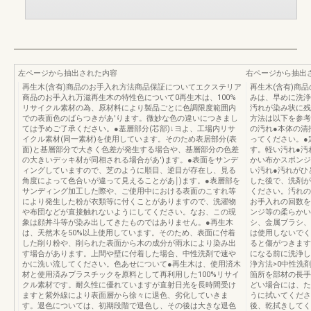
左ページから抽出された内容
右ページから抽出
再生木(含有)商品のお手入れ方法商品保証についてエクステリア
再生木(含有)商
商品のお手入れ万滋再生木の特性色について0再生木は、100%
みは、早めに洗浄
リサイクル素材の為、原材料により製品ごとに色調限度範囲内
汚れが染み状に残
での表面色のばらつきがあ'ります。微妙な色の違いにつきまし
方法は以下を参考
ては予めご了承ください。●基層部分(芯部)↓ヨよ、工場内リサ
の汚れ●本体の清
イクル素材(同一素材)を使用しています。そのため表居部分(表
ってください。●
面)と基層部分で大きく色差が発生する場合や、基層部分の色差
す。軽い汚れ●汚
の大きいデッキ材が同相される場合があ')ます。●表面をサンデ
かい布かスポンジ
ィングしていますので、芝のように順目、逆目が存在し、見る
い汚れ●汚れがひ
角度によって色合いが違って見えることがあ￨)ます。●表層部を
した後で、洗剤が
サンディング加工した際や、ご使用中における表面のこすれ等
ください。汚れの
により発生した粉が衣類等に付くことがありますので、洗濯物
お手入れの回数を
や布団などが直接触れないようにしてください。なお、この現
ンジ等の柔らかい
象は顔丼斗等が染み出してきたものではありません。●再生木
シ、金属ブラシ、
は、天然木を50%以上使用しています。そのため、表面に付着
は使用しないでく
した削り粉や、削られた表面から木の成分が雨水により染み出
ると傷がつきます
す場合があります。上間や壁に付着した場合、中性洗剤で速や
になる前に洗浄し
かに洗い流してください。色あせについて●再生木は、使用済木
浄方法>0中性洗
材と使用済みプラスチックを原料として再利用した100%リサイ
箇所を部材の長手
クル素材です。耐久性に優れていますが直射日光を長時間受け
どい場合には、た
ますと紫外線により表面層から徐々に退色、劣化していきま
うに拭いてくださ
す。退色については、初期段階で退色し、その後は大きな退色
後、乾拭きしてく