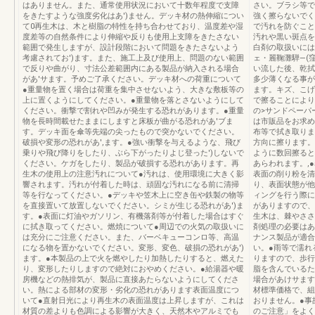
はありません。また、通常使用状況において十数年程度で支障
さい。ブラシ等で
をきたすような強度劣化はあ')ません。デッキ材の熱伸縮につい
強く擦らないでく
て0再生木は、木と樹脂の特性を持ち合わせており、温度差や湿
で汚れを防ぐこと
度差等の自然条件により伸縮や反りも使用上支障をきたさない
汚れや黒い斑点を
範囲で発生しますが、設計段階において問題をきたさないよう
白剤の取扱いには
考慮されてお')ます。また、施工上及び使用上、問題のない範囲
ェ・麗鞠灘騨―(
で反りや曲がり、寸法公差範囲内にある製品が納入される場合
い流した後、乾拭
があ'サます。予めご了承ください。デッキ材への荷重について
多少薄くなる事が
●重量物を置く場合は荷重を集中させないよう、大きな敷板等の
ます。キズ、こげ
上に置くようにしてください。●重量物を落とさないようにして
で擦ることにより
ください。衝撃で割れや凹みが発生する恐れがあります。●重量
の>サンドペーパー
物を長時間載せたままにしますと床板が曲がる恐れがあ'ブま
は市販品をお求め
す。デッキ面を傘等先端の尖ったもので突かないでください。
布等で拭き取りま
破損や変形の恐れがあ',ます。●強い衝撃を与えるような、飛び
方向に擦ります。
乗りや飛び降りをしたり、ぶら下がったりよじ登った')しないで
ように数回擦ると
ください。ケガをしたり、製品が破損する恐れがあります。再
あらわれます。,
生木の使用上の注意汚れについて●汚れは、使用環境に大きく影
表面の削り粉を清
響されます。汚れが付着した時は、頑固な汚れになる前に清掃
り、表面状態が他
等を行なってください。●デッキや笠木上に空き缶や鉄製の物等
ィングを行う際に
を直接置いて放置しないでください。シミが生じる恐れがあ')ま
がありますので、
す。●表面に灯油やガソリン、有機落剤等が付着した場合はすぐ
生木は、棘やささ
に拭き取ってください。燃焼について●周辺での火気の取扱いに
剤処理の必要はあ
は充分にご注意ください。また、バーベキューコンロ等、高温
ナンス製品が適合
になる物を置かないでください。変形、変色、破損の恐れがあ')
い。●雨等で濡れ
ます。●本製品の上で火を燃やしたり加熱したりすると、燃えた
りますので、歩行
り、変形したりしますので絶対におやめください。●給湯器や暖
脂を含んでいるた
房機などの熱排気が、製品に直接あたらないようにしてくださ
場合があけサます
い。熱による部材の変形・劣化の恐れがあります表面温度につ
材標準価格で、組
いて●直射日光により再生木の表面温度は上昇しますが、これは
おりません。●事
材質の差よりも色調による影響が大きく、天然木やアルミでも
のご注意」をよく