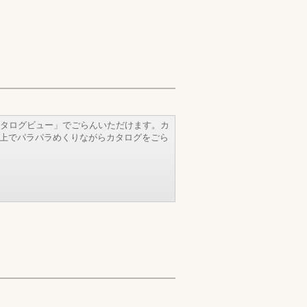
タログビュー」でごらんいただけます。カ
b上でパラパラめくりながらカタログをごら