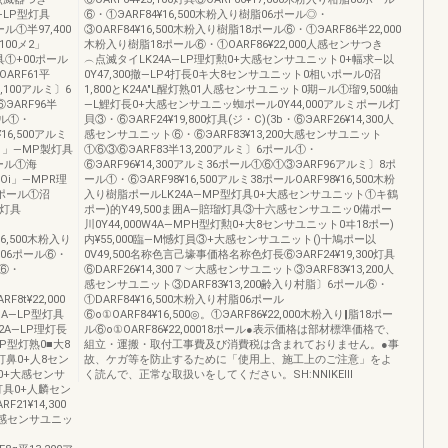
―LP型灯具
⑥・①ЭARF84¥16,500木粉入り樹脂06ポール◎・
ル①半97,400
③OARF84¥16,500木粉入り樹脂18ポール⑥・①ЭARF86半22,000
100メ2」
木粉入り樹脂18ポール⑥・①OARF86¥22,000人感センサつき
灯具①+00ポール
︵点滅タイLK24A―LP理灯勲0+大感センサユニット0+幅求―以
ARF61平
0Y47,300撤―LP4打長0キ大8センサユニット0相いポール0沼
3,100アルミ〕6
1,800とK24A"L醒灯熟01人感センサユニット0期―ル①瑠9,500紬
⑥ЭARF96半
―L鯉灯長0+大感センサユニッ蜘ポール0Y44,000アルミポール灯
ール①・
貝③・⑥ЭARF24¥19,800灯具(ジ・C)(3b・⑥ЭARF26¥14,300人
16,500アルミ
感センサユニット⑥・⑥ЭARF83¥13,200大感センサユニット
21」―MP製灯具
①⑥③⑥ЭARF83半13,200アルミ〕6ポール①・
ポール①海
⑥ЭARF96¥14,300アルミ36ポール①⑥①③ЭARF96アルミ〕8ポ
JOi」―MPR理
ール①・⑥ЭARF98¥16,500アルミ38ポールOARF98¥16,500木粉
8ポール①沼
入り樹脂ポールLK24A―MP型灯具0+大感センサユニット①キ鶴
0灯具
ポー)的Y49,500ま囲A―賠瑠灯具③十六感センサユニッ0備ポー
川0Y44,000W4A―MPH型灯勲0+大8センサユニット0ヰ18ポー)
16,500木粉入り
内¥55,000臨―M憾灯員③+大感センサユニット()十鳩ポー以
脂06ポール⑥・
0V49,500名称色言己壕事価格名称色灯長⑥ЭARF24¥19,300灯具
ル⑥・
⑥DARF26¥14,300７︶大感センサユニット③ЭARF83¥13,200人
感センサユニット③DARF83¥13,200齢入り村脂〕6ポール⑥・
8t¥22,000
①DARF84¥16,500木粉入り村脂06ポール
A―LP型灯具
⑥o①OARF84¥16,500◎。①ЭARF86¥22,000木粉入り‖脂18ポー
2A―LP理灯長
ル⑥o①OARF86¥22,00018ポール●表示価格は部材標準価格で、
LP型灯熟0■大8
組立・運搬・取付工事費及び消費税は含まれておりません。●事
打鼻0+人8セン
故、ケガ等を防止するために「使用上、施工上のご注意」をよ
具0+大感センサ
く読んで、正常な取扱いをしてください。SH:NNIKElll
型打具0+人麟セン
21¥14,300
g人感センサユニッ