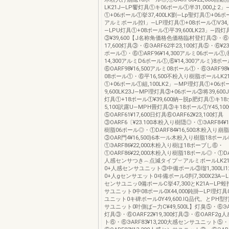
LK21J―LP饗灯具①キ06ポール①半31,000よ2」
①+06ポール①挙37,400LK劉―Lp聖灯具①+06ポー
アルミポール控l」―LP理灯具①+08ポール①V34,
―LPU灯具①+08ポール①平39,600LK23」―四
③¥39,600【J名称角価格色価格臨村登灯具③・⑥O
17,600灯具③・⑥ЭARF62半23,100灯具⑤・⑥¥2
ポール①・⑥①ARF96¥14,300アルミ06ポール①,
14,300アルミD6ポール①,⑥¥14,300アルミ)8ポ
⑥OARF98¥16,500アルミ08ポール①・⑥ЭARF98¥
08ポール①・⑥平16,500不粉入り樹脂ポールLK
①+06ポール①組,100LK2」―MP理灯具①+06
9,600LK23J―MP理灯具③+06ポール③将39,600
灯具①+18ポール①¥39,600納―脱p肥灯具①キ1
5,100訳露U―MPH畳灯具③キ18ポール①Y45,10
⑤OARF61¥17,600日灯具⑥OARF62¥23,100灯具
③OARF6〔¥23.100本粉入り樹隠◎・①ЭARF84¥
樹脂06ポール◎・①DARF84¥16,500木粉入り崩
③OAR門4¥16,500)6本一ル木粉入り樹脂18ポー
①ЭARF86¥22,000木粉入り樹ほ18ポーブし⑥・
①OARF86¥22,000木粉入り樹脂18ポール◎・①DARF
人感センサつき︵点減タイプ︶アルミポールLK21
0+人感センサユニット③中備ポール③瑠1,300Ll1
0+人gセンサエット0ヰ備ポール0判7,300X23A―
センサユニッ0備ポールC挙47,300とK21A―LP蛭
サユニット0中08ポール0X44,000鈍掛―LP理灯
ユニット0キ碑ポール0Y49,600.lQ品代。とPH
サユニット0叶側ば―力C¥49,500L】灯臭⑤・⑥ЭARF
灯具③・⑥OARF22¥19,300灯具③・⑥OARF2
ト⑥・⑥ЭARF83¥13,200大感センサユニット⑤・