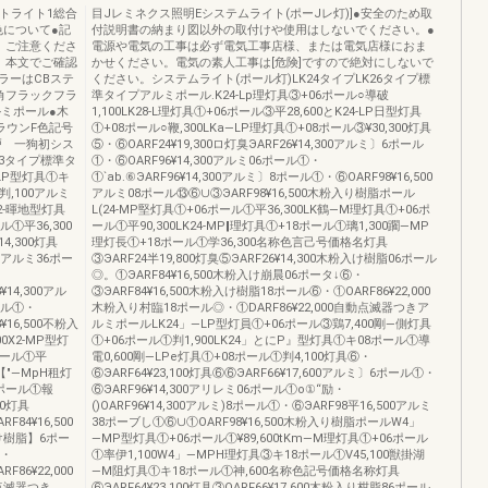
トライト1総合
目Jレミネクス照明Eシステムライト(ポーJレ灯)]●安全のため取
色について●記
付説明書の納まり図以外の取付けや使用はしないでください。●
、ご注意くださ
電源や電気の工事は必ず電気工事店様、または電気店様におま
、本文でご確認
かせください。電気の素人工事は[危険]ですので絶対にしないで
ラーはCBステ
ください。システムライト(ポール灯)LK24タイプLK26タイプ標
角フラックフラ
準タイプアルミポール.K24-Lp理灯具③+06ポール○導破
ルミポール●木
1,100LK28-L理灯具①+06ポール③平28,600とK24-LP日型灯具
ラウンF色記号
①+08ポール○鞭,300LKa―LP理灯具①+08ポール③¥30,300灯具
戸 一狗初シス
⑤・⑥OARF24¥19,300ロ灯臭ЭARF26¥14,300アルミ〕6ポール
23タイプ標準タ
①・⑥OARF96¥14,300アルミ06ポール①・
-LP型灯具①キ
①`ab.⑥ЭARF96¥14,300アルミ〕8ポール①・⑥OARF98¥16,500
判,100アルミ
アルミ08ポール⑬⑥∪③ЭARF98¥16,500木粉入り樹脂ポール
22-暉地型灯具
L(24-MP堅灯具①+06ポール①平36,300LK鶴―M理灯具①+06ポ
ル①平36,300
ール①平90,300LK24-MP‖理灯具①+18ポール①璃1,300躙―MP
4,300灯具
理灯長①+18ポール①学36,300名称色言己号価格名灯具
00アルミ36ポー
③ЭARF24半19,800灯臭⑤ЭARF26¥14,300木粉入け樹脂06ポール
◎。①ЭARF84¥16,500木粉入け崩晨06ポータ↓⑥・
14,300アル
③ЭARF84¥16,500木粉入け樹脂18ポール⑥・①OARF86¥22,000
ール①・
木粉入り村臨18ポール◎・①DARF86¥22,000自動点滅器つきア
¥16,500不粉入
ルミポールLK24」―LP型灯員①+06ポール③鶏7,400剛―側灯具
0X2-MP型灯
①+06ポール①判1,900LK24」とにP』型灯具①キ08ポール①導
6ポール①平
電0,600剛―LPe灯具①+08ポール①判4,100灯具⑥・
0【″―MpH租灯
⑥ЭARF64¥23,100灯具⑥⑥ЭARF66¥17,600アルミ〕6ポール①・
18ポール①報
⑥ЭARF96¥14,300アリレミ06ポール①o①“励・
00灯具
()OARF96¥14,300アルミ)8ポール①・⑥ЭARF98平16,500アルミ
84¥16,500
38ポーブし①⑥∪①OARF98¥16,500木粉入り樹脂ポールW4」
入け樹脂】6ポー
―MP型灯具①+06ポール①¥89,600tKm―M理灯具①+06ポール
⑥・
①率伊1,100W4」―MPH理灯具③キ18ポール①V45,100獣掛湖
86¥22,000
―M阻灯具①キ18ポール①神,600名称色記号価格名称灯具
動点滅器つき
⑥ЭARF64¥23,100灯具③OARF66¥17,600木粉入り柑脂86ポール