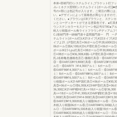
本体=部材円灯iシステムライト,ブラケット灯フッ
Jレミネクス照明Eシステムライト(ポーJレ灯)]■
号の○部には色記号が入ります。ご発注の際には
い。●デザインによって規格色が異なりますので
ください。●ブラウンはCBブラウンと、ステンカ
ンとコーディネートができる塗装色です。●灯具
ウンステンカラーモスクリーン色記号ST8G●ア
粉入り樹脂ポール角ライトフラウンPディアムフ
CJ形材門序一鋳物門扉十盃間脂門扉一 門 一
テムライト(ポール灯)LK21タイプLK22タイプLK
イプよ21…LP型灯具①+06ポール①平28,600X22
06ポール①鶏4,100LK23-LP理灯具①+06ポール①
ポールtK2卜Lpu灯具①+08ポール①半30,800LK
①+08ポール①¥36,300LK鶴―LP理灯具③+08ポー
氏J名称亀色価格色言己‐価格灯具③・⑥OARF21¥1
③・⑥OARF22¥19,800灯具⑥・⑥ЭARF23¥19,8
ル①・⑥DARF9〔¥14,300アルミ〕6ポール①・
⑥OARF96¥14,300アルミ〕6ポール①・⑥ЭARF98¥
ミ〕8ポール①・⑥DARF98¥16,500アルミ〕8ポ
⑥OARF98¥16,500アルミ〕8ポール①・⑥ЭARF98
り樹脂ポールX21-MP国灯具①+06ポール①¥30,30
具③+06ポール①増6,300LK23-MP型灯具③+0
36,300口K21-MP帽H灯具○+18ポール①挙36,30
具○+18ポール①平41,300LK23-MP‖聖灯具③+
1,300灯具③OARF21¥14‐300灯具③OARF22¥19,3
⑥ЭARF23¥19,300木粉入り補脂06ポール⑥・①OARF
木粉入り樹脂06ポール⑥,①OARF84¥16,500紛
ル◎・①DARF84¥16,500木紛入り樹脂18ポール
①OARF86¥22,000木紛入り樹脂18ポール◎・①OARF
木粉入け崩隠18ポール◎,①ЭARF86¥22,000自