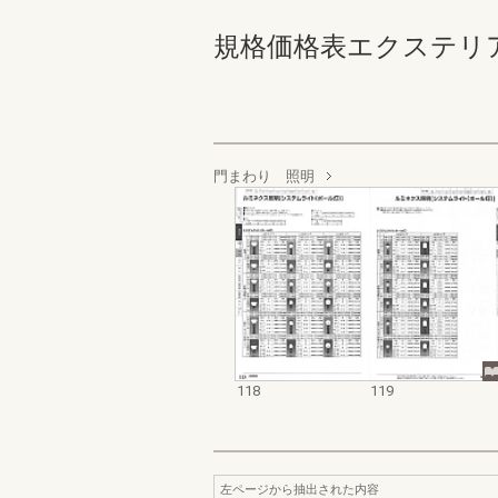
規格価格表エクステリア編_20
門まわり 照明
118
119
左ページから抽出された内容