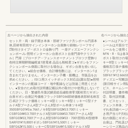
左ページから抽出された内容
右ページから抽出
セット片・両・録子開き本体・部材ファツク方シポール円原本
●シールはアルフ
体,罰材有田焼サインインターホン台座飾り錆物レリーフサイ
シールは片面分で
ン͡前付けタイプ︶ポストロ金飾り門 一扉ディズエーファンクシ
シールをご使用くだ
ョンポーJレ照明インターホン台座ポスト台座門扉中クリステ
M'N・R・Sは各
ル］門扉［ブローチア︺フェンスオーナメントブロツク壁飾り
ポスト取付けの場
色特注輝期騨期編梶途1慈電者.品品も鞍軽君ゴ●ギボシをファン
キーB型ミッキー
クションポール側面に取付ける場合は、ギボシ台座を拾い出し
価格言己張チ価格
てください。●組合せ価格、合計梱包数には、インターホン1ま
プラックブラック
含まれておりません。インターホン子機・親機は、市販品をお
SBF611¥12.666S
求めください。」lSlコ用スイッチボックス対応品(露出型)●照明
ディズエー写断語
インターホンの配線コード・地中配線などは別途ご用意くださ
(新日軽サイン用
い。●安全のため取付説明書記載以外の取付けや使用はしないで
ビス、ネームシー
ください。日・繁健邑吊藻試鱗居総岳繍歌僚零3翼裕苦だギボシ
付説明書、書作権
台座ギボシ台座記号価格フラックSBFG66部材価格表部材名称言
②、取付説明書、
己卓計フラック価格ミッキーA型ミッキーB型ミッキーC型ドナ
書、ビスセット、
ルドA型ブーさんA型ブーさんB型ポール本体ツキA型
フェンス本体、フ
350SBFG01¥Sa.7661ノキB型SBFG02¥S3.7001ミッキー
ぞれ各詳細ベージ
CSBFG04¥S3.7001ナルドA型SBFG06¥53.7001アーさんA型
き用戸当りP月柱
SBFG03¥53,7001アーさんB型SBFG05¥53・7001照明LKl型標準
柱の側面にギボシ
SARF01¥19,8001ギボシSBFG61¥15,5001ミッキー
台座は、門柱及び
SBFG62¥15,500ミッキーC型SBFG64¥15,500ドナルドA型
ーシリーズ商品の