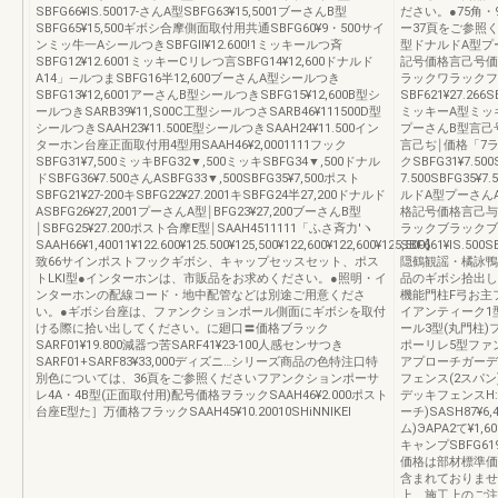
SBFG66¥lS.50017-さんA型SBFG63¥15,5001ブーさんB型
ださい。●75角
SBFG65¥15,500ギボシ合摩側面取付用共通SBFG60¥9・500サイ
ー37頁をご参照
ンミッ牛一AシールつきSBFGll¥12.600!1ミッキールつ斉
型ドナルドA型プ
SBFG12¥12.6001ミッキーCリレつ言SBFG14¥12,600ドナルド
記号価格言己号価
A14」―ルつまSBFG16半12,600ブーさんA型シールつき
ラックワラックフ
SBFG13¥12,6001アーさんB型シールつきSBFG15¥12,600B型シ
SBF621¥27.266S
ールつきSARB39¥11,S00C工型シールつさSARB46¥111500D型
ミッキーA型ミッ
シールつきSAAH23¥11.500E型シールつきSAAH24¥11.500イン
プーさんB型言己
ターホン台座正面取付用4型用SAAH46¥2,0001111フック
言己ぢ￨価格「7
SBFG31¥7,500ミッキBFG32▼,500ミッキSBFG34▼,500ドナル
クSBFG31¥7.500S
ドSBFG36¥7.500さんASBFG33▼,500SBFG35¥7,500ポスト
7.500SBFG3
SBFG21¥27‐200キSBFG22¥27.2001キSBFG24半27,200ドナルド
ルドA型プーさん
ASBFG26¥27,2001プーさんA型￨BFG23¥27,200ブーさんB型
格記号価格言己与
￨SBFG25¥27.200ポスト合摩E型￨SAAH4511111「ふさ斉力′ヽ
ラックブラックブ
SAAH66¥1,40011¥122.600¥125.500¥125,500¥122,600¥122,600¥125,500】
SBF661¥lS.500S
致66サインポストフックギボシ、キャップセッスセット、ポス
隠鶴観謡・橘詠鴨
トLKl型●インターホンは、市販品をお求めください。●照明・イ
品のギボシ拾出し
ンターホンの配線コード・地中配管などは別途ご用意くださ
機能門柱F弓お主
い。●ギボシ台座は、ファンクションポール側面にギボシを取付
イアンティーク1
ける際に拾い出してください。に廻口〓価格ブラック
ール3型(丸門柱
SARF01¥19.800減器つ苦SARF41¥23‐100人感センサつき
ポーリレ5型ファ
SARF01+SARF83¥33,000ディズニ…シリーズ商品の色特注口特
アプローチガーデン
別色については、36頁をご参照くださいフアンクションポーサ
フェンス(2スパン
レ4A・4B型(正面取付用)配号価格ヲラックSAAH46¥2.000ポスト
デッキフェンスH:
台座E型た］万価格フラックSAAH45¥10.20010SHiNNIKEl
ーチ)SASH87¥
ム)ЭAPA2て¥1,
キャンプSBFG61
価格は部材標準価
含まれておりませ
上、施工上のご注