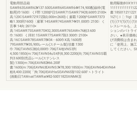
電動用部品箱
動用駆動BOX1t11
SAWR63SAWR63¥137.500SAWR64SAWR64¥174,900配線枠(電
1111111111111
動用)巾1600〉くF野:1200炉日SAWR71SAWR71¥28,600巾2100×
書:18501121122
高:120CSAWR72'R72鶏0,000m2600)く雇覇:1200炉SAWR7373
1lZ1￨:l〔::1lg
略1.300同1600)〈雇軍:14SAWR74SAWR74¥31.000巾:2100〉く
(1)￨(11(1)(1)￨
言事:14向:26110×
レスレールも、上
高:14SAWR75SAWR7S¥32,300SAWR76SAWn76粕3.600
ションのパトライ
巾:1600》く拝封:1SAWR77SAWR7鶏3.300巾:2100×
さい。●表示価格
高:16CSAWR78SAWR78¥34・600巾X高:1600用
び消費税は含まれ
79SAWR79¥35,900レール(スチール製)項書:1300
に「使用上、施工
巾:706)TAVNS2粕0,000巾:706)TA地VNS3判
してください。SHiN
4,500:1850(m:706)TAVN54uS4判8,300:2200(向:706)TAVNSS覇
判3.600別売品レール(ステンレス
製):1300(m:706)EAVN82¥66.200f
書:1600(m:706)EAVN63EAVNS3¥78,300:1850(m:706)EAVN64EAVN64
粗8,400:2200(「拘:706)IEAVHaSEAVN65挙102.600′ヽトライト
(画動日TAWnatTAWRat¥82‐5001182SttNMK百