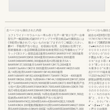
左ページから抽出された内容
右ページから抽出
ユフトワイド一ヤラルール一率ル存ド引戸一蒋”初ド引戸一台車
組合せA型B型C型
型引戸一帳講回転式鍵31Fグランプラザ受注軽品●付属部品には
11741176117
CB処理が施されていないものがあ'ブますのでご確認ください。
動タイプ]圃肥距
麟※1・手動用戸当り柱は、右収納が右用、左収納が左用です。
０●■αＮの００
部材価格表☆全品弱蛸選品部材名称使用区分記号価格セピアブ
０り００トの０リ
ラックCBステン扉部品箱2連用SAWR013AWR01Y47.3003連用
０”の０い０”の
SAWR023AWR32¥58.3004運用033AWn03¥69,3005運用
チ費あＮ革ン０●
SAWR348AWR04¥80,300連絡枠高H2用2挺奎月SAヽ
０Ｎ”ヨま０尋ｒ
8AWRll¥137,5003連月SAWR'BAWR12¥173,2004運月
０卜”革ン０００
SAWR13aAWn13¥218.3005運用SAWR14BAWR14¥2S9.600
Ｎ車浄００”Ｎ津
高:14用2造用SAWR158AWR15¥140,8003連用
左)1111111端末扉
AWR168AWR16¥182,6004連用WR173AWR17¥224・4005連用
1123214a242
BAWR18¥266.200高:16用8AWn19¥144,100朝8AWR20¥187,0004
妍裂あ騨甥夕好戦
運アSAWRBAWR21¥229,9005樹軍SAWR22¥272.800手動用戸当
片引き両引きり０
り柱※1高H2用SAWR318AW3¥29.700SAWR32BAWn32¥29.700
り００いの０００
高打4用右収納SAWR338AWR33¥30.800左収納月
０の０００の０い
SAWR348AWR34¥30,800高:16用右収納用3S8AWR33¥31,900左
０ヽｒＮの０ゆＮ
収納用eAWR36平31,900電動用戸当り柱2炉日
首”と，００ｒ”
SAWR8AWR41¥22,0004用SAWn42BAWR42犯3,1006用
Ｐ＞，００い”Ｎ
SAWR43¥24.200電動用駆動BOX2用SAWR548AWR54¥627.0004
●”ヽ多●●０”ヽ
用SAWR558AWnS5¥649.000冨:16用SAWR弱3AWR弱¥671,000
＞声００ゆ側本 体連