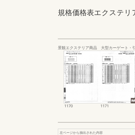
規格価格表エクステリア編_20
景観エクステリア商品 大型カーゲート・
1170
1171
左ページから抽出された内容