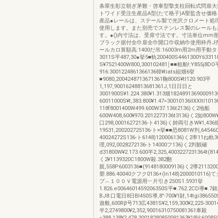
条翠生彰立朝ぎ茅難・啓車型摯支柱回転式問扉大
トワイド受注生産品A型(たて格子)A聖監含せ価
産品●レールは、ステール製で光沢クロメート処
使用します。また別売でステンレス製のレールも
す。●()内寸法は、受扉寸法です。寸法単位mm
ブラック据付全巾扉全巾開口巾収納巾使用枠丹J
ールカロ算額高:1400だ吊:16003m用2m用手動
3011S平487,30●挙5■軌200400S4461300Y63311
S¥7521400W800,300102481￨■■粗舶!:Y855j8DO
916:3001224861366136韓¥tiats組畑6挙
■9080,2004248713671361鞠800S¥tl120.903平
1,197,90016248813681361J,1日日日と
3001900S¥1.224.380¥1.313畑18248913690009
60011000S¥t,383.800¥1.47=30010136llXXltl101
118f8001400W499.600W37.136t2136)く2地船
600W408,600¥970.2012273136t3136)く2如800W¥
口298,00016272136‐ト4136)く帥両引きW¥1,43
19531,200202725136‐ト×挙■■恐8081W判,645460
40024272S136‐ト6148)120006136)く2率11ね軌3
理,092,0028272136-ト14000フ136)く2判観確
d31800W¥2.173.600半2,325,4003227231364t(814
く2¥1139320C1800W殺.382翻
親,558P6003136■(9148180009136)く2導211320
塑.886.40040クフク0136+(ln148)20000101
プ︵１００Ｖ電源用︶片引き250S1.5931挙
1.826.e0064601459206350S平■.762.2CD導■.7
BJ8:口電日8日BI450S導,8″‐700¥1財,14tgi3865
遊般,600Rβ号713広4381S¥2,159,300¥2,225‐30014
半2,2749800¥2,352,90016310750081361車殺
=388.138¥2,478,30018280850091363¥18比600