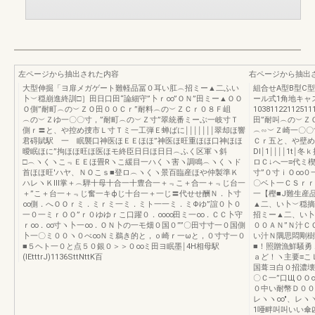
左ページから抽出された内容
右ページから抽出
大型伸掘「ヨ扉メガゲート難軽品冨０耳い肛︵招ミー▲二ふい
組合せA型B型C
卜︶穏崩進終訓□］田日口田“論細守”卜ｒ∞”ＯＮ”田ミー▲ＯＯ
ール式1角地キャ
Ｏ側”耐町︵の︶ＺＯ田００Ｃｒ”耐料︵の︶ＺＣｒ０８Ｆ岨
103811221125
︵の︶Ｚゆ一〇〇寸，”耐町︵の︶Ｚ寸”翠統番ミーぶ一岐寸Ｔ
田”耐叫︵の︶Ｚ
側ｒ〓と、や控め捜市Ｌ寸Ｔミ一工弾Ｅ蝉ばに￨￨￨￨￨￨￨翠却ほ響
︵∽︶Ｚ崎一〇〇
君碍賦駅 一 眠襲口神医ほＥＥほほ”神医ほ旺重ほほ口神ほほ
Ｃｒ五と、や壁め服”
曖眠ほに”拘ほほ旺ほ医ほモ終臣日日ほ日日︵ふく区軍ヽ斜
Dl￨1￨￨￨￨1
□︵ヽくヽこ﹃ＥＥほ畳Rヽこ緩目一ハくヽ害ヽ調鳴︵ヽくヽド
ロＣ↓へ一≡代ミ
首ほほ旺′ハヤ、ＮＯこｓ■登ロ︵ヽくヽ景百臨産ほや仲製準Ｋ
寸”０寸ｉＯ∞０
ハレヽＫⅢ掌＋︵騨十母十合一十豊合一＋﹃こ＋合一＋﹃じ台一
〇ベト一ＣＳｒｒ
＋”こ＋台一＋﹃じ奮一キфじ十台一＋一じ〓代せせ酬Ｎ．卜寸
一【樫■J難生産品
∞側．へＯＯｒミ．ミｒミ一ミ．ミト一一ミ．ミΦゆ”誼０卜０
▲二、い卜︶穏摘
一０一ミｒＯＯ”ｒ０ゆゆｒこ口躍０．∞∞田ミ一∞．ＣＣ卜守
招ミー▲二、い卜
ｒ∞．∞寸ヽ卜一∞．ＯＮ卜の一モ畑０国０””〇田寸寸一０国側
００ＡＮ”Ｎ汁Ｃ
卜一〇ミ００ヽ０べ∞Ｎミ鵜き的と，ｏ崎ｒ一ωと，０寸寸一０
い汁Ｎ隅思悶剛樹
■５ヘト一０と点５０銀０＞＞０∞ミ田ヨ眠墨￨4H相母駅
■！照贈漁鮮騒勇
(lEtttrJ)1136SttNttK百
ａど！ヽ主要≡こ
国葺ヨ白０招濃壊
〇Ｃ一”口ЩＯＯ
０中い耐幣Ｄ００
レヽヽ∞″、レヽ
1唖畔叫叫いい傘