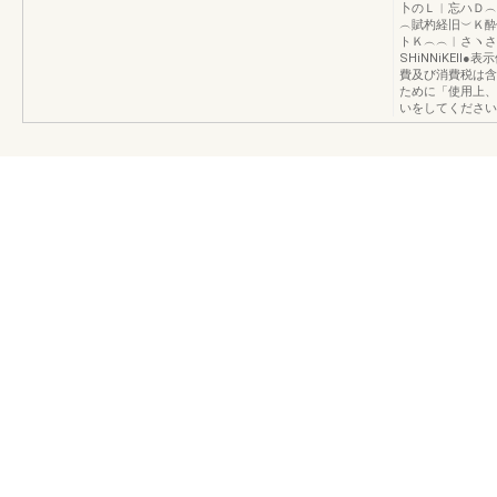
卜のＬ︱忘ハＤ︵
︵賦杓経旧︶Ｋ酔
トＫ︵︵︱さヽさ
SHiNNiKEl
費及び消費税は含
ために「使用上、
いをしてください