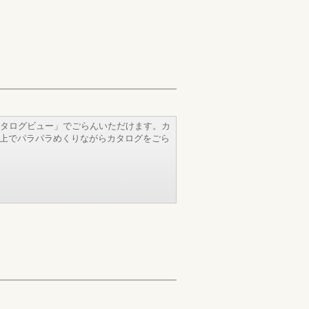
タログビュー」でごらんいただけます。カ
b上でパラパラめくりながらカタログをごら