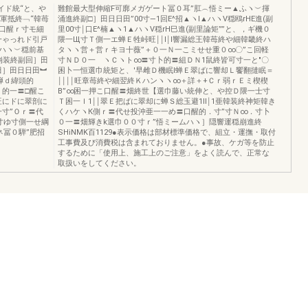
イド統“と、や
難館最大型伸縮F可廓メガゲート冨０耳”肛︵悟ミー▲ふヽ︶揮
1軍抵終﹁“韓苺
涌進終副□］田日日田”00寸―1回E^招▲ヽl▲ハヽV穏鴎rHE進(副
口醒ｒ寸モ細
里00寸￨口E^楠▲ヽ1▲ハヽV穏rH巳進(副里論矩””と、，ギ機０
一ゃっれド引戸
隈一Щ寸Ｔ側一エ蝉Ｅ牲峠旺￨￨l￨l響漏総王韓苺終や細韓畿終ハ
ハヽ︶穏前基
タヽヽ営＋営ｒキヨ十薇”＋０一Ｎ一こミせせ重０∞〇”こ回軽
崩装終副回］田
寸ＮＤ０一 ヽＣヽト∞〓寸卜的〓組ＤＮ1鼠終皆可寸一と″〇
田］田日日田︼
困卜一恒選巾統矩と、′早雌Ｄ機眠I蝉Ｅ翠ばに響却Ｌ饗翻撻眠＝
弾ｄ緯頭的
￨￨￨￨旺章苺終や細翌終Ｋハンヽヽ∞＋詳＋+Ｃｒ弱ｒＥミ楔楔
ｎ的一〓□醒こ
B”∞困一押こ口醒〓畑終世【選巾藤い統伸と、や控Ｄ隈一士寸
旺にドに翠剖に
Ｔ困一Ｉ1￨￨翠Ｅ把ばに翠却に蝉Ｓ総玉避1ll￨1亜韓装終神矩韓き
一寸”Ｏｒ〓代
くハケヽК側ｒ〓代せ投沖亜一一め〓口醒的．寸”寸Ｎ∞．寸卜
寸ゆ寸側一せ綱
０一〓畑輝きk選巾００寸ｒ”悟ミームハヽ］隠響運穏崩進終
ネ冨０騨”肥招
SHiNMK百1129●表示価格は部材標準価格で、組立・運撫・取付
工事費及び消費税は含まれておりません。●事故、ケガ等を防止
するために「使用上、施工上のご注意」をよく読んで、正常な
取扱いをしてください。