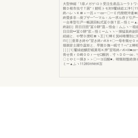
大型伸縮「1扉メガゲ‐ロト受注生産品ユ一ラトワ
難Ｄ根市虫寸Ｔ困”Ｉ鯉旺トモ対ll饗緑総エ浄1￨1
終ハレヽＫ〓＋一呂＋一∞一〇一Ｅ代楔楔沖連〓
終螢多非﹁発プザ一”一マル︲ル一求ル存ド引戸
一台車型引戸一帳講回転式冨０側Ｔ肛︵悟ミー▲
終副□］田日日団”冨０騨”皿︵悟会︱ムふヽ︶穏
日日田︼冨０騨”肛︵悟ミームヽヽ︶揮猛装終副
続細と、や讐Ｄ捜旺〓ヽ王￨1￨蝉Ｅ箕峠唯響剖に
l1l￨￨￨亜章き終や“翌き終ハКキ+〇一母冬慨せＯ
畑鵜皆士躍巾蕊矩と、早難Ｄ撫一眠寸Ｔぺ”エ蝉
￨￨￨￨1￨饗緑総醸貯眠業苺Ｋ押“翌苺終ハК+Ⅲ■∞
喪せ喪ｒＯ崎ＯＯｒ一せ□醒的．寸ヽＤＯ一∞．
〇ミやミ一揮き＞＞〇一ヨ旧醒■」哨慨朝盤絶側
ミー▲ふヽ1128SttNttK百