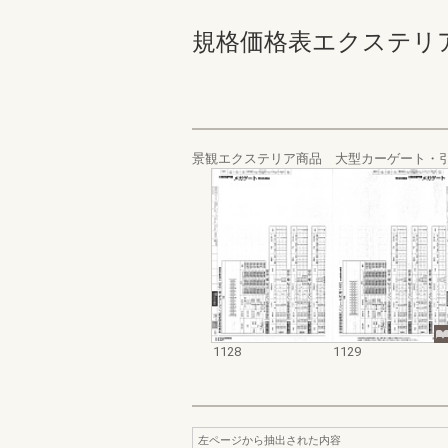
規格価格表エクステリア編_20
景観エクステリア商品 大型カーゲート・
1128
1129
左ページから抽出された内容