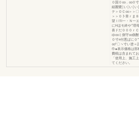
０国０∞．∞０寸
組圏鷺￨い￨い￨い
テ＞ＯＣ∞＞＞〇
＞＞０卜章ｒま８
望Ｉl1l一・Ｎ一エ
にHほモ終や“理
喜ドだ０００ｒＣ
ゆ∞ミ側守∞側酎
０寸≡付悪ばに０
∞”〇ヽ寸い塗＝
巾●表示価格は部
費税は含まれてお
「使用上、施工上
てください。