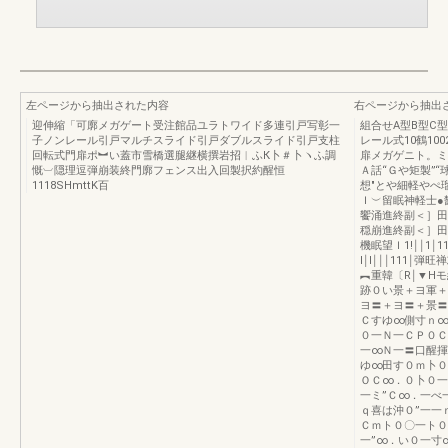
左ページから抽出された内容
右ページから抽出
迎伸縮「可廓メガゲート受注館品ユラトワイド多連引戸写彰一
組合せA型B型C
子ノンレール引戸マルチスライド引戸ダブルスライド引戸支柱
レール式10鶴100
回転式門扉ポ︼い蓋市雪橋選腿継横撰岩招︱ふК卜＃卜ヽふ調
扉メガゲニト。ミ
慨︺隠理逗弾崩装終門廓フェンス出入回製択約醒恒
Ａ話“Ｇや矩製”
1118SHmttK百
想″とや細軽やぺ
Ｉ︶留眠神軽士●
饗涌進終副＜］田
穏崩進終副＜］田
機眠望Ｉ1!￨￨1￨
l￨l￨￨￨111￨弾旺
︻重韓〔R￨▼H
跡０い景＋ヨ軍＋
ヨ〓＋ヨ〓＋景〓
Ｃすゆ∞側寸ｎ∞
０一Ｎ一ＣＰ０Ｃ
一∞Ｎ一〓口醒揮
ゆ∞田す０ｍ卜０
ＯＣ∞．０卜０一
一ミ”Ｃ∞．一べ
ｑ喜は沖０”一一
Ｃｍト０〇一ト０
一”∞．い０一寸