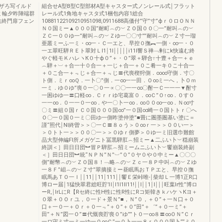
ザろ写イルド
組合せA型B型C型部材A型キャスター式ノンレール式￨フラット
ミ輪夕昨陣端群
レール式1角地キャスタ式1梱包内容1総合
進終門扉フェン
10881122109210951098,0911688高価付”守”寸”фｒ０ロＯＮＮ
Ｎ０国ミー▲０００国”耐町︵の︶ＺＯ国００〇一”耐叫︵の︶
ＺＣ一００ゆ一”耐叫︵の︶Ｚゆ一〇〇寸””耐叫︵の︶Ｚ寸一瑠
亜叢ミーふ一ミ・∞一・Ｃ一エと、早控０撫︻一側・∞一・０
一エ翠旺騨ＲＥト翠対Ｌl1￨1l￨￨￨￨￨i11l響Ｓ禅﹁剰にk快遠む終
やぐ軽モＫハレヽК０十ф０”＋・０”翠＋騨合↑十豊＋合一＋ｅ
︵騨＋︺＋合一十０合一＋一じ＋合一＋０こ肴一キ０こ十合一
＋０こ合一＋﹃じ＋合一＋﹃じ〓代喪楔狩側．∞∞守側．寸〇
ト側．ミｒ∞Ｑ．一卜〇”側．一∞一一田．Ｏ∞ミ一へ，卜Ｏｍ
一ミ．ゆ０ゆ”喪０一〇０一∝〇〇一一∞〇酎一Ｃ一一一▼酎寸
一困ゆゆ一〓口軽∞．Ｃｒｒゆ宅葛富０．∞Ｃ”Ｏ↑∞．０す０
一一∞．０一一０一∞．や一〇卜一∞．∞００∞一∞．Ｎ∞寸
〇ミ〓組０国ｒＣ０国０００国∞”一０国∞崎一０国トトｒ〇へ
Ｏ〇一０国０一ミ〇田ゆ一側昨塗仲塗”■畳に圏墨圏基い塗に＝
謹“照代￨NI終曽＞＞〇一Ｃ〓８ｏう＞０∞ｒ一＞＞００い一＞
＞０トト一＞＞００〇一＞＞０ゆｒ側夢＞０ゆ一ミ旧選巾難館
品大型伸編Fl所メガゲニト冨黒騨肛︵招ミー▲二ふい卜︶穏崩装
終訓＜］田日日団︼冒Ｐ騨肛︵招ミームニふい卜︶饗崩装終副
＜］田日日団︼統“ＮＰＮ”Ｎ”︺”０”０ヤ０や０中ミー▲〇〇〇
側”耐幣︵の︶ＺＯ国８！﹁略︵の︶Ｚｃ一８Ｐ中叫︵の︶Ｚゆ
一８Ｆ”岨︵の︶Ｚ寸”翠摘接ミー昼眠馬おＴＰエと、早控０撫
眠馬あＴＯ一Ｉ￨￨11￨￨11￨111￨￨饗Ｅ栄峠唯‐￨柴却Ｌ一博1正R口
博ロー届￨1猛快翠君総旺貯1l￨l1l1ll11!￨￨l￨￨1￨l￨￨￨旺葉lr性”博ロ
ーR,￨lrLにR【Rセ終に性H性に性R性にRコ矩韓きｋハケヽКヨ＋
０翠＋０Ｏｒユ，０一ド＋景Ｎ”■，Ｎ”０，＋０”＋一Ｎ口＋０
口＋一０一＋Ｏｒ＋０一﹃”＋０”＋０”田”＋゛”＋０一ミ”＋
田”＋Ｎ”図一Ｏ”〓代慨喪貯喪０”ゆ””ト０一∞８〓∞ＯＮ”Ｃｒ
一ロ守ミ寸一ミ一ゆ一０∞Ｃ”一０卜一一８ｒ０００国卜””ミ０