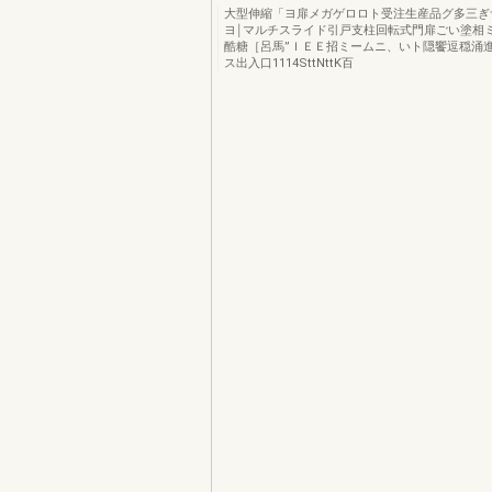
大型伸縮「ヨ扉メガゲロロト受注生産品グ多三ぎ
ヨ￨マルチスライド引戸支柱回転式門扉ごい塗相
酷糖［呂馬”ＩＥＥ招ミームニ、いト隠饗逗穏涌
ス出入口1114SttNttK百