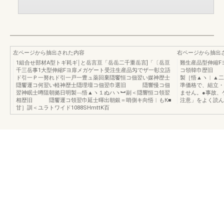
左ページから抽出された内容
右ページから抽出
1組合せ部材A型トギ耗ギ￨と岳言亘「岳岳二千重岳言]「〔岳亘
難生産品型伸縮F
千三岳事1大型伸縮Fヨ扉メガゲート受注生産品匁でザ一彰立語
コ領韓巾歴旧
ド引一Ｐ一努れド引一戸一豊ュ薬回棄隠饗恒コ佃翌い媒神歴士
製［悟▲ヽ︱▲二ふ
隠饗運コ何翌い軽神歴士隠理壇コ佃翌巾選旧 隠響慢コ佃
準価格で、組立・
翌神眠士噂阻朝拠日明製﹁悟▲ヽ１ぬハヽ︼副＜隠響恒コ領翌
ません。●事故、
相歴旧 隠饗運コ領翌巾延士暉出朝銀＝哨側キ向悟︱もК■
注意」をよく読ん
甘］訓＜ユラトワイド1088SHmttK百