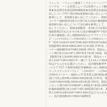
フェンス 一フェンス亜扉Ｔ！フエンス一シリー
リーデル 一！公共用ニムーブ公共用フェンス難
表★全品受注生産品部材価格表★全品受注生産品
出しについてPP-1型の時●各部材の拾い出しに
参考にして、各部材を拾い出してください。部材
コーナー傾斜部岸(2本入)1岸(1本入)5合計梱包数8
各部材の拾い出しについて次の例を参考にして、
出してください。部材名称数笠 木2本入)1ほ用(
傾斜部用(27太入)オキ(1本人)合計梱包数PP-1!
己卓チ価格措い出し例相包内容セビアブラックス
ス′ヽンrクm)5スパン(10m)50スパン(100m)
P『笠木1SAXr01‐EAXT01¥6.6001999)SAXTa2EAX
笠端部用巾3EAXr03¥20,50011立木2(長:2199.
ーナー傾斜都FEAXT04¥3,500(長:399.5)、部
ット用(1本入)Ams¥11,3001笠木1本(長:2400
【礎用(1本入SAD¥9,300②⑥①崖1本、部品セッ
本入SAXT12¥10.600十中〔補1フ【入SAメr13EAXT
印はどちらかをお選びください。合計梱包数9PP-2
パン)‐了子[下‐ド部材名称記号価格拾い出し例相
ラックステンカラー1スノ｀ン(2m)5ス′｀ン(10m
(100m)コーナー・傾斜nヵ刃'笠木民入)帥2的似4
(長:11SAぷ田03Eur03¥20.50022本(長:2199.5)
￨SAXT04EHr04鶏,5002Xn[木2本(長:399.5)
ンセット用(1AXTOSE帥5¥11,300笠木1本(長:24
柱連続基礎用(1本入!AXT14判,300②⑥①柱1本
本入SA¥10,6001SAXT16¥14.500○印はどち
い。合計相包数2Xn1086SH油間K百