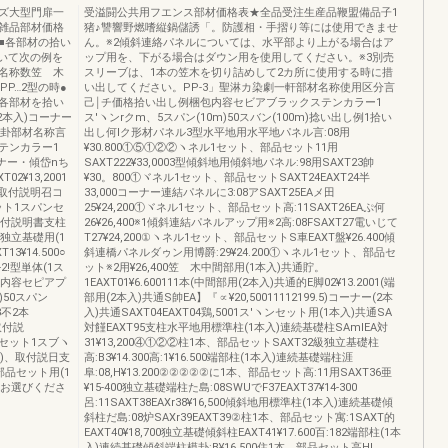
ズ大型門扉一
受溢闘公共用フエンス部材価格表★全品受注生産品鞭盟備品子1
雑品部材価格
猪♪讐響野燃嗜縦鍋儲誘「。防護相・手摺り等には使用できませ
■各部材の拾い
ん。※2傾斜連絡パネルについては、水平部より上がる場合はア
ついて次の例を
ップ用を、下がる場合はダウン用を使用してください。※3別売
名称数笠 木
スリーブは、1本の笠木を切り詰めして2カ所に使用する時に措
PP…2型の時●
い出してください。PP-3」聖淋カ染劇一軒部材名称使用区分言
各部材を拾い
己￨チ価格拾い出し例梱包内容セビアブラックステンカラー1
2本入)コーナー
ス′ヽンrクm、5スパン(10m)50スバン(100m)捻い出し例1拾い
型1卦部材名称言
出し何lク形材パネル3型水平地用水平地パネル言:08用
テンカラー1
¥30.800①⑤①②②ヽネル1セット、部品セット11用
コーナー・傾岱nち
SAXT222¥33,0003型傾斜地用傾斜地パネル:98用SAXT23帥
T02¥13,2001
¥30。800①ヾネル1セット、部品セットSAXT24EAXT24半
5)、取付説明召コ
33,000コーナー連結パネルに3:08アSAXT25EAメ田
品セット1スパンセ
25¥24,200①ヾネル1セット、部品セット高:11SAXT26EAぷ何
)、取付説明書支柱
26¥26,400※1傾斜連結パネルアップ用※2高:08FSAXT27電いじて
ト独立基礎用(1
T27¥24,200①ヽネル1セット、部品セットS車EAXT盤¥26.400傾
13¥14.500○
斜連橋パネルダゥン用博爵:29¥24.200①ヽネル1セット、部品セ
!型単体(1ス
ット※2用¥26,400笠 木中間部用(1本入)共通貯。
包内容セピアプ
1EAXT01¥6.600111本(中間部用(2本入)共通的E脚02¥13.2001(端
)50スパン
部用(2本入)共通S帥EA】『∝¥20,50011112199.5)コーナー(2本
8不2本
入)共通SAXT04EAXT04鶏,5001ス′ヽンセット用(1本入)共通SA
、取付説
対饉EAXT95支柱水平地用標準柱(1本入)連続基礎柱SAmlEA対
、部品セット1スブヽ
31¥13,200④①②②柱1本、部品セットSAXT32級独立基礎柱
00)、取付説日支
高:B3¥14.300高:1¥16.500端部柱(1本入)連続基礎端柱涯
、部品セット用(1
阜:08,H¥13.200②②②②②に1本、部品セット高:11用SAXT36亜
らかをお選びくださ
¥15‐400独立基礎端柱た島:08SWUでF37EAXT37¥14‐300
呂:11SAXT38EAXr38¥16,500傾斜地用標準柱(1本入)連続基礎傾
斜柱だ島:08炉SAXr39EAXT39②柱1本、部品セット寓:1SAXT的
EAXT40¥18,700独立基礎傾斜柱EAXT41¥17.600百:182端部柱(1本
入)連続基礎傾斜端柱模卦:B¥16.500住1本、部品セット高Hl