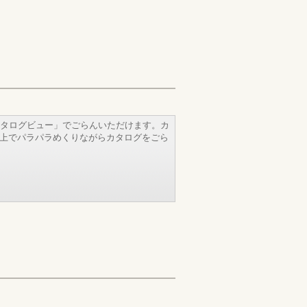
タログビュー」でごらんいただけます。カ
b上でパラパラめくりながらカタログをごら