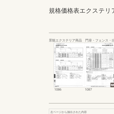
規格価格表エクステリア編_20
景観エクステリア商品 門扉・フェンス・
1086
1087
左ページから抽出された内容