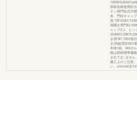
1000XSAEA01aAE
部材名称使用区分
テン用門柱式片開き用
本、門柱キャンプ
高:1芽iSAEC153A
両開き用門柱100角用
ャンプ2コ、ヒン
2S8AEC25¥79,
き用7¥7.700
き(内錠用)EAEC
本体1組、M6ボ
格は部材標準価格
まれてお',ませ
施工上のご注意」
い。sHmttK百10