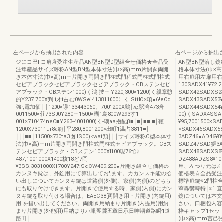
左ページから抽出された内容
右ページから抽出
ジにヨ巴Fヨ肩雇受注生産品AN型BN型C型組合せ価格★全品受
AN型BN型落し
注隼産品サイズ呼称AN型BN型本体寸法(巾×高)mm片開き両開
格本体寸法(巾×
き本体寸法(巾×高)mm片開き両開き門柱式門程式門柱式門柱式
用右扉用左扉用右
セピアブラックセビアブラックセピアブラック・CBステンセピ
130SADX41¥72
アブラック・CBステン1000)く鴻!捜m‐Y220,300×1200)く親章憩
SADX42SADXS2¥
的Y237.700X判lt才t占む0WSei413811000〉く.SttЮ×項●6!eOd
SADX43SADX53¥
強r,電加価￨‐￨1200×導133443060。7001200X鶏￨ぬ駅湾473舟
SADX44SADX54¥
0011500×荘73S00Y280m1500×瑚1島800W293す1‐
00)くSADX4SS
001×710474neC■Y263‐4001000)く‐瑚aa抱配β■￨■￨■■!■￨鞭
¥95,7001500×SA
1200X73011ur8a範￨平280,8001200×出町1温占3811■￨!
<SADX46SADX5
￨￨￨■■￨11500×730ta3.如lS00)<wat類￨￨.￨サイズ呼称C型本体寸
3ADZ46●AD46¥8
法(巾×高)mm片開き両開き門柱式門柱式セビアブラック。CBス
SADZ47SAD獅3AD
テンセピアブラック・CBステン1000Xl100現76t帥
SADX48SADXS8¥
487,1001000X1400核18ど7岡
DZ488ADZS8
¥3SS.3031000X1700Y247:SeCW409.200●片開き組合せ価格の
用、左つり元は左
カンヌキ錠は、外錠用にて算出してお',ます。カカンスキ能の拾
価格表☆全品受注
い出しについてカンヌキ錠は道路側(外側)、家側(内側)のどちら
標準扉錠※2門柱
にも取り付けできます。片開きで使用する時、家側(内側)にカン
葦轟欝韓特￨※1.
ヌキ錠を取り付ける場合は、EAEC38[両開き用・片開き(内錠用)
錠については本文
用]を措い出してください。両開き用納まり片開き(内提用)用納
さい。口梱包内容
まり片開き(外能用)用納まりハ吼翌麓五章日承日呻期道路瞬1道
枠キャップ1セッ
路田￨
(巾×高)mm言