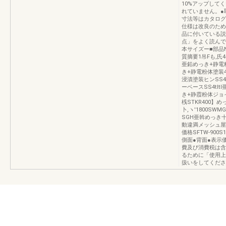
10%アップして
れていません。●
寸法等はカタログ
仕様は改良のため
品に付いている説
点」をよく読んで
本サイズー■部品N
質摘要1吊Fも,氏
亜鉛めっき+静電粉
き+静電粉体塗装
浸漬塗装ヒンSS4
ーベースSS4tl
き+静霞粉体ジョ
桟STKR400】め
卜,ヽ'1800SW
SGH亜斡めっき
動違満メッシュ屋根
価格SFTW‐900S1
側面●背面●表示
費及び消費税は含
るために「使用上
扱いをしてください