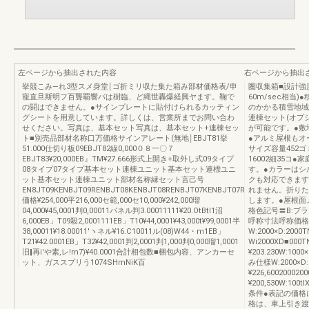
左ページから抽出された内容
右ページから抽出
挙競こみ―れ3型スメ身堂￨ゴ折ミリ収た集た箱み部材価格表/申
圏収集箱■設計強
寵直旦斯明フ百聾覇響パは樹臨、ど縄世轟爆経興ヤます。鞠で
60m/sec相当)
の闘はできません。●サインプレートに貼付けられるカッティン
のかかる積雪地域
グシートを用意しています。詳しくは、営業所までお問い合わ
連棟セット(オプ
せください。写真は、基本セット写真は、基本セット+連棟セッ
が可能です。●敷
ト■別売品部材名称口万価格サインアレート(無地￨EBJT81挙
●アルミ屋根もオ
51.000仕切り板09EBJT82線0,000０８一〇７
サイズ容量452ゴミ袋
EBJT83¥20,000EB』TM¥27.666形式上開き+取外し式09タイプ
16002細35コ
08タイプ07タイプ基本セット連棟ユニット基本セット連標ユニ
す。●カラーはシ
ット基本セット連棟ユニット部材名称縁セット言己号
クも対応できます
EN8JT09KENBJT09RENBJT08KENBJT08RENBJT07KENBJT07R
れません。折りた
価格¥254,000平216,000セ範,000セ10,000¥242,000瑠
します。●屋根面
04,000¥45,0001判0,00011パネル判3.00011111¥20.OtBtl1沼
格色記号〓B:ブ
6,000EB」T09殺2,0001111EB」T10¥44,0001¥43,000t¥99,0001半
呼称寸法呼称価格
38,00011¥18.00011′ヽネル¥16.C10011ル(08)W44・m1EB」
W:2000×D:2000
T21¥42.0001EB」T32¥42,0001判2,0001判1,000判0,000瑠1,0001
Wi2000XD■000
旧‖再i′や素,レ!rn7)¥40.0001合計相包数■梱包内容、アンカーセ
¥203.230W:1000
ット、ガススプリう1074SHmNiK百
み仕様W:2000×D:
¥226,60020002
¥200,530W:100
条件●表記の価格
格は、車上引き渡