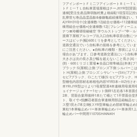
フアインポートＦミ二フアインポートＲミ一ＴＬ
トＦミ一ＴＬ自転車置場屋根ほチーJttYR型[背面
連棟]受注生産品降弱髄村糞よ格録駐1現窪荘記控
乱寮世ぢ巻品晶霊晶餘&修鎌亀緞経擁翠掻ぽい。12
A)YRH310)十(全連棟数-12)組合せ価格=112連
棟用組合せ価格×(全連棟数-12)￨フレンディーニ
ナつ〓玲幡堪喧確確空¨学ウルストップ一”申︺ル
渡廊下屋根アルコープ出入口自転車収容台数につ
ースはビッチ(幅)600ミリを参考としてください。
道路交通法でいう自転車の規格を参考にしていま
にご注意ください。●自転車の種類・形状により
場合があ'ブます。口参考道路交通法にいう自転
大きさは次の長さ及び幅を超えないこと長さ(A)・
(B)・600ミリゴミ置場★全晶口韓隼確品(本体)ブ
ブラック:S(屋根)上側:ブロンズ下側:シルバーこ
ト:H(屋根)上側:ブロシズ:シサレ′ヽ一(Sitビ7ブラ
セピ7ブラック、Ciこたて樋(S:セビ7ブラック、H
型梱包内容部材名称相包内容YFlfEl本―lllZ付け
本YRIJYR型はりより1母屋竪屋4本連棟用母屋用
ョイナージョイナー1セット側枠1左右各1本首面
2本、背面合宴用後枠1本たて桶とて1不菅面合堂
ト、取イ寸=悦酬召者面合掌連棟用部品箱軸品セ
ス塁1艮わ7本立8枚スYR型車輪止め部材草輪止め
東柱1本車輪止めバー単体車輪止めバー単体用1
輪止めバー中間用11070SHiNNiKH