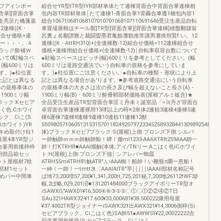
フアインポー
組合せYR型ITR型IYR部材単体たて連棟背面合中背面合掌連棟相
含掌][背面含掌
包内容TR部材単体￨たて連棟1‐青面合掌1背轟合車遵1梱包内容1
走亮呈た穐蓬嘉
総合106710681068107010701068107110691646受注生産品自転
連棟((K・
車置場屋根ほチール製]TR型[背面含掌][背面含掌連棟]雄盤翻隷翁
棟組合せ価格+連
呂糞ょ名翻譜難と裁闘盟墨君亀餘灘観推常講男灘挨頬賢f:い。12
ュー︲︲・。Ａ
連棟((K・AttRH310)+(全連棟数-12)組合せ価格=112連棟組合せ
ラック酔補Ｗ
価格+連棟用組合せ価格×(全連棟数-12)￨自転車収容台数について
いて0駐輪スベ
●駐輪スベースはピッチ(幅)600ミリを参考としてください。(幅
(幅600ミリは
600ミリは道路交通法でいう自転車の規格を参考にしていま
す。)●柱位置
す。)●柱位置にご注意ください。●自転車の種類・形状により上
上記とは異なる
記とは異なる場合があ'ります。■参考道路交通法にいう自転車
車の規格車体の
の規格車体の大きさは次の長さ及び幅を超えないこと長さ(A)・
1900ミリ幅
1900ミリ幅(B)・600ミリ酔冊鞘部材価格表(屋根アルミ板含)★
ラック:Kセピア
全品受注生産品TR型背面合掌匡ミ丹未ミ誕室品「=ヨ丹ざ背面合
はく色:Cホワイ
卓背面合掌連棟運裸用13球以上の時※2単体2連椋3連棟4連棟5連
ック、Ciこ(S:
棟6運棟7違棟8連棟9違棟10連椋11連棟12猷
iホワイト)YR
550980571060513153157011824920797233452589328441309892548(本
オキめ取付け柱1
体)ブラック:Kセピ7ブラック:S(屋根)上側:ブロンズ下側:シルバ
母屋4本YR型ジ
ー帥触帥ｍｍｍ帥触帥鯨！碑！撤ml1233‐AAAXTRlt259AAA帥一
合宴用前後枠枠
帥！打KTRHR■AAAI畑触(本体,アイ/TNリー:Aこはく色iCホワイ
用部品箱セッ
ト:H(屋根)上側:ブロンズ下佃￨:シアレバー蜘皿
ット屋根材7枝
ATRH55mATRH81触ATR",いAAA蜘！船帥！い鞭瓶≡躙一恵舶！
部材1セット、
一紳！一帥！一tmtt3t〔AAAIAITR"早￨￨￨￨￨IAAAII部材名称記号
上めバー中間車
ぱ埼73,200増57,200¥1,341,200H,725,201秘,7,200地26112tWF3β
幅,2ぼ略,029,201沼■131201484000ブラックアイポリーTR型オ
iSAWXO,"AWX01¥16,500④⑥③①②〇①〇①②②④②T日
SAu321HAWX32‐¥17.600¥33,000681¥38.500222康用母屋
¥37.4002TR型ジョイナーiSAWX321出AWX321¥14,3006側枠(Si
セビアブラック、Ciこはく色)SA帥51●AWWSt¥22,00022222吉
回含軍用前後辞(S:セビ7ブラック、Ciこはく