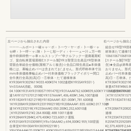
左ページから抽出された内容
右ページから抽出
一一一﹁ルポート一確ャャ︶ポ︲卜一ウ︶ヤ︶ポ︲卜一移︶ャ
組合せYR型YR
セ岬︲卜一呼︶ャ↓陣︲卜一じ彰一ディ︲十一一ュー汁→万一昨
材単体たて連棟1
進中枠捧枠勢一ゃ車ャルストップ一”申クルフック一渡廊驀斯町
1066106710681
ゴ、畠自転車置場屋根Eステール製]YRヨ聖受注生産品YR型単体
[スチール製]TR
背面合単組合せ価格(屋根アルミ板含)☆全品口韓生産品●本体価
含)★全品gl弟
格には、幕輪止めバーは含まれてお',ません。形式呼称本体寸法
おりません。形式
mm本体価格事輪止めバー付本体価格ブラックアイポリー間口
止めバー付本体価
全巾奥行全高(柱高)①・①単体・たて連棟単体
高)①・①単体。
KYR30AYR3029611¥333.400¥374.1002連標KYR55AYR551う
KTR30ATR302198
VnSSAAA消範。000鳩
単妻ATR81¥865.8
04.100KYR31AYR3180571991479))YR31AAA¥762.600¥839,600KYR106AYR106106052
1005連棟KTR13213
連1AYR157157012198DYR157AAA¥1,406,400¥1,546,1007連棟
￨KTR157ATR1571
KYR182AYR18212198)YR182AAA¥1.821.000¥1,781.6008連
升KTR182ATR1822
1KYR208AYR208AYR23319902198)YR208AAA¥1.83S.600¥2.017.1009
オ
連1KYR2332198,YR233AAA¥2.050.200¥2,252,60010連
KTR208ATR20820
￨KYR259AYR21¥2.264.800殺.488.10011連棟
連棟
KYR284AYR284¥2,479,400¥2‐723,6001ク運瓶
KTR233ATR23323
KYR310AYR310309891)YRo10AAA¥2ョ694,000¥2.959,100背面
R259ATR2592589
合掌堂KYRH30AYRH3039922198う
¥2,379,400半2
YRH30AAA¥670,000¥751,400KYRHSSAYRH552198)YRHSSAAA¥t,102,400¥1,214,600
KTRH5SATRH555