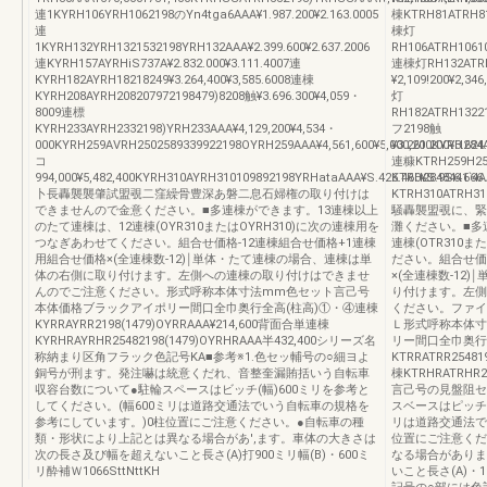
連1KYRH106YRH1062198のYn4tga6AAA¥1.987.200¥2.163.0005
棟KTRH81ATRH81
連
棟灯
1KYRH132YRH1321532198YRH132AAA¥2.399.600¥2.637.2006
RH106ATRH10610
連KYRH157AYRHiS737A¥2.832.000¥3.111.4007連
連棟灯RH132ATRH
KYRH182AYRH18218249¥3.264,400¥3,585.6008連棟
¥2,109!200¥2,3
KYRH208AYRH208207972198479)8208触¥3.696.300¥4,059・
灯
8009連標
RH182ATRH13221
KYRH233AYRH2332198)YRH233AAA¥4,129,200¥4,534・
フ2198触
000KYRH259AVRH2502589339922198OYRH259AAA¥4,561,600¥5,000,200KYRH28
¥3.261.200¥3.62
コ
連糠KTRH259H259
994,000¥5,482,400KYRH310AYRH310109892198YRHataAAA¥S.426.460¥S.9S6.666
KTRH2848441`4A
卜長轟襲襲肇試盟覗二窪繰骨豊深あ磐二息石婦権の取り付けは
KTRH310ATRH310
できませんので金意ください。■多連棟ができます。13連棟以上
騒轟襲盟覗に、緊
のたて連棟は、12連棟(OYR310またはOYRH310)に次の連棟用を
灘ください。■多
つなぎあわせてください。組合せ価格-12連棟組合せ価格+1連棟
連棟(OTR310
用組合せ価格×(全連棟数-12)￨単体・たて連棟の場合、連棟は単
ださい。組合せ価
体の右側に取り付けます。左側への連棟の取り付けはできませ
×(全連棟数-12
んのでご注意ください。形式呼称本体寸法mm色セット言己号
り付けます。左側
本体価格ブラックアイポリー間口全巾奥行全高(柱高)①・④連棟
ください。ファイ
KYRRAYRR2198(1479)OYRRAAA¥214,600背面合単連棟
Ｌ形式呼称本体寸
KYRHRAYRHR25482198(1479)OYRHRAAA半432,400シリーズ名
リー間口全巾奥行
称納まり区角フラック色記号KA■参考※1.色セッ輔号の○細ヨよ
KTRRATRR25481
銅号が刑ます。発注嚇は統意くだれ、音整奎漏賄括いう自転車
棟KTRHRATRHR25
収容台数について●駐輪スペースはビッチ(幅)600ミリを参考と
言己号の見盤阻セ
してください。(幅600ミリは道路交通法でいう自転車の規格を
スベースはピッチ(
参考にしています。)0柱位置にご注意ください。●自転車の種
リは道路交通法で
類・形状により上記とは異なる場合があ',ます。車体の大きさは
位置にご注意くだ
次の長さ及び幅を超えないこと長さ(A)打900ミリ幅(B)・600ミ
なる場合がありま
リ酔補Ｗ1066SttNttKH
いこと長さ(A)・1