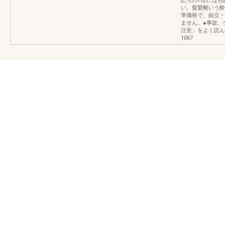
記号の○部には色
い。盤繁離いう酔
準価格で、組立・
ません。●事故、
注意」をよく読ん
1067