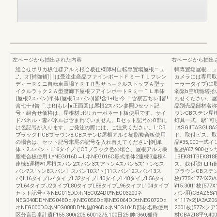
左ページから抽出された内容
右ページから抽出
組合せポリカ板仕様アルミ根合板仕様師材自転専置場屋根ニュ
輔専置場屋根ェュ
_′、オ[補強補]￨￨は受注生産品ファインポートＦミ一ＴＬフレン
カメラには専用取
ディーＲミニ自転車置場ＹＲＴＲ型サっ﹁クルストップＡ型サ
ーラータイプ)に
イクルラック２Ａ型渡廊下屋根フアインポートＲミ一ＴＬ単体
弱繋b空戦髄塔拾
(屋根2スパン)単体(屋根3スパン)[皆!含1+i甘今「:含察苫ちレ][皆!
わせください。屋根
含七十i!告「:まR‖もレ]●正面図は屋根2スバン参照Dセット記
品別売品部材名称
号・組合せ価格は、屋根材:ポリカーボネート板使用です。サイ
ウンCBステン屋根下照
ドパネル・妻パネルは含まれていません。Dセット記号のO部に
灯具一式、駅1可
は色記号が入ります。ご発注の際には、ご注意ください。L:CB
LASGllTASGll
ブラックTiCBブラウン8:CBステンD屋根アルミ樹脂複合板使用
ド、取付ビス、取
の場合は、セット記号末尾の記号を入れ替えてください[例]単
品¥35,000
体・2スパン・L16タイプでCBブラック色の場合、屋根アルミ樹
配品¥67,900セン
脂複合板使用:L*NEG016D→LネNEG016C形式単体2連棟3違棟4
LBEK81TBEK8
連棟5運標※1屋根スパン2スバン3スアヽン4スパン5ス′ヽンSス
ス、奴付説FLFt
パン7ス′ヽン8スパン〕スパン10ス′ヽ)11スバン12スパン13ス
ブラウンCBステン
パ)L16タイプレ4タイプL32タイブL40タイプL48タイプL56タイ
枚(775×1774X
プL64タイプJ2タイブL80タイプL88タイプ_96タイフL104タイブ
¥15.30tl1枚(5
セット記号○ネNEG016DDホNEC024D0*NEG03200ネ
バン用)CBAZ66¥1
NEG040DD*NEG048D○ネNEG056D○率NEG064DDttNEG072D○
×1117×2)IA3AZ
ネNEG000DЭネNEG088DD*N国096D○ネNEG104D部材名称使用
2001枚(577×フア
区分言己卓計遺F155,300r205,6001275,100日25,帥r360,狐侍
材CBAZt8平9,400