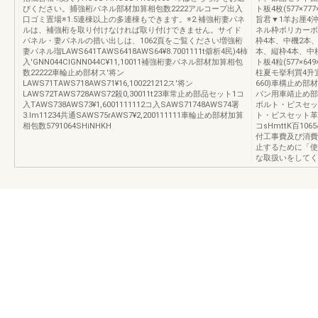
びください。捕強桁パネル部材加算相包数2222アルコープ出入
ト板4枚(577×
口ゴミ置場※1.5連棟以上の多連棟もできます。※2.補強桁妻パネ
旨君▼1羊お厘4沖γ
ルは、補強桁を取り付けなければ取り付けできません。サイド
ネル枠ポリカーボ
パネル・妻パネルの措い出しは、1062頁をご覧ください増強桁
枠4本、中機2本
妻パネル瑠LAWS641TAWS6418AWS64¥8.7001111t僻析4民)4柿
本、縦枠4本、中
入'GNN044CIGNN044C¥11,10011補強桁妻パネル部材加算相包
ト板4粒(577×
数22222車輪止め部材ス′将ン
柱夏モ挙利買4升宜(5
LAWS71TAWS718AWS71¥16,100221212ス′将ン
660)車構止め部
LAWS72TAWS728AWS72殺0,30011t23車常止め部品セット1コ
パン用車靖止め部
入TAWS738AWS73¥1,6001111112コ入SAWS71748AWS74署
ボルト・ビスセッ
3.lm11234共通SAWS75rAWS7¥2,200111111車輪止め部材加算
ト・ビスセット革
相包数5791064SHiNHKH
コsHmttK百1
付工事費及び消費
止するために「使
な取扱いをしてく