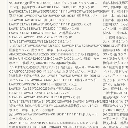
94,900H45,gH区r430,000465,100CBブラックCBブラウンCBス
容部材名称使用区
テン柱・横部材2スパLAWS01TAWS01¥43,80013スブヽン炉
2本、前枠l本、後
LAWS02TAWS028AWS02¥54.800111111LAWS03TAWS038AWS03
前枠1本、後枠1
挙27.3001LAWS04TAWS048AWS04¥38.1001213間田部材ス′ヽ
前柱1本、前枠1
ンLAWSllTAWSll8AWSll判3,30011スブヽン
日柱2本、前柱1
LAWS12TAWS128AWS12¥54,40011111111直棟2スパン洋
口部材2ス′ヽン
LAWS13AWS138AWS13¥25,50011巨棟3スパン揮
ス′ヽン日、中間
LAWS14TAWS148AWS14¥36.600123部品箱2スパ
材2本こ、中86
SAWS21TAWS218AWS21¥8.40013スパン炉
ト、雨樋部品セッ
SAWS22TAWS228AWS22¥3.6001E棟2スパ
スバ〉連棟3スパ
ン,SAWS23TAWS238AWS23¥7.3001SAWS24TAWS248AWS24¥7.600213
材2スパン用補強
匡服材２スパン用ポリカーボネート板2枚入り
補強桁柱1本、補
ABAZ02OBAZ02ABAZ02¥25,000①②①②①②①②アルミ樹億神合
3スパン用ロクス
橋2枚入りHCCA62HCCA62HCCA62¥42,400３スパン用ポリカー
ート葛2枚入りポリ
ボネート瀬3枚入りABAZ03OBAZOgABA之03鶏
梅合板2枚入りアルミ
7,500①①②①②③②③④③アルミ日階打全」3枚入りRCCA63時
ルミ樹脂梅合析3枚
CCA使"CCAS3海3,600○印はどちらかお選びください。本体合
ドパネル部材サイ
計梱包数48補強桁部材2ス′LAWS31TAWS318AWS31確4,200113
スパン用上・トロ
スパンAWS32TAW8AWS32¥28,6001111111111巨棟2スパン肝
品セット3スパン用
LAWS338AWS33¥16,50011２一2匡棟3スバン圧
皆1不、証解2不
LAWS34rAWS34¥20.900232補強桁部品箱2スパン炉
2本、縦枠4本、
SAWS41TAWS418AWS41¥3.6003スパン炉
ト板2枚(577×
SAWS42TAWS428AWS42¥3.800111E標2スパン拝
複合板2枚(577×
SAWS43SAWS438AWS43¥3.20012SAWS44SAWS448AWSa4¥3.5001112
ボネート板4枚(5
補強桁部材加算相包数2相強桁バネル部材綿騒柿妥ハネルTfttZI
樹脂複合板4枚(57
ポリカーポネート,アルミ樹臨求
(1210×660)に
用)LAWS54TAWS548AWS54¥31,500111111111111ポリカーポ
(660)部材名
ネート梅4枚入り
一不ネード・アル
ABA211CBAZllABAZll¥19,500①①①①①①①①①①①①アルミ津
押え材6本、部品
指概合相4枚入りHCCB44HCCB44¥33,900○印はどちらかをお選
不、部品セツト面