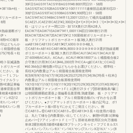
30F日SAGS91TACS91BAGS91¥8.8001問日51・58用
8)※38`10b※柱・
SAGS92TACS92BAGS92¥12‐1001111111連棟部品箱犀吊E]23・
30炉日SAGS93TACS938AGS93¥9,900問口51・58用
選択ポリカーボネー
SACS94TACS948ACS94半13,2001123力たて桶共塩繍脂製
8用
SCAE21JCAE21BCAE21¥2,3002)※2)※1)※31)※3※3〔1)※3※3※32,※3※3
柱・はリジョイナー間口23・卸`51X奥行21用A2本入
④⑥③熱線連断ポリ
EACW71EAGW71EAGW71¥11,0001134罰日58X壊行21用
U伊ヽ
BEACW72EACW72EACW7Z¥12.100屋根材ポリカーボネート
18用HCC畑羊
板・クリフマットポリカーボネート板3枚入奥行21用
包致○印はどちらか
∞AB13⑥CAB13①CAB13¥27,600①③②③4枚入
ルミ樹脂標合板
①CAB14∝AB14①CAB14¥36,800①③②②④③⑥②③選択熱線道断
8)75(78)長々柱
ポリカーボネート板3枚ス奥行21用ACAU13ACAU13ACAUl:挙
27.6004柿ACAUl』ACAut』ACAU14¥361800アルミ桶脂複合板2
)85(88)卜笹滅議魯
介守奥行21用3tCCA12¥46,2003升7HCCA=g‖CCA13にCCAl召
ットポリカーボ
¥60.366合計梱包数○印はどちらかをお選びください。標準柱・
ください。金
長柱X()内数量はアルミ樹脂複合板屋根使用時
ミ一ＴＬフレ
8(3)8(9)9(10)16(17)18(20)24(25)27(29)31(34)36(39)長々柱米()
ウイクルラッ
内数量はアルミ樹脂複合板屋根使用時
懸HE康証車輪
10(10)10(11)10(11)10(1119(20)19(21}29(30)29(31)37(40)38(41)
て連棟背面台寧
郵車置雅根ファィンポートFミエ[奥行21タイプ]部材価格表/嚇￨￨
暑相索4連棟CB
は朝闘覇腫覇総選葵よ僅編看岳叢景職.鶏建需齢、板・クリアマ
ヾンX2)12
ットポリカーボネート板・アルミ樹脂複合板のいずれかをお選
8スパンr4ァ′
びください。●クリアマットポリカーボネート板の記号は、ポ1
ンX4)4スパン用
ブカーボネート板○部をYにかえてご発注ください。例
ン用
①CAB13→⑫CAB13◎CAB13→⑫CAB13※3.長々柱使用の場合
H
は、丸たて樋を()内数量拾い出してください。解懸H同康ヨ[車輪
止めパー]フアインポートＦミ一丁Ｌ部材名称使用区分向万価格
単体2擢担相燕3連標4連榛CBブラックンＢゥＣｒフブＣＢル3ス
パン4スパン7スパン8ス′ヾン14ス′やン(7スパシX2)16ス′ヽン(8