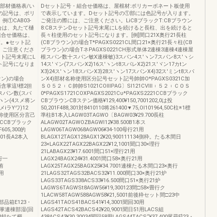
]部材価格表/い
Dセット記号・組合せ価格は、屋根材:ポリカーボネート板使用
の記号は、ポリ
で表示しています。Dセット記号の①部には色記号が入ります。
①CAB03-
ご発注の際には、ご注意ください。LiCBブラックT:CBブラウン
の場合は、丸たて樋
8:CBステンDセット記号末尾にLを続けると長柱、出を続けると
組合せ価格は、
長々柱使用のセット記号になります。[例]間口21X奥行21長柱
。●セット記
(CBブラウン)の場合T*PAGXS0221CL間口21×奥行21長々柱(CB
、ご注意くださ
ブラウン)の場合TネPAGXS0221CH形式単体2連棟3連棟4連棟屋
セット記号末尾にL
根スパン数十スパン敏X連棟敏)3スパン4ス′ヽン7スパン8ス′ヽシ
ト記号になりま
14ス′ヾン(7スバンX2)16ス′ヽンt8スパレX2)21ス′ヾン17カtン
X3)24ス′ヽン18スパンX3)28ス′ヽン17スパンX4)32ス′ミンt8スパ
ラウン)の場合
ンX4)部材名称使用区分記号セット記号帥帥O*PAGXS0321C加
面含掌這!標2担
Ｓ０５２︲Ｃ帥帥S1021COⅢPAG〕Sl121CⅧ︲５２︲ＣＯＳ
スパン数(スパ
0*PAGXS1721COXPAGXS2021Cυ*PAGXS2221CCBブラック
′ヽン(4スメ将ン
CBブラウンCBステン価格¥129,400¥150,7001202,0は投
iラYワ)12
50,201F488,301対8410110将261400▼75,Ol101964,50C柱※1標
材名称使用区分言己
準柱B1本入LAGW03TAGWO〔BAGW03¥29.700長柱
8CCBブラック
ALAGW02TAGWOZBAGWl12¥38.500B1本ス
605,300的
LAGW06TAGW068AGW06¥34‐100母行21用
W01長A2本入
BLAGX12TAGX128AGX12¥20,900111134側枠。たる木間日
23×LAGX22TAGX22BAGX22¥12,1001聞口30×理行
21LABAGX23¥17.6001間口51×理行21用
×行一
LAGX24BAGX24¥31.4001間口58×奥行21用
侑
LAGX25TAGX25BAGX25¥34.7001連棟たる木間口23×奥行
0用
21LAGS32TAGS32BACS32¥11.000間口30×奥行21炉
LAGS33TAGS338ACS33¥16.500間口51×奥行21炉
LAGWS6TAGWSt8AGW56¥19,300123間□58×畳行ク
1LACW58TAGW588AGW58¥21,5001前後枠セット間□23中
車部品箱E123・
LAGS41TAOS41BACS41¥14,3001聞回30用
面合掌連棟部湿(回
LAGS42TACS42BACS42¥20,9001聞日51用LACS組
12却たて櫛
438ACS43¥30.30034聞回58用LAGS44TACS“¥37.400尾尋E]23・