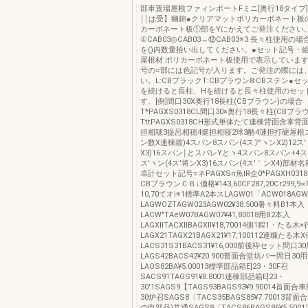
部車置場屋根ファィンポートFミニ[奥行18タイプ
￨￨は受】幽錦●クリアマットポリカーボネート板
カーボネート板①部をYにかえてご発注ください。例
①CAB03◎CAB03→⑫CAB03※3.長々柱使用
を()内数量拾い出してください。●セット記号・
屋根材:ポリカーボネート板使用で表示しています
号の○部には色記号が入ります。ご発注の際には
い。L:CBブラックT:CBブラウン8:CBステン●
を続けると長柱、Hを続けると長々柱使用のセッ
す。[例]間口30X奥行18長柱(CBブラウン)の場合
T*PAGXS0318CL間口30×奥行18長々柱(CBブ
TttPAGXS0318CH形式単体たて連棟背面含掌背
担相穂3提呂相穂4挺担相寝2球3酪4漣担打硬屋根
ン数X連棟致)4スパン8スパン(4スアヽンX2)12ス
X3)16スパン￨とスパレYとヽ4スパン8スパン+4スメ
ス′ヽン(4ス′将ンX3)16スパン(4ス′｀ンX4)部
卓計セット記号○ネPAGXSn魚lR企0*PAGXH031
CBブラウンＣＢ↓価格¥143,60CF287,20Cr299,9∝F
10,70てオi※1標準A2本スLAGW01「ACW018AG
LAGWOZTAGW023AGW02¥38.500暑々料B1本入
LACW"TAeW07BAGW07¥41,80018用B2本入
LAGXllTACXllBAGXll¥18,70014側1程1・たる木
LAGX21TAGX21BAGX21¥17,100112連糠たる木X
LACS31S31BACS31¥16,000前後枠セット間口3
LAGS42BACS42¥20.900普面合堂坊バー間日30用
LAOS82BA¥5.00013標準部品箱E]23・30F召
SACS91TAGS91¥8.8001連棟部品箱E]23・
30'1SAGS9【TAGS93BAGS93¥9.90014首面合
30炉召SAGS8〔TACS35BAGS85¥7.70013背
の申部品)共通SAGS8〔TACS86BAGS86¥5,500