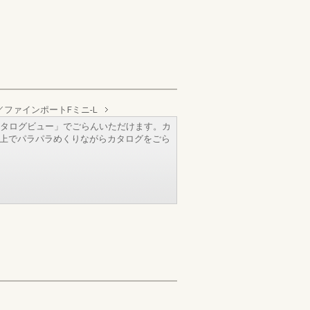
ファインポートFミニ-L
タログビュー」でごらんいただけます。カ
b上でパラパラめくりながらカタログをごら