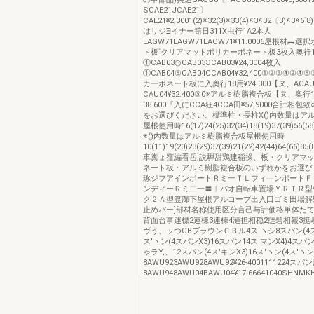
SCAE21JCAE21〕
CAE21¥2,3001(2)※32(3)※33(4)※3※32〔3)※3※6`
はリジ∃イナー笥日311X虫行1A2本人
EAGW71EAGW71EACW71¥11.0006屋根材︻
ト板`クリアマットポリカーボネート板3枚入奥行1
①CAB03◎CAB03ЭCAB03¥24,3004枚入
①CAB04⑥CAB04OCAB04¥32,400①②③④②
カーボネート板に入奥行18用¥24.300【ヌ、ACA
CAU04¥32.400③0※アルミ樹脂複合板【ヌ、奥行
38.600『入にCCA狂4CCA田¥57,9000合計相
をお選びください。標準柱・長柱X()内数量はア
屋根使用時16(17)24(25)32(34)18(19)37(39)56(5
※()内数量はアルミ樹脂複合板屋根使用時
10(11)19(20)23(29)37(39)21(22)42(44)64(66
車糞ょ窪編看岳;説騨甜鶏建稲操、板・クリアマ
ネート板・アルミ樹脂複合板のいずれかをお選び
琢ジフアインポートＲミ一ＴＬフィ﹁ンポートＦ
ンディーＲミ二一〓︱パオ自転車置場ＹＲＴＲ型
ク２Ａ型渡廊下屋根アルコープ出入口ゴミ田場解
止めパー]部材名称使用区分言己与計価格単体た
背面台事運標2連棟3連棟4漣担相穏2撻碧相報3挺
ヴう、ッつCBブラウンＣＢル4ス′ヽシ8スパン(4ス′
ス′ヽン(4スパンX3)16スパン14ス′マンX4)4スパン
ゃラY,、12スパン(4ス′キンX3)16ス′ヽン(4ス′ヽ
8AWU923AWU928AWU92¥26‐4001111224スパ
8AWU948AWU04BAWU04¥17.66641040SHNMK