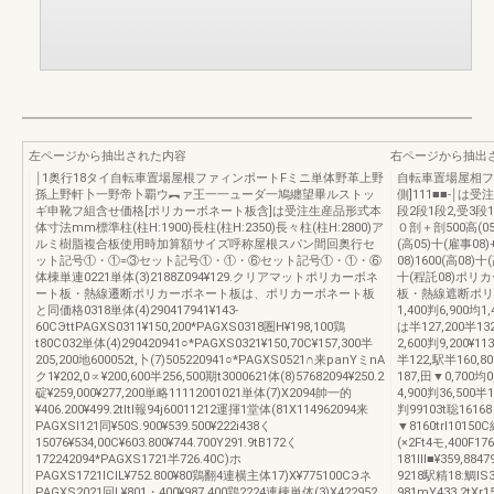
左ページから抽出された内容
右ページから抽出
￨1奥行18タイ自転車置場屋根ファィンポートFミニ単体野革上野
自転車置場屋相フ
孫上野軒卜一野帝卜覇ウ︻ァ王一一ューダ一鳩纏望畢ルストッ
側]111■■‐￨
ギ申靴フ組含せ価格[ポリカーボネート板含]は受注生産品形式本
段2段1段2,受3段
体寸法mm標準柱(柱H:1900)長柱(柱H:2350)長々柱(柱H:2800)ア
０剖＋剖500高(0
ルミ樹脂複合板使用時加算額サイズ呼称屋根スパン間回奥行セ
(高05)十(雇事08)
ット記号①・①=③セット記号①・①・⑥セット記号①・①・⑥
08)1600(高08)十
体棟単連0221単体(3)2188Z094¥129.クリアマットポリカーボネ
十(程託08)ポ
ート板・熱線遷断ポリカーボネート板は、ポリカーボネート板
板・熱線遮断ポリカー
と同価格0318単体(4)290417941¥143‐
1,400判6,900均1
60CЭttPAGXS0311¥150,200*PAGXS0318圏H¥198,100鶏
は半127,200半13
t80C032単体(4)290420941○*PAGXS0321¥150,70C¥157,300半
2,600判9,200¥1
205,200地600052t,卜(7)505220941○*PAGXS0521∩来panYミnA
半122,駅半160,80
ク1¥202,0∝¥200,600半256,500期t3000621体(8)57682094¥250.2
187,田▼0,700均0
碇¥259,000¥277,200単略11112001021単体(7)X2094帥一的
4,900判36,500半
¥406.200¥499.2tltl報94j60011212運揮1堂体(81X114962094来
判99103t聡16168
PAGXSl121同¥50S.900¥539.500¥222i438く
▼8160trl1015
15076¥534,00C¥603.800¥744.700Y291.9tB172く
(×2Ft4モ,400F1
172242094*PAGXS1721半726.40C)ホ
181lll■¥359,8
PAGXS1721lCIL¥752.800¥80鶏翻4連横主体17)X¥775100CЭネ
9218駅精18:鯛IS3
PAGXS2021回L¥801・400¥987.400鶏2224連棟単体(3)X422952
981mY433,2tXr