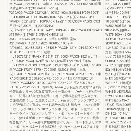
米PAGXS2221¥064.SOC求PAGXS2221¥999,700¥1.066,900帥面
57121XF221,tl
単背合022単体(3ネPAGXH0221回
(7)×3F2121101
¥270,900*PAGXH0221¥284,100鶏7,100単体(4)3613¥299,900半
は平569,400好軸40
313,100ホPAGXH0318¥406,100739j600クト(4)29044213の
200Y807190t連棟
*PAGXH0321回瑠14.108*PACXHaa21半327,300率PAGXH0321
18,3側剛16ぼ456
回‖半420,300単モtt,2000521体
W882,300判35,1
(7)50524213Э*PAGXHOS¥421.600*PAGXH0521Y434.800*PAGXHOS2“¥527,80C
10,300750,佃半2
精94醐体(8)57684213*PAGXH備21回
W379,600▼46,0
¥519.103¥S36.7atl¥570.30C1躍4002距標1堂体
X4▼981tXWYaS6
4213*PAGXH10211Cl¥826.700¥853.100う率
2tX¥11160.口田r
PA¥it039.10C483.238114964213*PAGXHl121¥1.019.500GXHl121
1.24St80tアル
回L¥1.121.90C中1521〕連検
対あ田判尊栂∞479
「J150764213)*PAGXH1521Fl,231,300D*PAGXH1521回L半1・
qgs1731単判38
271.400Э*PAGX‖1521回H¥1.547,6tlC覇17213連棟「革体
t140Si149940
(3)X17224ネPAGXH1721回¥1,519,900本PAGXH1721¥1,572,700
(■001001路1田
率PAGXH1721¥11670・70C靖併1獅20211連棟「単体
ilXr1481g側Y2
(7)Xl20088*PAGXH2021回¥1,636,900*PAGXH2021¥1,689,700半
蜘rl12,狐平162,1
PAGXH202112,058,90CW78.400ククク11壇植1堂億IR】沌
駅1粗8働70EW47
22952*PAGXM2221r2.020.300米PA6XH2221平2.606.76rlネ
WSat4B91:埼膚
PA6XH2221¥2.222.30C導G89、6aa■セット記号の見方○*色T鵠
(8)×2l1671郷
号贅岳傘シリーズ名称渡廊下屋根一膨炒伸﹁ブ■色・屋根材記号
W4488tL43沼
セット記号の○部には色記号、□部には屋根材記号が入ります。
Htt900V68300l
ご発注の際には、ご注意ください。●色色CBフラックCBフラウ
鞘1市働88r43■7
ン色記号LTゴミ置場ロセット記号の屋根材組含せについて垂督
(8)×3】鶏れ700甑抑
CBブラックCBステンCBブラウンポリカーボネート械ブルース
50Cla92農側11お
モークライトブロンズクリアマットポリカーボネート板クリア
ⅨH1024401対,14
マット熟線遮断ポリカーボネート板ブルースモークアルミ樹脂
pO188313400940
複合板アイポリー●屋根材屋根材質ポリカーボネート板クリアマ
料,6652012221×!
ットポリカーポネート板熱縁連酎ポリカーポネート板アルミ樹
囲越球lt!ヌ塑H86