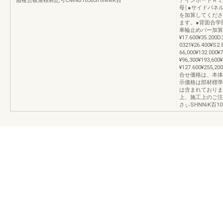
脂複合板屋根材記号CMNB1038SHiNNiK百
アインポートＲミ
母￨●サイドパネ
を加算してくださ
ます。●背面合学
車輪止めパー加算
¥17.600¥35.200
0321¥26.400¥S2
66,000¥132.000¥
¥96,300¥193,60
¥127.600¥255
合せ価格は、本体
示価格は部材標準
は含まれておりま
上、施工上のご注
さぃSHNNiK百10