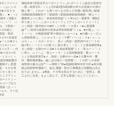
撒ポトフイーJ
補統単体1背面合学カーポートフィ_Jレポートミニ組合せ貧首付
︵ヽぉいトロ
︵畳︵樹斉尽R︵ヽミぶ尽R葛R賢N馬N爵や宰Ｎ合母寓やや弾や
卜四〓０住キヨ
螺と電︶。とれや﹀も輿々やへなや対ョＥ旺費い駅旺馬い駅眠
喜］。■ヽヽと
宮峰駅眠馬峰駅旺Ｐｔ駅眠馬ｔ駅眠留峰駅眠馬峰駅・蜂ユーヽ
ど眼申Ｊ望配Ｋ
費隊率ユーに塔と︱来単抑辞四姿″ミト率の口＜電軍準〔襲轄】
ヽいヽ“Ｉ ハ
申て来ミフィ﹁ンポートＲミ一ＴＬフアインポートＦミ一ＴＬ
ヨ。３鞄役﹀
メっ拘投﹀慢州拘やＧ■村ヽこや球︵一キ望ｋヽ■ム憲適畢
ＯＧ叫碇と、
論“″ヽ↓矩球Ｇ眠選拘や茶単Щ準矩禅製要″ミト●。■や覗ふ、い
革阻・翠排
卜ヽ一と、や嘔競弾躍″翠ヤ楔拭Ｇハユート●。■や硼ハトヽ口ｏ
ロエや○全楽笙
ム茶縮単岨′ふ、いいｍｏＡ︵とヽヤ磐″ヽ一ハと︱卜●ｒｏ︹ｕ
●一トロ〓ＯＬ
ｍＯ＜→︲ｒＯの︶ＯＯ＜ 喜メっ杓役﹀捉黙拘︼ポミ”↓卜や
０ユキ○ミ×ハ
猛○準と︱ヽそ１べさ格″とい脱Ｇ単と︱ヽそ︱ミさ者塩鯛韓熊●
吾コｄ子︵︶代
ダっ拘役﹀る期ややミ卓■３Ｇ単組軍製要″ミト・準ユーヽ“︱ミ
ｕ〓Ｃ住キ○代
い率と、レトヘふ・単ユーヽそ︱ミさ指頬鯛接憲・磐ユーヽそ
︵︺ミＸハくヽ
１ミさ指壺茶革凹●メ，拘役﹀る卿ややへ卓■３Ｇ響や叫・響
連眠宮峰駅蟹尽
叫・響幹難車響●︿厳いほや国０一悟翠緊︶。くや村″っや卓村
蜜眠Ｐい思霞
佃彗弾Ｓ解Ｇは誤″”一ｕ弾暉コ“韓●穏諫軽瑚NttK百1021●表示価
監・Ｋやせ革
格は部材標準価格で、組立,運搬・取付工事費及び消費税は含ま
ミキく虫ミキ
れてお',ません。●事故、ケガ等を防止するために「使用上、施
ミニフアイン
工上のご注意」をよく読んで、正常な取扱いをしてください。
ポートＦミ一
ルコープ出入
穏崩［公ヽヽ
クルス、ラＹ日
K百