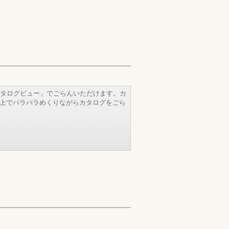
タログビュー」でごらんいただけます。カ
b上でパラパラめくりながらカタログをごら