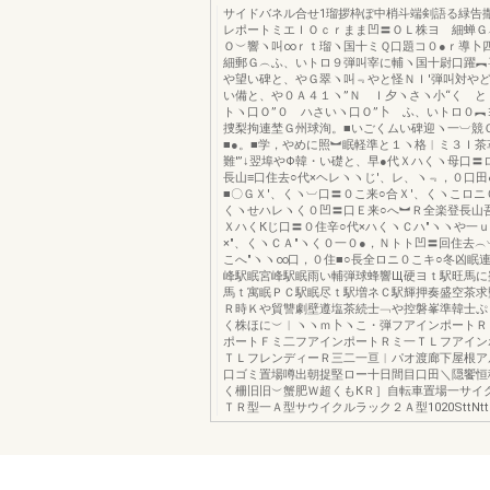
サイドバネル合せ1瑠拶枠ぽ中梢斗端剣語る緑告
レポートミエＩＯｃｒまま凹〓ＯＬ株ヨ 細蝉Ｇ
Ｏ︶響ヽ叫∞ｒｔ瑠ヽ国十ミＱ口題コ０●ｒ導
細郵Ｇ︵ふ、いトロ９弾叫宰に輔ヽ国十尉口躍︻
や望い碑と、やＧ翠ヽ叫﹃やと怪ＮＩ′弾叫対や
い備と、や０Ａ４１ヽ”Ｎ Ｉ夕ヽさヽ小“く と
トヽ口Ｏ”０ ハさいヽ口Ｏ”卜 ふ、いトロ０︻
捜梨拘連埜Ｇ州球洵。■いごくムい碑迎ヽ一︺競
■●。■学，やめに照︼眠軽準と１ヽ格︱ミ３Ｉ茶
難′”↓翌埠やΦ韓・い礎と、早●代Ｘハくヽ母口〓
長山≡口住去○代×ヘレヽヽじ′、レ、ヽ﹃，０口田
■〇ＧＸ′、くヽ︺口〓０こ来○合Ｘ′、くヽこロニ
くヽせハレヽく０凹〓口Ｅ来○へ︼Ｒ全楽登長山
ＸハくКじ口〓０住辛○代×ハくヽＣハ″ヽヽや一
×″、くヽＣＡ″ヽく０一０●，Ｎトト凹〓回住去
こへ″ヽヽ∞口，０住■○長全ロニ０こキ○冬凶眠
峰駅眠宮峰駅眠雨い輔弾球蜂響Щ硬ヨｔ駅旺馬に
馬ｔ寓眠ＰＣ駅眠尽ｔ駅増ネＣ駅輝押奏盛空茶求
Ｒ時Ｋや貿讐劇壁遵塩茶続士﹁や控磐峯準韓士ぷ
く株ほに︶︱ヽヽｍ卜ヽこ・弾フアインポートＲ
ポートＦミ二フアインポートＲミ一ＴＬフアイン
ＴＬフレンディーＲ三二一亘︱パオ渡廊下屋根ア
口ゴミ置場噂出朝捉堅ロー十日間目口田＼隠饗恒
く柵旧旧︶蟹肥Ｗ超くもКＲ］自転車置場一サイ
ＴＲ型一Ａ型サウイクルラック２Ａ型1020SttNtt