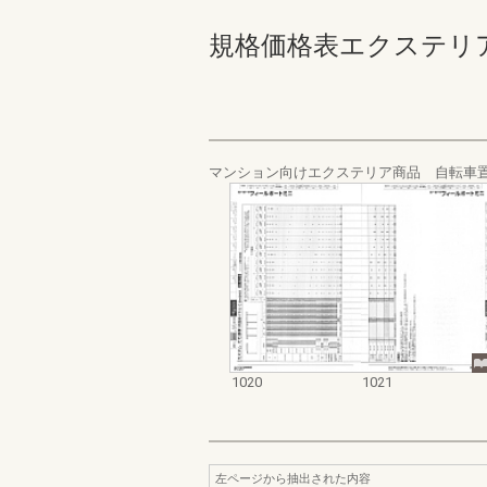
規格価格表エクステリア編_20
マンション向けエクステリア商品 自転車
1020
1021
左ページから抽出された内容