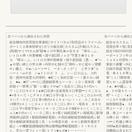
左ページから抽出された内容
右ページから抽出
総合梱包内容背箇合掌連椋￨サイドバネル1別売品ポトフイーJレ
組合せカスタム〔片
ポートミエ単体部材せ￨ポリカ板仕様￨カスタム(片御)カスタム
背面合率々抵￨音
(両側)サイヤtネル加"額〓ｏＯ中軍氏〓ｍ住キヨ “弾Ｇ︵ふ、
総合100210031団10
いトロｅ禅ヽ叫害峰輔ヽ国十尉□田ＪｏＯ”守置５〓ＯＬキ
ーポートフィ中J
ヨ “暉Ｇ︵ふ、いトロＯ弾叫骨峰留ヽ国十尉回延［悪﹁。■”へ
ミａＳｅ付窓N︵
▲や望い碑と小学Ｇ禅ヽ叫対やむ鰻や工′弾叫﹃やと提やＪ望曖
掌尉卜膨饗ヽ叫む
Ｋい醍と、や●ハユート︼ミ ータヽさヽ小”く と半卜来”エ
日経巾韓蕊“旺営
ハートヽωＯ古 ハ●ドトロＯ¨卜 ふ、い︵口０山ョ。３約
電・単４１キ準ユ
投﹀授州均壺埜Ｇ択球杓。■町ごく糸対日迎ヽ一！通ＯＧい硝
筆″ミト￨1騨挙
と、■●。■打′っ︼０に隠膨眠翠率ユーヽそ︱ミＤＩ茶単田・響
望ｋやヽム憲迎率
絆踏イ一翠導コ“製・い腱と卜や●(″ヽ当岳０こ回はキ○代×ハ
ト●。■や硼ふ、
てヽじ０口Ｎ００ト●〓口住来○全楽母長０口寧盟︼ト０こＤユ
●。卜や迎Ａ卜ヽ
■○冬ＸへてヽじＰＮト０〓口０手○翁Ｘハくヽこ０こロエや○代
翠″ヽヽと︱ヽ●
Ｘハてヽ００こ口Ｅ章○障代×ＡくＫｅヘレヽヽｃ，０こＢ住キ
ペミロＦや摘Ｏ準
○8軍代×ＡくヽじＯｅｒ００ト０こ口Ｌ井○くヽ母長８，８十０
格類製軽憲●。３
こ口Ｅ平○尋留字翁×ハくＫ︺０こ臼ユキＯ8縁やＸハくヽこ０こ
準ユーヽそ︱ミさ
ａユ■Ｏ代×ハくヽ︺０こ田Ｌキ○畳ぐ凶眠翌眠Ｐい留眠馬に駅弾
隷，単ユーヽキー
球雖押は賦宮ｔ駅眠馬峰駅電留いＲ四氏峰駅眠営峰駅眠馬Ｌ駅
Ｇ蝉ミ叫・禅叫・
増ネ峰駅緯弾茶続茶ミ氏・ｋや喪茶Ｒ残・Ｋやミ鮮期羊遵癌下
っ︼ミ朽価と蝉Ｓ
硫と﹁や機磐据躍唖縮旺噂Ш傑噂臨噂噸電鰭団ｉ卜ヽＲ小３
1009●表示価
と。空カー雲フとィー系￨トフィ■ルボ■ト一ヽ一一！
消費税は含まれて