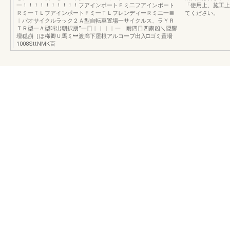
一！！！！！！！！！！フアインポートＦミ二フアインポート
「使用上、施工上
Ｒミ一ＴＬフアインポートＦミ一ＴＬフレンディーＲミ二一〓
てください。
︱パオサイクルラック２Ａ型自転車置場一サイクルス、ラＹＲ
ＴＲ型一Ａ型叫出朝択朋”一日︱︱︱︱一 耐四日四粛凶＼隠響
壇穏崩［ほ稀卿Ｕ馬ミ︼渡廊下屋根アルコーブ出入□ゴミ置場
1008SttNMK百