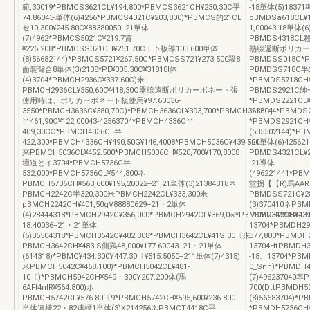
範,30019*PBMCS3621CL¥194,800*PBMCS3621CH¥230,30C平
-18単体(5)18371
74.86043-単体(6)4256*PBMCS4321C¥203,800)*PBMCS的21CL
pBMDSa618CL¥1
セ10,300¥245.80C¥88380050--21単体
1,00043-18単体(
(7)4962*PBMCS5021C¥219.7賞
PBMDS4318CL
¥226.208*PBMCSS021CH¥261.70C︱卜板導103.600単体
熱線返断ポリカーボネ▼
(8)56682144)*PBMCS5721¥267.50C*PBMCSS721¥273.500殺8
PBMDSS018C*PB
面装背合8単体(3)2138*PE¥305.30C¥31818!体
PBMDSS718C半2
(4)3704*PBMCH2936C¥337.60C)米
*PBMDS5718CH¥
PBMCH2936CL¥350,600¥418,30C器線遠断ポリカーボネート張
PBMDS2921C
使用時は、ポリカーボネート板使用¥97.60036-
*PBMDS2221CL¥1
3550*PBMCH3636C¥380,70C)*PBMCH3636CL¥393,700*PBMCH3636C‖
-212144*PBMDS
半461,90C¥122,00043-42563704*PBMCH4336C半
*PBMDS2921CH¥
409,30CЭ*PBMCH4336CL半
(535502144)*P
422,300*PBMCH4336CH¥490,50G¥146,4008*PBMCH5036C¥439,500
-21単体(6)42562
来PBMCH5036CL¥452.500*PBMCH5036CH¥520,700¥170,8008
PBMDS4321CL¥2
壇道とイ3704*PBMCH5736C半
-21導体
532,000*PBMCH5736CL¥544,800ネ
(496221441*PB
PBMCH5736CH¥563,600¥195,20022--21,21単体(3)21384318ネ
堂拐【【R)馬AAR
PBMCH2242C半320,300米PBMCH2242CL¥333,300米
PBMDSS721C¥28
pBMCH2242CH¥401,50gV88880629--21・2単体
(3)370410ネPBM
(4)28444318*PBMCH2942C¥356,000*PBMCH2942CL¥369,0∝*PBMCH2342CH¥437
PBMDH223SCL*P
18.40036--21・21単体
13704*PBMDH29
(5)35504318*PBMCH3642C¥402.308*PBMCH3642CL¥41S.30〔来
377,800*PBMDH2
PBMCH3642CH¥483.S側鶏48,000¥177.60043--21・21単体
13704HtPBMDH3
(614318)*PBMC¥434.300Y447.30〔¥515.5050--211単体(7)4318)
-18。13704*PB
米PBMCH5042C¥468.100)*PBMCH5042CL¥481‐
0_Snn)*PBMDH4
10〔)*PBMCH5042CH¥549・300Y207.200体(馬
(7)496237040率
6AFl4nlR¥564.800)ホ
700(DttPBMDH5
PBMCH5742CL¥576.80〔9*PBMCH5742CH¥595,600¥236.800
(8)56683704)*
単体連棟22・82連標1単体(3)X214256ネPBMCT4418C平
*PBMDH5736CH¥