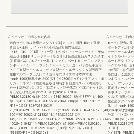
左ページから抽出された内容
右ページから抽出
組合せポリカ板仕様わスタム1片偶￨カスタム洞日￨IIIたて運棟1
■セット記号の見方
背面合■連棟￨サイドパネル￨別売品相包内容総合
ポートフィ_Jレ
llX181101011024雲フ=ィー語￨トかポトフイールポートミエ単体
カーポート本体色
組合せ価格[ポリカーボネート板含]￨￨は受注生産品カスタム単体
イトシルバーツー
(片面妻パネル)≦ア=ィー率￨トファインポートＲミ一ＴＬフアイ
ネート板クリアマ
ンポートＦミ一〒ＬフレンディーＲミ二一亘︱パオ自転車置場
ークアルミ樹B旨
ＹＲＴＲ型サイクルストップＡ型サイクルラック２Ａ型渡廊下
の○言阻こは色記
屋根アルコープ出入口ゴミ置場形式サイズ呼称本体寸法
際には、ご注意く
mmH:1900(標準柱)H:2400(長柱)H:2800(長々柱)クリアマットポ
ン本ワイトルバー
リカーボネアルミ樹脂複合板使用時加算額屋根スパン間回奥行
りがCBブラック
セット記号①o①o③①・①,②セット記号⑥②①①①①セット記
質ポリカーポネー
号③②①①①①単体22--18単体(3)*¥1481700米
跡ポリカーポネー
PBMCS2218CH¥184.20C白r【34S,80029-18単41837*¥164.400
タム(片面妻パネル
却一却¥199.90C36--18単13550ネ¥1841000単体(6)*¥197.800つ
生産品フアインポ
*PBMCS4318CH¥233‐30C導
体寸法mmH:1900
73,2004962*PBMCS50¥2111900)*PBMCS5018CH¥247.40tY85,40056681837*PBM
アルミ構胡旨複合
30C平97,60022--2121382144ネPBMCS2221C平
号①・①・③①・
149,700(D*PBMCS2221CL¥156,200*PBMCS2221CH¥191,70CY44‐
22--18単体(3)21
40029--21単42144*PBMCS2921C¥167,1001十PBMCS2921CL
PBMDS221SC¥15
半173,600*PBMCS2921CH¥209,10C挙59,20036--21単体
-18単体
(513550*PBMCS3621C¥1
(4)1837HtPBMDS