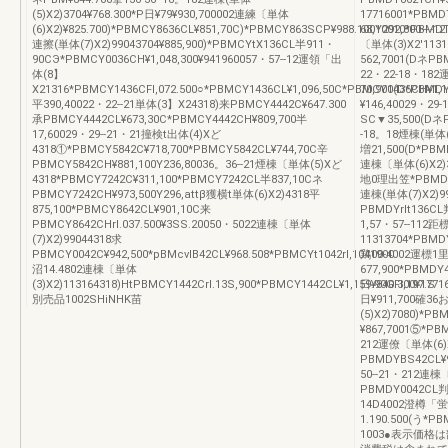
(5)X2)3704¥768.300*P日¥79¥930,700002連練〔単体
17716001*PBMD
(6)X2)¥825.700)*PBMCY8636CL¥851,70C)*PBMCY863SCP¥988.100Y292,800―-12
68,10010*PBMD
連擦(単体(7)X2)99043704¥885,900)*PBMCYtX136CL半911・
〔単体(3)X2'113
90CЭ*PBMCY0036CH¥1,048,300¥941960057・57--12運領「出
562,7001(DネP
体(8】
22・22-18・182
X21316*PBMCY1436CFl,072.500○*PBMCY1436CL¥1,096,50C*PBMCY1436CH¥1,1
70,900(D*PB
平390,40022・22--21単体(3】X24318)来PBMCY4442C¥647.300
¥146,40029・29
承PBMCY4442CL¥673,30C*PBMCY4442CH¥809,700半
SC▼35,500(DネP
17,60029・29--21・21撞検t出体(4)Xど
-18。18煙棟(単体(
4318①*PBMCY5842C¥718,700*PBMCY5842CL¥744,70C辛
増21,500(D*PBM
PBMCY5842CH¥881,100Y236,80036。36--21煙棟〔単体(5)Xど
連棟〔単体(6)X2)3
4318*PBMCY7242C¥311,100*PBMCY7242CL半837,10Cネ
地0理出笠*PBMDY86
PBMCY7242CH¥973,500Y296,attβ獲横t単体(6)X2)4318平
連棟(単体(7)X2)9
875,100*PBMCY8642CL¥901,10C来
PBMDYrlt136CL
PBMCY8642CHrl.037.500¥3SS.20050・5022連棟〔単体
1,57・57--11
(7)X2)99044318求
11313704*PBMDY
PBMCY0042C¥942,500*pBMcvlB42CL¥968.508*PBMCYt1042rl,1041900
鶏00‐4002運標1里
沼14.4802連棟〔単体
677,900*PBMDY
(3)X2)113164318)HtPBMCY1442Crl.13S,900*PBMCY1442CL¥1,159.90GFl,197.S
日¥840.300¥177
別売品1002SHiNHK苗
日¥911,700確36
(5)X2)7080)*P
¥867,7001⑤*PBM
212運僚〔単体(6)X
PBMDYBS42CL¥9
50--21・212連棟〔
PBMDY0042CL判9
14D4002澄樽「蛍体
1.190.500(う*P
1003●表示価