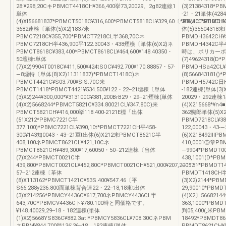
28:¥298,20CキPBMCT4418CH¥366,400挙73,20029。2g82連線1
(3)21384318*PB
単体
-21・21単体(428
(4)XI56681837*PBMCT5018C¥316,600*PBMCT5818CL¥329,60〔*PBMCT5818CH¥3
386,600*PBMDH2
3682連検〔単体(5)X2)1837米
体(5)35504318来
PBMC7218C¥355,700*PBMCT7218CL半368,70Cネ
PBMDH3642CH¥S
PBMC7218CH半436,900平122.30043・438煙横〔単体(6)X2)ネ
PBMDH4342C半4
PBMCT8618C¥383,400*PBMCT8618CL¥464,600¥148.40350・
時は、ポリカーボネート
50壇棟t単体
(7)49624318(D*
(7)X2)9904T0018C¥411,500¥424tSOC¥492.700¥170.88857・57-
PBMDHSa42CL¥5
―8煙特〔単体(8)X2)11311837)*PBMCT1418C)ネ
(8)566843181()
PBMCT4421C¥S03.700¥SlS.70C来
PBMDH5742C日H
PBMCT1418*PBMCT4421¥534.500¥122・22--21壇棟〔単体
-182連棟(単体(3)
(3)X2)244¥300,000*¥313100C¥381,200BrB29・29--21煙棟(単体
20029・292連棟
(4)X2)5668244*PBMCT5821C¥334.80021CL¥347.80C)来
(4)X215668*¥n4
PBMCT5821CH¥416,000挙118.400-2121E標「出体
362醐郎単体(5)X2
(51X212*PBMC7221C半
PBMD7218CL¥38
377.100)*PBMC7221CL¥390,10t*PBMCT7221CH平458‐
122,00043・43
300¥143知0043・43--21軍t出体(6)X212来PBMCT8621C半
(6)X218492ⅢPB
408,100ネPBMCT8621CL¥421,10Cネ
410,0001⑤章PBM
PBMCT8621CH¥489,300¥17,60050・50--212連棟〔当体
―9904*PBMDT00
(7)X244*PBMCT0021C半
438,1001(D*PBM
439,800*PBMCT0021CL¥452,80C*PBMCT0021CH¥521,000¥207,20057・
―1131*PBMDT14
57--212連棟〔革体
PBMDT1418CH半5
(8)X113162*PBMCT1421C¥53S.400¥547.46〔平
(3)X2)2144*PB
S66.288y236.800面単棟背合連22・22--18,18東t出体
29,90010*PBM
(3)X214256*PBMCY4436C¥617,700ネPBMCY4436CL半
(4)X2〕5668214
643,70C*PBMCV4436Cト¥780.100時と同価格です。
363,1000*PBMD
¥148.40029,29--18・182連棟(単体
判05,400(,米PBM
(1)X2)5668YS836C¥882.3atl*PBMCY5836CL¥708.30CネPBM
18492*PBMDT86
ネPBM¥844.700挙136'36--18。182連棟(単体
PBMDT8621CH