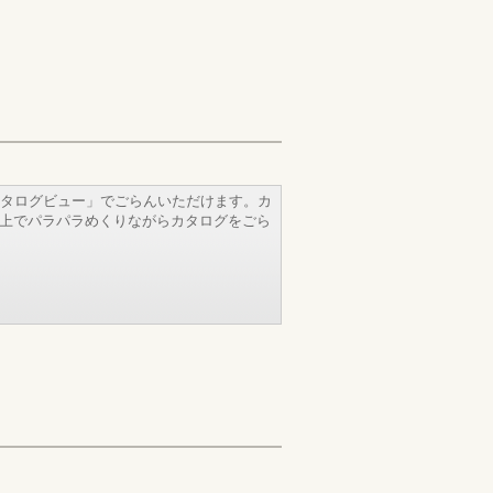
タログビュー」でごらんいただけます。カ
b上でパラパラめくりながらカタログをごら