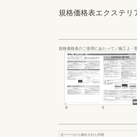
規格価格表エクステリア編_2
規格価格表のご使用にあたって／施工上・
8
9
左ページから抽出された内容