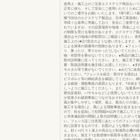
使用上・施工上のご注意エクステリア商品をいつ
正常に保ち、そして安全にご使用いただくために
いてのご遵守をお願いいたします。1翠1筆￨ン1
颯°0当社のエクステリア製品は、日本工業規格(」
等様々な基準に準拠しており、安全にご使用でき
れていますが、その設置場所や地域・用途により
の制限を受ける場合があります。エクステリア製
場合はその地域の所轄窓□にご確認ください。使用
施工上の￨■注1意次のような使い方をしますと、
による身体の損傷等の危険があります。●フェン
り、乗ったり、寄りかかった')しないでください
物・布団等を乗せないでください。●商品の施工
取付説明書に従ってください。また、施工完了後
書・取扱説明書を施主様にお渡しください。●支
モルタル等で基がないでください。●みだ')に改造
でください。*フェンスを組立・取付する場合は
ビスボルト等の締結具合を確認してください。締
よる破損・飛散事故の原因となります。*水抜き
しヽように施工してくださしヽ。また、塩素系や
硬化促進剤、バサモルなど￨よ使用しないでくだ
が促進され破損事故につながるおそれがあります
風が集中しやすしヽ場所、崖上、風当たりの強し
施工する場合￨よ、風による飛散事故が起きるお
ので、柱を追加して柱間隔]m以内で施工してくだ
と本体連結部の間隔￨よ取付説明書にしたがって
い。フェンス設ご注意置にあたってのフェンスは
的に設置するものです。右図のような場所への設
ん。顔く<ポ￨スト崖上や高台など転落防止柵の
きません。旅文卜1ま銃使物や薪苗等を叢け入れ
の他の目的に使用しないでください。沿岸に面し