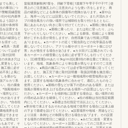
までも美しく
畠寵溝英解鞍拷1誓を、拝齢下零根￨1渡廊下午雫子千!?子?T:￨使
次の事項につ
用上のご注意施五上のこ注意次のような使い方をしますと、商
基1警離屈繍霞龍
品の破損などによる身体の損傷等の危険があります。●崖や山
iS)や社内基準
上、海岸べ↓)などには設置しないでください。また片流れタイ
るよう設計さ
プの場合風当りの強い場所では補助柱を取り付けるとともに、
法規や条例等
風にあおられない向きに取り付けてください。●屋根に物を載せ
品を設置する
ないでください。●屋根に乗ったり、または柱に登ったり、ぶら
1土￨のむ注意
下がったりしないでください。●熱による膨張。収縮により屋根
商品の破損など
材がこすれる音が発生しますが、自然現象であり性能上問題
スを揺すった
あ'りません。●カーポートの近くで殺虫剤などの化学薬品を噴
。●雨具・洗濯
霧しないでください。アクリル板やポリカーボネート板にひび
については必ず
害」れが発生する場合があ')ます。●カタ回グに記載されている
に取付説明
各カーポートの積雪量になる前に必ず雪下ろしを行ってくださ
柱の水抜き穴は
い。注)積雪量]cmあたり3kg/m2(比重03)の単位量にて算出して
,変更をしない
います。地域、気象条件により単位量が異なりますのでこ注意
、施工後に必す
ください。●商品の施工については必ず取付説明書に従ってくだ
結不良￨よ風に
さい。また、施工完了後に取付説明書・取扱説明書を施主様に
了しを塞がな
お渡しください。●カーポートは一般地域用や積雪地用があ'ブ
強アルカリ系
ます。設置する地域の気象条件に合わせて、適応したものをご
さい。柱の腐食
使用ください。●屋根の雪などが落下の恐れのある場所、または
。*強風地域や
強風が屋根を吹き上げる恐れのある場所への設置はしないでく
ヽ場所などに
ださい。●カーポートを傾斜地に設置する場合は、低い場所の柱
それがあります
の埋め込み深さを確保してください。●柱の移動は当社指定範囲
さい。*自在柱
内にしてください。●基礎は当社指定寸法以上にしてください。
施工してくださ
●寒冷地で凍上するおそれのある地域で使用する場合には凍上線
隣地境界を目
の下まで基礎を設けてください。●設置場所や地域・用途などに
置はできませ
より法規・条例などの制限を受ける場合があ'ブます。その設置
様なご使用はで
する場所の所轄窓日にご確認ください。●みだ')に改造・変更を
るもあです。そ
しないでください。カーポート設置にあたってのご注意カーポ
た非常に風当
ートには一般地域用や積雪地域用などがあ↓)ます。設置する地