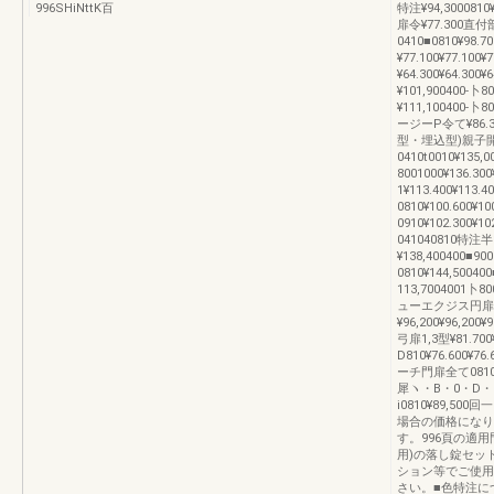
996SHiNttK百
特注¥94,30008
扉令¥77.300
0410■0810¥98.
¥77.100¥77.1
¥64.300¥64.3
¥101,900400
¥111,100400-
ージーP令て¥86.
型・埋込型)親子
0410t0010¥135,0
8001000¥136.3
1¥113.400¥11
0810¥100.600¥1
0910¥102.300
041040810特注半1
¥138,400400
0810¥144,50
113,7004001卜8
ューエクジス円扉
¥96,200¥96,200
弓扉1,3型¥81.70
D810¥76.600¥76
ーチ門扉全て0810特
犀ヽ・B・0・D・」
i0810¥89,50
場合の価格になり
す。996頁の適
用)の落し錠セッ
ション等でご使用
さい。■色特注に