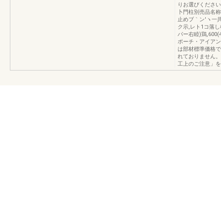
りお選びください
卜門柱別売品名称使
止めブ｀ン′ヽ一共通
ク示,レト1コ落し
パー右睦)鶏,60
ポーチ・アイアンテ
は部材標準価格で
れておりません。
工上のご注意」を