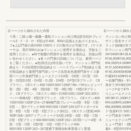
左ページから抽出された内容
右ページから抽出
マ系︱二聴ョ囁一菱轟一藁恥マンション向け商品[F目柱]※プレジ
マンシヨン向け商
ールE・F・G・H・K型は巾400、800の品揃えがあけりません。
ザイン型名サイズ呼
フ●上記門扉の高H000‐1200サイズの取付けが可能です。(マイポ
ラック(銃物)CBブ
ーチは、高打000のみ)●マンションに使用する場合は、空錠をご
巾マンション用門
使用ください。●特寸範囲の問扉巾を使用する場合は、別途お問
041040810¥12
い合わせください。●各々の門扉の詳細については、参照ベージ
¥106,800¥106
をご覧ください。●色(特注)は特注扱いです。マンション用門柱
¥94,000均4.0
納まり・Fヨ柱用壁付部品納まり・ベースプレート門柱納まり直
¥131,600400
付部品納まり適用門扉門扉シリーズ名型名色適用門扉サイズ参
¥140,300400t8
照ベージ巾形材門扉ニューエクジスDA型・DB型・DC型・DD
Pl最¥33.600¥93.
型・DE型DG型・DH型・DJ型・DN型・DP型CBブラック、CB
ー右隆門廃A・B14U
ブラウン、CBステン400-1000100011200P.186∼195セレビュー1
扉全て3910特注¥9
型・2型・3型・4型・5型6型・7型・8型,9型・10型CBブラッ
ィークP全て¥79
ク、CBブラウン、CBステン400々日9001000,1200P.202-209ス
りニューエクジス門
ーパー有峰A型・B型CBブラック、CBブラウン、CBステン400-
0810¥121,200¥1
10001000‐1200P.216∼219鋳物門扉プレジールA型・B型・C型・
¥99,600¥99,60
D型・」型※ブラック400-9001000.1200P.234-237マイポーチA
¥86,800¥86,
型・B型・C型・D型・E型ブラック(特注)、CBステン(塗装)400-
卜'括差¥121.50
900P.268∼269アイアンティークSA型,SB型・A型・B型・C型・
ーク門扉全て¥99.9
D型・E型ブラック400-8001000,1200P.252∼257回一ジーA型・B
ニューエクジス門扉DA
型・C型・D型・E型F型・G型・H型ブラック400-
ヒュー門扉1・3型08
8001000.1200P.262∼267渡廊下屋根自転車置場ゴミ置場
雇A・B型0910半66