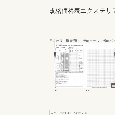
規格価格表エクステリア編_2
門まわり 機能門柱・機能ポール・機能パネ
96
97
左ページから抽出された内容