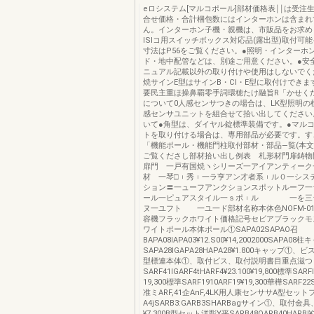
eロシステム[マルコポール]部材価格表￨￨は受注
合せ価格・合計梱包数にはインターホンは含まれ
ん。インターホン子機・親機は、市販品をお求め
lSlコ用スイッチボックス対応品(露出型)取付可
寸法はP56をご覧ください。●照明・インターホ
ド・地中配管などは、別途ご用意ください。●安
ニュアル記載以外の取り付けや使用はしないでく
焼サインE型はサインB・CI・E型に取付けでき
要民主重ほ操鼻覇零手詞環穂たけ融旨R「かせく
について0人感センサつきの場合は、LK型照明の
感センサユニットを組合せて拾い出してください
いて●角型は、ダイヤル錠標準装備です。●マル
トを取り付ける場合は、専用部品が必要です。す
「機能ポール・機能門柱取付部材・部品―覧(本文5
ご覧くださし部材拾い出し例表 札形材門扉鋳物
扉門 一戸有国焼ヽシリーズ一アイアンティーク
材 一琴□︲秀︲一ラ亨アン才者系︲ル０一シス
ション〓一ューフアンクションスポットルーフ一
ール一ピュアスタイル一ｓポ︲ル 一を三ラ
ヌ一ユフト 一ユ一ド部材名称本体色NOFM-01F
容機フラックホワイト価格記号セビアブラックモ
ワイトポール本体ポール①SAPA02SAPAO召
BAPA08lAPA03¥12.S00¥14,2002000SAPA08
SAPA28IGAPA28HAPA28¥1.800キャッブ①、
型標連本体①、取付ビス、取付説明書目重点滋つ
SARF41IGARF4tHARF4¥23.100¥19,800標準SARF
19,300標準SARF1910ARF19¥19,300華樺SARF2
准ミARF,41企AnF,4LK用人康センササA型セット
A4jSARB3:GARB3SHARBagサイン①、取付
¥7.300B型セット洋彫Y平SARB48OARB40HARBI¥14