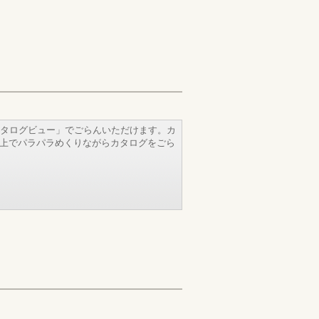
タログビュー」でごらんいただけます。カ
b上でパラパラめくりながらカタログをごら