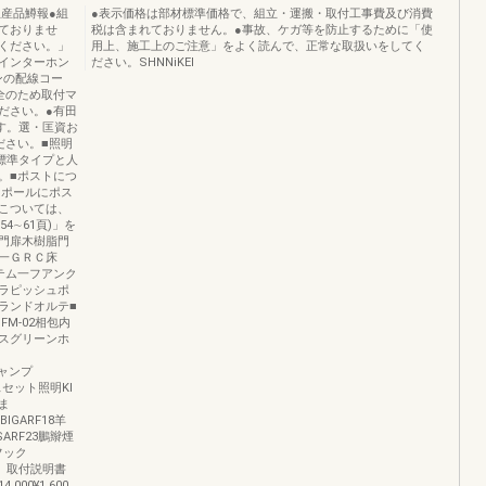
生産品鱒報●組
●表示価格は部材標準価格で、組立・運搬・取付工事費及び消費
ておりませ
税は含まれておりません。●事故、ケガ等を防止するために「使
ください。」
用上、施工上のご注意」をよく読んで、正常な取扱いをしてく
能インターホン
ださい。SHNNiKEl
ンの配線コー
全のため取付マ
ださい。●有田
ます。選・匡資お
ださい。■照明
標準タイプと人
。■ポストにつ
コポールにポス
こついては、
4∼61頁)」を
門扉木樹脂門
一ＧＲＣ床
テム一フアンク
ラピッシュポ
ンドオルテ■
M-02相包内
スグリーンホ
柱キャンプ
ビスセット照明Kl
ま
IBIGARF18羊
2SARF23鵬辮煙
フック
金具、取付説明書
.000¥1.600