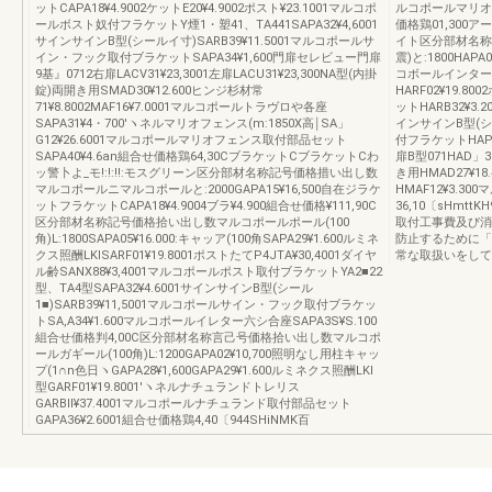
ットCAPA18¥4.9002ケットE20¥4.9002ポスト¥23.1001マルコポ
ルコポールマリオフ
ールボスト奴付フラケットY煙1・塑41、TA441SAPA32¥4,6001
価格鶏01,300アー
サインサインB型(シールイ寸)SARB39¥11.5001マルコポールサ
イト区分部材名称
イン・フック取付ブラケットSAPA34¥1,600門扉セレビュー門扉
震)と:1800HAPA0
9基』0712右扉LACV31¥23,3001左扉LACU31¥23,300NA型(内掛
コボールインターホン
錠)両開き用SMAD30¥12.600ヒンジ杉材常
HARF02¥19.8
71¥8.8002MAF16¥7.0001マルコポールトラヴロや各座
ットHARB32¥3.2
SAPA31¥4・700′ヽネルマリオフェンス(m:1850X高￨SA」
インサインB型(シー
G12¥26.6001マルコポールマリオフェンス取付部品セット
付フラケットHAP
SAPA40¥4.6an組合せ価格鶏64,30CブラケットCブラケットCわ
扉B型071HAD」31
ッ警卜よ_モ!:!:!!:モスグリーン区分部材名称記号価格措い出し数
き用HMAD27¥18
マルコポールニマルコポールと:2000GAPA15¥16,500自在ジラケ
HMAF12¥3.30
ットフラケットCAPA18¥4.9004ブラ¥4.900組合せ価格¥111,90C
36,10〔sHm
区分部材名称記号価格拾い出し数マルコポールポール(100
取付工事費及び消
角)L:1800SAPA05¥16.000:キャッア(100角SAPA29¥1.600ルミネ
防止するために「
クス照酬LKlSARF01¥19.8001ポストたてP4JTA¥30,4001ダイヤ
常な取扱いをして
ル齢SANX88¥3,4001マルコポールポスト取付ブラケットYA2■22
型、TA4型SAPA32¥4.6001サインサインB型(シール
1■)SARB39¥11,5001マルコポールサイン・フック取付ブラケッ
トSA,A34¥1.600マルコポールイレター六シ合座SAPA3S¥S.100
組合せ価格判4,00C区分部材名称言己号価格拾い出し数マルコポ
ールガギール(100角)L:1200GAPA02¥10,700照明なし用柱キャッ
プ(1∩n色日ヽGAPA28¥1,600GAPA29¥1.600ルミネクス照酬LKl
型GARF01¥19.8001′ヽネルナチュランドトレリス
GARBll¥37.4001マルコポールナチュランド取付部品セット
GAPA36¥2.6001組合せ価格鶏4,40〔944SHiNMK百