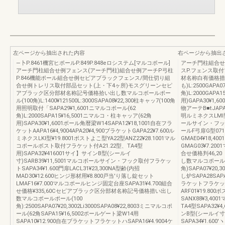
左ページから抽出された内容
右ページから抽出
―卜P.8461機宮ヒポールP.849P.848eロシステム[マルコポール]
アーチ門柱組合せ例
アーチ門柱組合せ例フェンス(アーチ門柱)組合せ例アーチP弓柱
スP.フェンス取
P.846機能ポール組合せ例セビアブラックフェンス/間仕切り組
材名称白有価格措
合せ例トレリス取付部品セット(上・下4ヶ所)モスグリーンセピ
も)L:2500GAPA
アブラック区分部材名称記号価格拾い出し数マルコボールポー
角)L:2000GAP
ル(100角)L:1400¥121500L:3000SAPA08¥22,300柱キャッ7(100角
用)GAPA30¥1,
用照明取付「SAPA29¥1,6001ニマルコポール(62
物アーテB■tJAPA
角)L:2000SAPA15¥16,5001ニマルコ・柱キャッア(62角
明ルミネクスLMl
用)SAPA30¥1,6001ボール角暦梁W14SAPA12¥18,1001自在フラ
ールサイン・フック
ケットAAPA16¥4,9004APA20¥4,900ブラケットGAPA22¥7.600ル
ールF弓扉G型0712
ミネクスLKl型¥19.8001ポストよこ型YA22型ANZ22¥28.1001マル
GMAE04¥18,4
コポールボスト取付フラケット付A21.22型、TA4型
GMAG03¥7.20
用)SAPA32¥416001サイ】サインB型(シールイ
合せ価格判46,
寸)SARB39¥11,5001マルコボールサイン・フック取付フラケッ
し数マルコポールポ
トSAPA34¥1.600門扉LACL31¥23,300NA型齢(内招
角)SAPA07¥20,
MAD30¥12.600ヒンジ形材用¥8.800戸当'り落し錠セット
し炉SAPA28SAPA
LMAF16¥7.000マルコポールヒンジ固定台座SAPA31¥4.700組合
ラケットフラケットA
せ価格¥335,60Cセピアブラック区分部材名称記号価格措い出し
ARF01¥19.80
数マルコポールポール(100
SANX88¥3,4
角):2500SAPA07¥20,3002Li3000SAPA08¥22,8003ミニマルコポ
TA4型SAPA32¥
ール(62角SAPA15¥16,5002ポールゲート梁W14用
ンB型(シールイ寸)
SAPA10¥12.900自在ブラケットフラケットハSAPA16¥4.9004ケ
SAPA34¥1.60