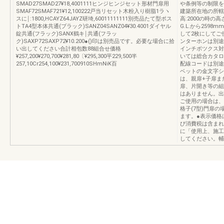
SMAD27SMAD27¥18,4001111ヒンジヒンジセット形材門扉用
や条例等の制限を
SMAF72SMAF721¥12,100222戸当リセット木粉入り樹脂1ラヽ
建築所在地の所轄
スに￨:1800,HCAYZ64JAYZ研埼,60011111111別売品たて型ポス
高:2000の時の高
トTA4型本体共通(ブラック)SANZ04SANZ04¥30.4001ダイヤル
G.L.から259
錠共通(フラック)SANX鶴キ￨共通(フラッ
して2枚にしてご
ク)SAXP72SAXP72¥10.200●()印は別売品です。必要な場合に拾
ンターホンは別途
い出してください合計相包数88組合せ価格
インチボツクス対応
¥257,200¥270,700¥281,80〔¥295,300平229,500半
いては総合カタロ
257,10Cr254,100¥231,700910SHmNiK百
配線コードは別途
ベットの金文字シ
は、親扉+子扉ま
扉、片開き等の組
はありません。出
ご使用の場合は、
格子(7型)門扉
ます。●表示価格
び消費税は含まれ
に「使用上、施工
してください。輔Nt