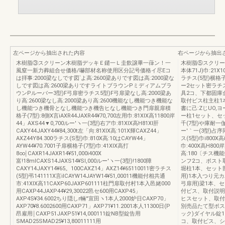
左ページから抽出された内容
右ページから抽出
木樹脂③スクリーン木樹脂デッキＥ鑓一Ｌ圭飲譲畢一葎ン！一
木樹脂⑤スクリー
風窒一新力葬組合せ価格/嚇部材名称使用区分記号価格イ尽Eコ
本体71J)巾:21X
は拝事:2000梁なしです図`よ高:2600梁ありです図は高:2000梁な
ラチス(5型)横格
しです図は高:2600梁ありですライトブラウンPミディアムブラ
ー2セット密ラチス
ウンPルーバー3型)F弓扉密ラチス5型)F弓扉梁なし高:2000梁あ
具2コ、下都固庫
り高:2600梁なし高:2000梁あり高:2600機能なし機能つき機能な
取付ビス柱主柱1
し機能つき機骨となし機能つき機告ヒなし機能つき門扉親扉積
書に己:ZじUO
格子(7型):8側X言iAXR44JAXR44¥70,700左用巾:81XIX高11800岸
ー柱1セット、セ
44」AXS44▼0,700ルー′ヽ一(3型)右ア巾:81XIX高H81Xl肝
千(7型)や庫耐一
CAXY44JAXY44¥84,300t左「向:81XIX高:101X輝CAXZ44」
ー′｀一(3型)占序同
AXZ44Y84.300ラチス(S型)巾:810X高:10はCAYW44」
ス(5型)巾i800X高
AYW44¥70.7001子扉横格子(7型)巾:41XIX高打
巾:400X高H800
8∞￨CAXR14JAXR14¥51,000i400X
高:180〔チス
富!18mlCAXS14JAXS14¥Sl,000ルー′ヽ一(3型)!1800障
ンフ2コ、ポスト取
CAXY14JAXY14¥65。100CAXZ14」AXZ14¥65110011密ラチス
堀柱1本、セット部
(5型)弔141111X言ilCAYW14JAYW14¥51,00011機能付相共通
用)1本入つり元カ
市:41XIX高11CAXP60JAXP601111柱門扉取付村1本入邑姥000
弓扉用)梁1本、
用CAXP44JAXP44¥29,30022邑セ600用CAXP45」
付ビス、取付説明
AXP4S¥34.6002ちり隠しr輛°宣田ヽ1本人2000炉日CAXP70」
ヒスセット、取付
AXP70¥8.6002600用CAXP71」AXP71¥11.2001本人11300日(P
別売品たて型ポス
昂雇用￨CAXP51JAXP51¥14,000111錠NB型錠告用
ック)ダイヤル錠
SMAD25SMAD25¥13,80011111用
コ、取付ビス、シ