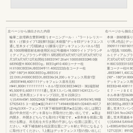
左ページから抽出された内容
右ページから抽出
輪輩こ款埋葬古豊郭神梨うオーニング一ル︲︲”ラ一トレリス一
本体・師材横張り
朝Ｘ︲げ膨タイプ12段脚1別諭￨木樹脂°デッキEEデツキフエンス
り1男J売品￨デ
通し笠木タイプ]3面納まり(横張り)[デッキフェンスパネル1型]
39091111901
高:1000用唖部材名称使用区分記号価格H:1000ライトブラウンP
ル1型]高:100
ミディアムブラウンP1間11.5間2間3尺6尺9尺12尺3尺6尺9尺12
ルミディアムブラウン
尺3尺6尺9尺12尺柱間柱SBEE01¥7.2tlaH:1000SBEE02¥8.0側
尺3尺6尺9尺12
68390度H:800CBEEOg』BEEOg¥10.400コーナー柱
H:80CSEEE01SE
H:ll100CBEE04JBEE04半11.4002222自在コーナー柱
重コーナー柱H:800C
(90°-180°)H:800CBEEOgJBEEOSド
JBEE04¥11,4
22.OtltlJH000CBEEOtJBEE06r24,200ッキフェシス用扉1型
(90°∼180°)H:80
JBEE81¥48,4001111デッキフェレス扉吊元柱
デッキフェンス用扉1型H
H¥41,800H:1111111111ヽネル1型333CBEE34¥23・3柱端部材
BEE82r48.40
¥5,500半S,6001111111通し笠木1スパン埼,0001142412スパン
Ｅ７︲一ＪＢＥＥ７２r4
4221し笠木用エンドキャンプ222し笠キ22床(2コ
ネル本体1型0608CB
り)SAYA45¥1.5005234灰下橋輔材=RRFSAYB61SAYB61¥3,98畑
100333CBEE3gJ
5792543５３一紺合■揃￨Ft41111“14944tX簡401r324401r407,7
材CBEElgJBEE13¥
ぼr4g3,tXX―フェンス11床下補強材E案内●左記拾い出しは開口
通し笠木1スパンCBE
面の中央付近ヘデッキ扉をlヶ所取付けた拾い出しです。●扉は
BEE12rll.9oo
内開き、外開きどちらでも取付け可能です。●扉本体を前面に取
通し笠木用連絡キャ
付ける際は、吊元柱を大引き間の干渉しない位置に設置してく
り)SAYA4:SAYA
ださい。※床下補強材を柱設置位置にデッキ材と平行になるよう
L=838SAYB61SA
に取付けてください。1上配はデッキフェンス1型の指い出しに
12712日R〕8910