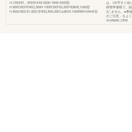
H:CBEE81」BEE81X44.000H:1¥48.4005型
は、UD手すり拾
H:800CBEF81¥52,300H:1000CBEF82JBEF82¥58,1006型
材標準価格で、組
H:800CBEG31JBEC81¥52,800JBECa2¥S8.106898SHiNttK百
お',ません。●
のご注意」をよく
SHiNMKゴ899