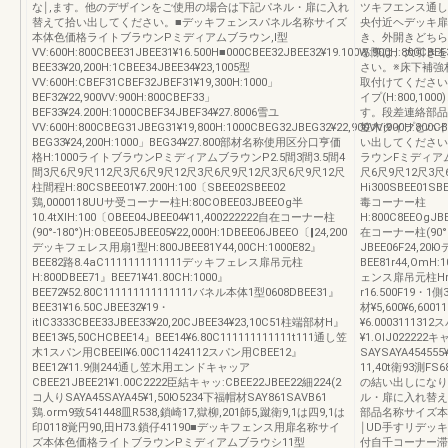
な￨,ます。他のデザインをご使用の場合は下記パネル・扉に入れ
ツキフエンス通し
替えて拾い出してください。■デッキフェンスパネル名称サイズ
央付近ヘデッキ扉
本体色価格ライトブラウンPミディアムブラウン,l型
き、外開きどちら
VV:600H:800CBEE31JBEE31¥16.500H■000CBEE32JBEE32¥19.100W:900H:800CBE
る際は、大引きを
BEE33¥20,200H:1CBEE34JBEE34¥23,1005型
さい。※床下補強
VV:600H:CBEF31CBEF32JBEF31¥19,300H:1000」
取付けてください
BEF32¥22,900VV:900H:800CBEF33」
イプ(H:800,1
BEF33¥24.200H:1000CBEF34JBEF34¥27.8006雪ユ
す。段差連絡部品CB
VV:600H:800CBEG31JBEG31¥19,800H:1000CBEG32JBEG32¥22,900VVi900H:800
笠木タイプとハイ
BEG33¥24,200H:1000」BEG34¥27.800部材名称使用区分口亨価
い出してください
格H:1000ライトブラウンPミディアムブラウンP2.5間3間3.5間4
ラウンFミディアムブ
間3尺6尺9尺112尺3尺6尺9尺12尺3尺6尺9尺12尺3尺6尺9尺12尺
尺6尺9尺12尺3尺
柱間程H:80CSBEE01¥7.200H:100〔SBEE02SBEE02
Hi300SBEE01SB
鶏,0000118UUサ受コーナー柱H:80COBEE03JBEEOg半
毒コーナー柱
10.4tXlH:100〔OBEE04JBEE04¥11,400222222自在コーナー柱
H:800C8EEOgJBE
(90°-180°)H:OBEE05JBEE05¥22,000H:1DBEE06JBEEO〔‖24,200
在コーナー柱(90°∼1
デッキフェレス用扇1型H:800JBEE81Y44,00CH:1000E82』
JBEE06F24,2
BEE82路8.4aC1111111111111デッキフェレス扉吊元柱
BEE81r44,OmH:
H:800DBEE71』BEE71¥41.80CH:1000』
ェンス扉吊元柱Hr41
BEE72¥52.80C111111111111111バネル本体1型0608DBEE31』
r16.500F19・1側
BEE31¥16.50CJBEE32¥19・
材¥5,600¥6,60
itlC3333CBEE33JBEE33¥20,20CJBEE34¥23,10C51柱端部材H』
¥6.00031113
BEE13¥5,50CHCBEE14』BEE14¥6.80C111111111111t111通し笠
¥1.OIJ022222
木1スパン用CBEEll¥6.00C11424112スパン用CBEE12』
SAYSAYA45455
BEE12¥11.9側244通し笠木用エンドキャッア
11,40t衛93測
CBEE21JBEE21¥1.00C2222臣結キャッ:CBEE22JBEE22細224(2
の結い出しになり
コ人りSAYA45SAYA45¥1,50Ю5234下福帽材SAY861SAVB61
ル・扉に入れ替え
鶏.orm9致541448皿R538,鎖崎17,獄柳,201師5,蹴衛9,1は四9,1は
部品名称サイズ本
印0118覚円90,田H73.鎖仔41190■デッキフェンス用扉名称サイ
￨UD手すリデッキ取付
ズ本体色価格ライトブラウンPミディアムブラウシ11型
付自千コーナー滞H: