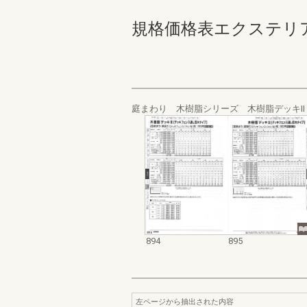
規格価格表エクステリア編_20
庭まわり 木樹脂シリーズ 木樹脂デッキⅡ
894
895
左ページから抽出された内容