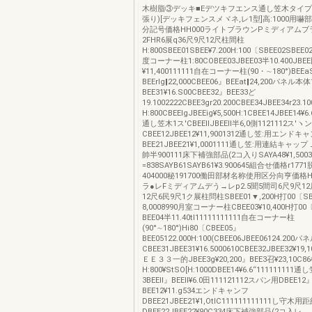
木樹脂③デッキ■Eデツキフエンス通し笠木タイプ]
張り)[デッキフェンスメヾネ,レ1型]高:1000用
分記号価格HH000ライトブラウンPミディアムブラ
2FHR6展q36尺9尺12尺柱間柱
H:800SBEE01SBEE¥7.200H:100〔SBEE02SBEE02
度コーナー柱1:80COBEE03JBEE03半10.400JBE
¥11,400111111自在コーナー柱(90・∼180°)BEE
BEErlg‖22,000CBEE06』BEEat‖24,200パネル本
BEE31¥16.S00CBEE32』BEE33ど
19.1002222CBEE3gr20.200CBEE34JBEE34r23
H:800CBEElgJBEEig¥5,500H:1CBEE14JBEE14¥6
通し笠木1ス′CBEEllJBEEll半6,0側1121112ス′ヽン
CBEE12JBEE12¥11,9001312通し笠:用エンドキ
BEE21JBEE21¥1,0001111通し笠:用連結キャ
帥半900111床下補強部品(2コ入りSAYA48¥1,500
=838SAYB61SAYB61¥3.900645組合せ価格r1771脱
404000秘191700働田部材名称使用区分向亨価格H
ラ●レFミディアムデう→レp2.5聞5間司6尺9尺12尺
12尺6民9尺1ク展柱問柱SBEE01▼,200H打00〔SB
8,0008990月室コーナー柱CBEE03¥10,400H打00
BEE04半11.40tl11111111111自在コーナー柱
(90°∼180°)Hi80〔CBEE05』
BEE05122.000H:100(CBEE06JBEE06124.20
CBEE31JBEE31¥16.5000610CBEE32JBEE32¥19,
ＥＥ３３一的JBEE3g¥20,200』BEE3召¥23,10C
H:800¥StSO[H:1000DBEE14¥6.6“1111111
3BEEll』BEEll¥6.0田111121112スパン用DBEE12
BEE12¥11.g534エンドキャンフ
DBEE21JBEE21¥1,OtlC111111111111し守
DBEE22JBEE22¥90C334床下補強部品(2コ入レ