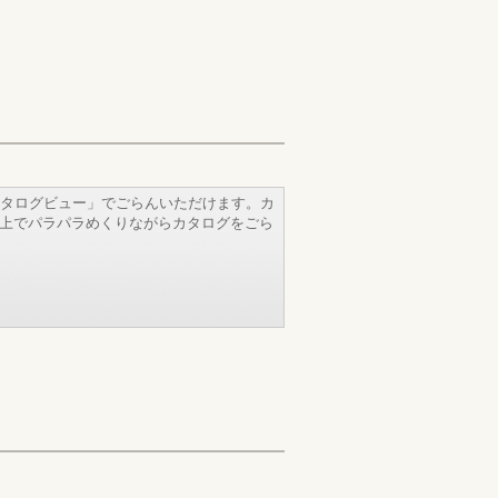
タログビュー」でごらんいただけます。カ
b上でパラパラめくりながらカタログをごら