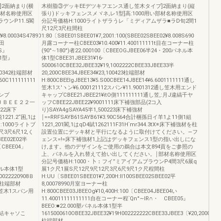
2面納まり(横
木樹脂③デッキEEデツキフエンス通し笠木タイプ]2面納まり(縦
嚇部材名称使用区
張り)ドッキフェンスメヾネ,レ1型]高:1000用い部材名称使用区
ウンP11.5閣
分記号価格H:1000ライトザラうレ「ミディアムザラ■ラD旬2間1
尺12尺3尺柱間柱
¥8.00034S47890
1:80〔SBEE01SBEE01¥7,2001:100(SBEE02SBEE02¥8.008S690
E田
月露コーナー柱CBEE03¥10.400¥11.400111111t目在コーナー柱
aS』
(90°∼180°)者22.000100〔CBEEOGJBEE06半24・200パネル本
体1型』
体1型CBEE31JBEE31¥16‐
5000610CBEE32JBEE32¥19,1002222CBEE33JBEE33半
.100342柱端部材
20,200CBEE34JBEE34¥23,100423柱端部材
.60C111111111
H:800CBEElgJBEE13¥5.S00CBEE14JBEE14¥6.6001111111通し
笠木1ス′ヽン¥6.000121112スパン¥11.9001312通し笠木用エンド
ャンプ
キャップCBEE21JBEE21¥itO側111111111通し笠,:月J違縞千ヤ
ップＪＢＥＥ２２一
ッフCBEE22JBEE22¥9001111床下補強部品(2コ入
322床下
り)SAYA4gSAYA45半1,500223床下補強材
1221.2“困,1は
￨==RRFSAYB61SAYB61¥3.90C564合計梱孫日イ羊1よ11側1組
:1000ライトブ
1221,201閣,1はqD4賦1262111F31H`mr344.3tX※床下補強材を柱
3尺6尺12,く
設置位置にデッキ材と平行になるように取付けてください。―フ
EE02E02半
ェンス=!=床下補強材1上記はデッキフェンス1型の指い出しにな
〔CBEE04」
け,ます。他のデザインをご使用の鵜合は本文894貢をご参照の
上、パネルを入れ替えて拾い出してください。￨部材名称使用区
分記号価格H:1000・卜︰フイ”ミアイアムブラウンP4間3尺6展q
0パネル本体1型
展1ク尺1展S尺12尺9尺12尺3尺6尺9尺1ク尺程間柱
10022220908Ｂ
H:UU〔SBEE01SBEE01¥7,200H:ll100SBEE02SBEE02平
86柱端部材
8,00078990月室ヨーナー柱
11通し笠木1スパン用
H:800CBEE03JBEEOg¥10,400H:100〔CBEE04JBEE04い
』
11.40011111111111自在コーナー程`Qn°∼lR∩・ゝCBEE05』
BEEO:■22.000塑パネル本体1型半
木用距結キャソこ
1615000610OBEE32JBEE32¥19H002222222CBEE33JBEE3〔¥20,2000910C
柱端部材