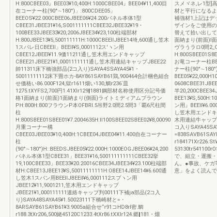
H:800CBEE03』BEE03¥10,400H:1000CBEE04』BEE04¥11,400目
スメヾネ,レ1型]
在コーナー柱(90°∼180°)」:800CDEE05」
材と平行になるよ
BEEOS¥22.000CBEE06JBEE06¥24.200パネル本体1型
補強材1上記はデ
CBEE31JBEE31¥16,S001111111CBEE32JBEE32¥19・
ザインをご使用の
100BEE33JBEE33¥20,2006JBEE34¥23,100柱端部材
替えて拾い出して
H:800JBEE13¥5,500111111H:1000CBEEllJBEE14埼,600通し笠木
面納まり(前面)l
1スパレ日CBEEll」BEEll¥S,0001112ス′ヽン用
ヴラうラロ0間2_O
CBEE12JBEEl¥11.9価11211通し笠木用エンドキャップ
H:800SBEE01S8E
CBEE21JBEE21¥1,0001111111通し笠木用連結キャップJBEE22
お竜コーナー柱BEE0
帥11311床下橋強部品(2コ入り)SAYA4SSAYA45¥1・
ナー柱(90°∼180°
50011111112床下畳ホカ‐8AY861SAYB61鶏,900464合計梱色組合
BEE05¥22,000
せ価格い86.000F124,獄r1611畑い130,鯛r236`皿
0608CBEE31JBEE
1275.tXYFS2,700円1.41Xlr129‖1881鋼部材名称使用区分記号価
半20,200CBEE34
格1面納まり(前面)1面納まり(側面)ライトミディアムブラウン
BEE13¥S,500H:
PH:800H:800フラウンP本OFBRl.5吊野2.0間2.5間3「覇6尺柱間
ン用』BEEll¥6.00
柱
し笠木用エンドキャップ
H:800SBEE01SBEE01¥7.2004635H:ll100SBEE02SBEE02¥8,00090
木用連結牛ャップCB
月重コーナー構
コ入りSAYA45SAY
CBEE03JBEE03¥10,400H:1CBEE04JBEE04¥11.400自在コーナー
=838SAVB61SA
柱
r184171Xr226.
(90°∼180°)H::BEEDSJBEE05¥22.000H:1000EOGJBEE06¥24,200
53130tr5411
パネル本体1型CBEE31」BEE31¥16,500111111111CBEE32挙
で、組立・運搬・
19,100CBEE33」BEE33¥20.20016CBEE34JBEE34¥23.100柱端部
ん。●事故、ケガ
材H:CBEE13JBEE13¥S,50011111111H:OBEE14JBEE14¥6.600通
意」をよく読んで
し笠木1スパン用BEEllJBEEll¥6,0001112スブヽン用
JBEE12¥11,9001211,笠木用エンドキャップ
JBEE21¥1,000111111連絡キャップ判00111下補ja部品(2コ入
り)SAYA48SAYA45¥1.50023111下橋崎材と=・
8ARSAYB61SAYB61¥3.9005a組合せ“r91コHD8rl密.鯛
r188.3tXr206,500姥45120C1233.4tXr86.tXXlr124.郷‖181・畑