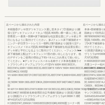
左ページから抽出された内容
右ページから抽出
木樹脂⑥デッキEEデツキフエンス通し笠木タイプ]1面納まり(横
本体=部材横張り
張り)[デッキフェンスメヾネ,レ1型]高:800用い葬一鑓ユご生し者
段納まり1別売品
罪喬背ン一暑美一郭葬※床下補強材を柱設置位置にデッキ材と平
8878909009
行になるように取付けてください。‖iiJフェンス床下補強材オー
型]高:1000用
ニング一炉日芳ラ一トレリス一朝料げ膨1面納まり(縦張り)[デッ
プ]※床下補強材
キフェンスメヾネル1型]高:800用嚇※床下補強材を柱設置位置に
付けてください。
デッキ材と平行になるように取付けてください。―フェンス4■■
り(前面)1面納
床下補強材上配はデッキフェンス1型の拾い出しになります。他
ヴううラpHH000
のデザインをご使用の増合は下83パネルに入れ替えて拾い出し
尺9尺柱間程
てください。■デッキフェンスパネル名称サイズ本体色価格ライ
H:800SBEE01SBE
トブラウンPミディアムプラウンF1型VV:600H:800CBEE31』
月豊コーナー柱H:80C
BEE31¥16,500H:1000CBEE32JBEE32¥19.100VV:900H:800CBEE33JBEE33¥20.200H
BEE04¥11.400
BEE34¥23,1005型
BEEOS¥22.000
VV:600H:800CBEF31CBEF32CBEF33JBEF31¥19,800HH000JBEF32
BEE31¥16.500CB
半
柱端部材HCBEE13
22,900W:900H:800JBEF33¥24,200HH000CBEF34EF34¥27,8006
対,500HCDEE14
型
CBEEll」BEEll¥6
W:6011H:800CBEG31¥19.800H:ltlt10CBEG32JBEG32¥22,900W:900H:800CBEG33
し守木用エンドキヤソ
BEG34¥27.800部材名称使用区分記号価格1面納まり(前面)1面納
ヤンフCBEE22』B
まり(側面)ライトブラウンPミディアムザラうラpH:800H:1.0聞
SAYA45SAYA45
4PH53尺6尺12尺柱間柱
==838SAYB61SAY
H:SBEE01¥7,20065H:1000SBEE02BEE02¥8,00090度コーナー料
tStWF343畑F1