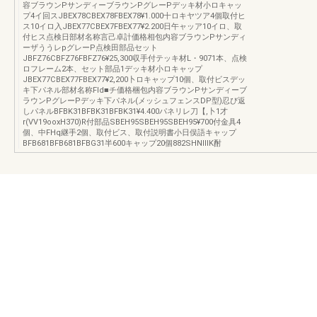
容ブラウンPサンディーブラウンPグレーPデッキ材小ロキャッ
プ4イ回スJBEX78CBEX78FBEX78¥1.000十ロキヤツア4個取付ヒ
ス10イロ入JBEX77CBEX7FBEX77¥2.200日午ャッア10イロ、取
付ヒス点検日部材名称言己卓計価格相包内容ブラウンPサンディ
ーザううレpグレーP点検田部品セット
JBFZ76CBFZ76FBFZ76¥25,300収手付テッキ材L・9071本、点検
ロフレーム2本、セット部品1デッキ材小ロキャップ
JBEX77CBEX77FBEX77¥2,200卜ロキャップ10個、取付ビスデッ
キ下パネル部材名称Fld■チ価格梱包内容ブラウンPサンディーブ
ラウンPグレーPデッキ下パネル(メッシュフェンスDP型)忍び返
しパネルBFBK31BFBK31BFBK31¥4.400パネリレ刀【,卜1才
r(VV19ooxH370)R付部品SBEH95SBEH95SBEH95¥700付金具4
個、中FHq継手2個、取付ビス、取付説明書小日俣語キャップ
BFB681BFB681BFBG31半600キャップ20個882SHNⅢK酎