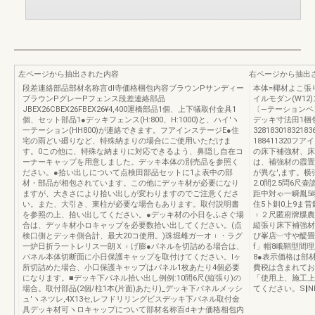
左ページから抽出された内容
右ページから抽出
段差連絡部品部材名称言dl寺価格梱包内容ブラウンPサンディー
本体=椰材よこ張
ブラウンPグレーPフェンス段差連絡部品
イルモダン(W12
JBEX26CBEX26FBEX26¥4,400運橋部品1個、上下犠取付金具1
〔―テーションベ
個、セット部品1●デッキフェンス(H:800、H:1000)と、ハイ′ヽ
デッキ寸法田1梱
一テーション(HH800)が連絡できます。フアインステージE●住
32818301832183
宅の雨どい廻りなど、特殊納まりの場合にご使用いただけま
188411320フ
す。0この他に、特殊な納まりに対応できるよう、鼻隠し自在コ
の床下補強材、床
ーナーキャップを用意しました。デッキ本体の別売品を参照く
は、補強材の霞置
ださい。●拾い出しについて点検田部品セットに1よ表中の部
が異な',ます。横
材・部品が相包されています。この他にデッキ材が必要になり
2.0間2.5問6
ますが、大きさにより拾い出しが変わりますのでご注意くださ
距中対ゃ一瞬胤5峨
い。また、大引き、東柱が必要な場合もあります。取付説明書
住5卜釧0上9ま昔釧
を参照の上、拾い出してください。●デッキ材の小日をふさぐ場
︲２尺匿府牌牒農
合は、デッキ材小ロキャップを必要数拾い出してください。(点
縦張り床下補強材―
検口側とデッキ側合計、最大20コ使用。)珠堀雌ガ一オ︲・ラグ
ぴ峯店︺寸や醍畳
一炉日折ラ一トレリス一朗Ｘ︲げ膨●パネルを切詰める場合は、
f」帽8峨鞘型間
パネル本体切断面に小日保護キャップを取付けてください。lヶ
8●表示価格は部
所切詰めた場合、小口保護キャップはパネル1枚あたり4個必要
費税は含まれてお
になります。■デッキ下パネル拾い出し例例:10間6尺(縦張り)の
「使用上、施工上
場合。取付部品(2個/柱1本(片面)あたり)_デッキ下パネルメッシ
てください。S‖NM
ュ′ヽネツレ,4X13セ,レフドリリングビスデッキ下パネル取付金
具デッキ材可ヽロキャップについて部材名称百dキナ価格相包内