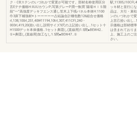
ク・CBステンのいづれかで変更が可能です。部材名称使用区分
駅,11305,l10
言Eテチ価格H:IIUUカウンP;写第グレーP潤一恢潤¨陽場Ｈｌ５階
ッキ材と並行にな
段”一”高強度デッキフエンス通し笠木上下桟パネル本体H:1100
品は、大引・束柱
巾3床下補強材※トーーーーー占結論合計梱包数126組合せ価格
ンのいづれかで変
rl,138,100rl,251,40t¥11194,10trl,307,411CFl,240・
上言己拾い出し…1
003rl,419,20(拾い出し説明サイズ9尺の上記拾い出し…1セット十
示価格は部材標準
H1500デッキ本体価格…1セット鼻隠し(直線用)1.5間●BEW42…
は含まれておりま
①+鼻隠し(直線用)加工なし1.5間●BEW47…①
上、施工上のご注
さい。