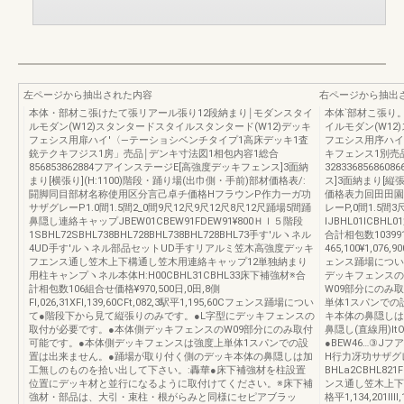
左ページから抽出された内容
右ページから抽出
本体・部材こ張けたて張リアール張り12段納まり￨モダンスタイ
本体`部材こ張り
ルモダン(W12)スタンタードスタイルスタンタード(W12)デッキ
イルモダン(W12
フェシス用扉ハイ′〈―テーショシベンチタイプ1高床デッキ1査
フエシス用序ハイ
銃テクキフジス1房」売品￨デンキ寸法図1相包内容1総合
キフェンス1別売
856853862884フアインステージE[高強度デッキフェンス]3面納
3283368568
まり[横張り](H:1100)階段・踊り場(出巾側・手前)部材価格表/:
ス]3面納まり[縦張
闘脚同目部材名称使用区分言己卓チ価格HフラウンP作力一ガ功
価格表力回田田園
サザグレーP1.0間1.5間2_0間9尺12尺9尺12尺8尺12尺踊場5間踊
レーP,0間1.5
鼻隠し連絡キャップJBEW01CBEW91FDEW91¥800Ｈｌ５階段
IJBHL01ICB
1SBHL72SBHL738BHL728BHL738BHL728BHL73手す'ルヽネル
合計相包数10399
4UD手す'ルヽネル部品セットUD手すリアルミ笠木高強度デッキ
465,100¥1,076,90
フエンス通し笠木上下構通し笠木用連絡キャップ12単独納まり
ェンス踊場につい
用柱キャンプヽネル本体H:H00CBHL31CBHL33床下補強材※合
デッキフェンスの
計相包数106組合せ価格¥970,500日,0田,8側
W09部分にのみ
Fl,026,31XFl,139,60CFt,082,3駅平1,195,60Cフェンス踊場につい
単体1スパンでの
て●階段下から見て縦張りのみです。●L字型にデッキフェンスの
キ本体の鼻隠しは
取付が必要です。●本体側デッキフェンスのW09部分にのみ取付
鼻隠し(直線用)lt
可能です。●本体側デッキフェンスは強度上単体1スパンでの設
●BEW46…③
置は出来ません。●踊場が取り付く側のデッキ本体の鼻隠しは加
H行力冴功サザグレー
工無しのものを拾い出して下さい。:轟華●床下補強材を柱設置
BHLa2CBHL82
位置にデッキ材と並行になるように取付けてください。※床下補
ンス通し笠木上下桟
強材・部品は、大引・束柱・根がらみと同様にセピアブラッ
格平1,134,201Ⅲl,1