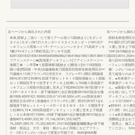
左ページから抽出された内容
右ページから抽出
本体,部材よこ張り・たて張リアール張り12段納まり￨モダンス
部材名称使用区分
タイル￨モダン(W121スタンダードスタイスタンダヽドtW12)デ
P4.0闘12尺
ッキフェシス用扉ハイツf―テーションベンチタイプ1高床デッキ
ス通し笠木上下桟パ
1離デH/4フェス1男町売品￨デッキ寸法図
104126108組合
82813301832183618448568588608621864186618821383138411320
1,033,001rl,25
フアインステージ■[高強度デッキフェンス]フアインステージー
張り](Hil10
淋躍三〓・ン市罪■う貿覇禅膨3面納まり[横張り](H:1100)階段・
―フェンス捜熱黙
踊り場(間回側・中央)吉脇価格表刀国皿田目部材名称使用区分︼
撤〉ンのいつれか
巧価格H:1100ブラウンF行沖冴力サ、フグレーP1.5間2.0間踊場
見て縦張りのみで
BBHL81CBFZ343BHL82床下材セットＨｌ５階段側板セット踏板
す。●本体側デッ
セット階段柱手すり柱手すリデッキ上桂8BいL764個ス高強度デ
本体側デッキフェ
ッキフエンス程取付部品通し笠木上下桟)BMZl(IW:061型(密ラチ
ん。●踊場が取り
ス)中一８ＡＹＢ６︲床下補強材※￨合計相包数8410607組合せ価
のを拾い出して下
格Y808,400半921,900Ⅲl,03SiO“rll148.500rl,o91,oo(部材名称1
デッキフェンス]サ
使用区分言d学チ￨扉価格H:ブラウンP2.￨;間〕間3尺6ft9尺12jモ
ット十日1500デ
踊場床下材セット１一１一４巾一ＣＢＥＷ９︲2Ｈｌ５階段手す
●BEW41…①十鼻
り柱8BHL75▼,5002高強度デッキフェヽンス通じ笠木上下桟通
ズ1.5間・3ロ上
しヽネル本体H打100Wい09床下補強材※合計梱包数98107組合せ
ット●表示価格は
価格¥019,400Fl,032,90〔Fl,146,001¥1,259,50(門
消費税は含まれて
76,200Fl,089,70〔Fl,202,80C¥1,316130(隠‖畿盟欄畿灘g※床下補
「使用上、施工上
強材・部品は、大引・束柱・根がらみと同様にセビアフラッ
てください。SHm
ク・CBステンのいづれかで変更が可能です。868S‖NMK酎