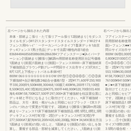
左ページから抽出された内容
右ページから抽出
本体・部材よこ張り・たて張リアール張り12段納まり￨モダシス
フアインステージE
タイルモダン(W121スタンタードスタイルスタンダードWi2テ4
田用部材名称使用
フェンス用Hハイ′｀一テーカンベンチタイブ1畜床デッキ1由言
面)―フェンス■
テッ4フェンス1男け売品￨デッキ寸法図1梱包内容1総合
問ロサイズ出巾サ
836844846856858860862866384フアインステージ■[Aイパーテ
800W:06増0,000
ーション]1面納まり[横張り]解調m用部材名称使用区分記号価格
0,800¥2310
1面納まり(前面)1面納まり(側面)―フェンスⅢⅢⅢ―床下補強材床
①○③④⑤⑥〇①
下補強部品ブラウンP劉グレーP問回サイス出市サイズ3尺8ガこ
型・2型¥173,100
8尺12尺上下桟セットパネル本体H打
553,100¥630,00
800W:06①①①①①①①①③①OW:091型①②③④⑥⑤〇①②③床
¥158,700¥227,5
下捕強材※合計梱包数24組合せ価格1型・2型¥171,600平250,900
761000¥84150
平330,200抑9,500¥488,300468,100親7,400¥96,200半173,100招
■ジ■※床下補強
8,500¥325,40C3型粕02,卸¥375,300平448,000¥520,700対03,400
取付けてください
海8,400¥158,700¥227,500平297,000※床下補強材を柱設置位置に
みと同様にセピア
デッキ材と平行になるように取付けてください。※床下補強材・
です。2面納まり
部品は、大引・束柱・根がらみと同様にセけブラック・CBステ
床下補強部品1.0間1
ンのいづれかで変更が可能です。2面納まり[横張り]解調m用2面
ンスH打8(1型・
納まり―フェンス11床下補強材床下補強部品.0間.5問2_0間2_5間
り(前面)の拾い
デッキフェンスH打8(1型・2型)デッキフェンスH打3(3型)平
重複する部品・部
277,500XИ7,駅洵W50,200V420,600,200臨,900▼34,MXl算出方法
ント……①十(加第)
1面納まり(前画)の指い出しと、1面納まり(側面)の拾い出しを加
サイズ10間t20間
算し、重複する部品・部材を減算してください。_1面納まり(前
3.5間の場合程