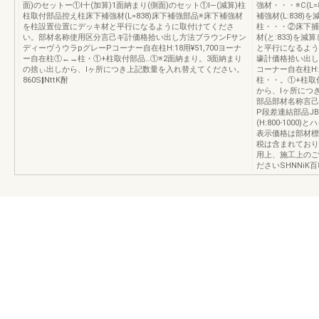
面)のセットー①l十(加算)1面納まり(側面)のセット①l―(減算)柱
強材・・・※C(L
柱取付部品控え柱床下補強材(L=838)床下補強部品※床下補強材
補強材(L:838
を柱設置位置にデッキ材と平行になるように取付けてくださ
柱・・・②床下捕強
い。部材名称使用区分言己ギ計価格拾い出し方法ブラウンFサン
材(と:833)を
ディーヴうウラpグレーPコーナー自在柱H:18用¥51,700ヨーナ
と平行になるよう
ー自在柱①←→柱・①+柱取付部品…①※2面納まり。3面納まり
壕計価格拾い出し
の捨ぃ出しから、lヶ所につき上記数量を入れ替えてください。
コーナー自在柱H:1
860S‖NttK酎
柱・・。①+柱取
から、lヶ所につ
部品部材名称言己
P段差連結部品JBEX
(H:800‐1000
表示価格は部材標
税は含まれており
用上、施工上のご
ださいSHNNiK百8