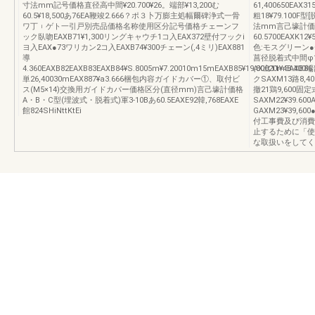
寸法mm記号価格直径高中間¥20.700¥26。端部¥13,200む
61,400650EAX31
60.5¥18,500あ76EA鞭竣2.666？ポ３卜万膨主処幅爾碑浄式一骨
粗18¥79.100
ワ丁︲ゲト一引戸別売品価格名称使用区分記号価格チェーンフ
法mm言己壕計価格直
ック臥吻EAXB71¥1,300リングキャウチ1コ入EAX372壁付フックi
60.5700EAXK12
ヨ入EAX●73ワリカン2コ入EAXB74¥300チェーン(,4ミリ)EAX881
色:モスグリーン
導
菖径脱着式中間φ12
4.360EAXB82EAXB83EAXB84¥S.8005m¥7.20010m15mEAXB85¥19,80020mEAXB86
AX出11¥48.40
単26,40030mEAX887¥a3.666梱包内容ガイドカバー①、取付ビ
クSAXM13路8,
ス(M5×14)交換用ガイドカパー価格区分(直径mm)言己壕計価格
撤21鶏9,600固定
A・B・C型(埋波式・脱着式)軍3‐10Bあ60.5EAXE92韓,768EAXE
SAXM22¥39.6
館824SHiNttKtEi
GAXM23¥39
付工事費及び消費
止するために「使
な取扱いをしてくだ