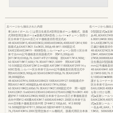
左ページから抽出された内容
右ページから抽出
車￨めAイポーJレ￨￨は受注生産呂A型用交換ポー,レ働毅式、脱着
D型[固定式]●
式用B型用交換ポール●脱着式用A型色:シルバー●チェーン別売り
あ48_6EAXlt21¥3
区分本体寸法mm言己ギチ価格直径邑埋没式め
6.800124¥58.30
48.6EAXE02¥15,4EAXE03¥22,000EAXE04¥26,400EAXE12¥14,900
0∩LAX斑28¥7
脱着式あEAXE13¥21.Sa3¥2S,300あ48.6¥11.000固定式
己壕計価格直径巾
EAXE23EAXE24¥19・800B型色:シルバー●チェーン別売り区分本
48.6EAX321¥23,
体寸法mm記号価格直径高脱着式中 間¥15,200あ60.
23¥41,400AX324
[XF13¥18,tD00あ76.:EAXF14平211800端 部EAXF17¥14,900む
27¥58,00080
60.5EAXF18¥17,600ひ76.3EAXF19¥21,500中 間EAXF22導
注生塵品D型[脱
10.S00固定式EAXF23¥12.lm端部:AXF28¥111800EAXF29半14ョ
mm記号価格直径
600C型色:シルバー区分本体寸法mm記号価格直径高埋没式中
48.6IAXHll¥41.6
間EAXG02¥25,900あ60.5EAXG03¥331000あ76.3EAXG04平
出15¥93‐500,76.
38,000端部め
0,100EAXH■
48.6EAXG07¥16,500EAXG08423.100EAXG09Y27.500脱着式中
護するコーナータ
間EAXG14¥37,400端部あ48.6EAXG17¥16,000め
区分本体寸法mm記号
60.5EAXG18¥22,600め76.3EAXG19¥27,000固定式中 間一端部
EAXL02¥20.4
EAXG22¥21.Sa6EAXG23EAXG24EAXG27EAXG28殺7tm0¥31.400
を取り付ける際、
廼炉¥17‐100EAXG29¥20,900区分本体寸法mm言己す事価格直径
式]●反射シール
吉向中間¥12.400重AXE43¥17.600IEAXE44¥21.200区分本体寸法
EAXK22¥39,40
mm言B毒チ価格直径高中間【F44¥12.100あ60。¥13.800挙
式]●反射シール
16.500端部強F47半11,000め60.5留ⅨF48半13,500あ
一岳あ48_6IAX』11¥
76_FEAXF43¥16.200C型用交換ポール働戦式、脱着式用区分本体
13¥53。500650E